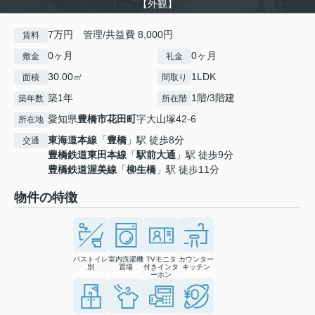
【外観】
7万円 管理/共益費 8,000円
賃料
0ヶ月
0ヶ月
敷金
礼金
30.00㎡
1LDK
面積
間取り
築1年
1階/3階建
築年数
所在階
愛知県
豊橋市
花田町
字大山塚42-6
所在地
東海道本線
「
豊橋
」駅 徒歩8分
交通
豊橋鉄道東田本線
「
駅前大通
」駅 徒歩9分
豊橋鉄道渥美線
「
柳生橋
」駅 徒歩11分
物件の特徴
バストイレ
室内洗濯機
TVモニタ
カウンター
別
置場
付きインタ
キッチン
ーホン