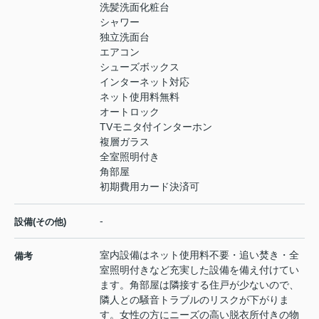
洗髪洗面化粧台
シャワー
独立洗面台
エアコン
シューズボックス
インターネット対応
ネット使用料無料
オートロック
TVモニタ付インターホン
複層ガラス
全室照明付き
角部屋
初期費用カード決済可
-
設備(その他)
室内設備はネット使用料不要・追い焚き・全
備考
室照明付きなど充実した設備を備え付けてい
ます。角部屋は隣接する住戸が少ないので、
隣人との騒音トラブルのリスクが下がりま
す。女性の方にニーズの高い脱衣所付きの物