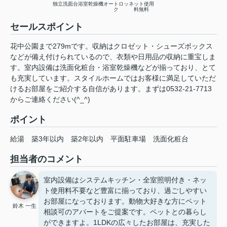
独立洗面台
浴室乾燥機
オートロッ
ネット使用
ク
料無料
セールスポイント
花中公園まで279mです。収納はクロゼット・シューズボックス
などが備え付けられているので、衣類や日用品の収納に重宝しま
す。室内設備は洗面化粧台・浴室乾燥機などが揃っており、とて
も充実しています。スタイルホームではお客様に満足していただ
けるお部屋をご紹介する自信があります。まずは0532-21-7713
からご連絡ください(^_^)
ポイント
給湯
築3年以内
築2年以内
平面駐車場
洗面化粧台
担当者のコメント
室内設備はシステムキッチン・全室照明付き・ネッ
ト使用料不要など豊富に揃っており、過ごしやすい
お部屋になっております。動物大好きな方にペット
鈴木 一生
相談可のアパートをご提案です。ペットとの暮らし
ができますよ。1LDKの広々したお部屋は、充実した