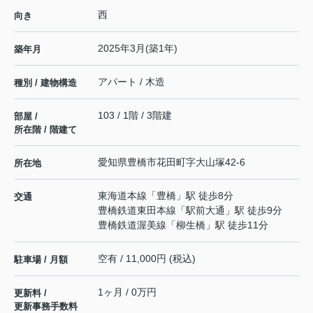
西
向き
2025年3月(築1年)
築年月
アパート / 木造
種別 / 建物構造
103 / 1階 / 3階建
部屋 /
所在階 / 階建て
愛知県
豊橋市
花田町
字大山塚42-6
所在地
東海道本線
「
豊橋
」駅 徒歩8分
交通
豊橋鉄道東田本線
「
駅前大通
」駅 徒歩9分
豊橋鉄道渥美線
「
柳生橋
」駅 徒歩11分
空有 / 11,000円 (税込)
駐車場 / 月額
1ヶ月 / 0万円
更新料 /
更新事務手数料