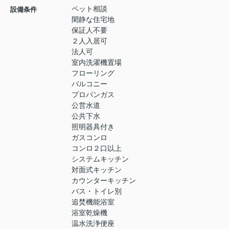
ペット相談
設備条件
閑静な住宅地
保証人不要
２人入居可
法人可
室内洗濯機置場
フローリング
バルコニー
プロパンガス
公営水道
公共下水
照明器具付き
ガスコンロ
コンロ２口以上
システムキッチン
対面式キッチン
カウンターキッチン
バス・トイレ別
追焚機能浴室
浴室乾燥機
温水洗浄便座