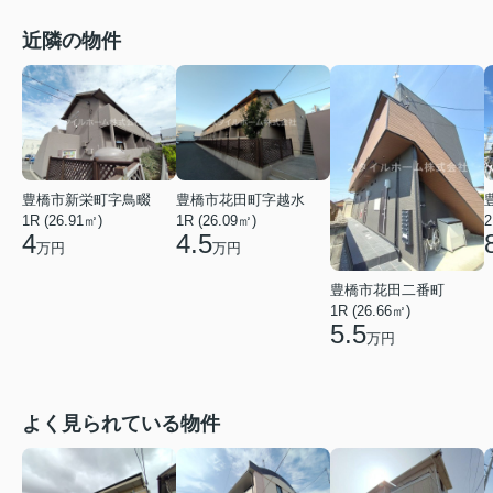
近隣の物件
豊橋市新栄町字鳥畷
豊橋市花田町字越水
1R (26.91㎡)
1R (26.09㎡)
2
4
4.5
万円
万円
豊橋市花田二番町
1R (26.66㎡)
5.5
万円
よく見られている物件