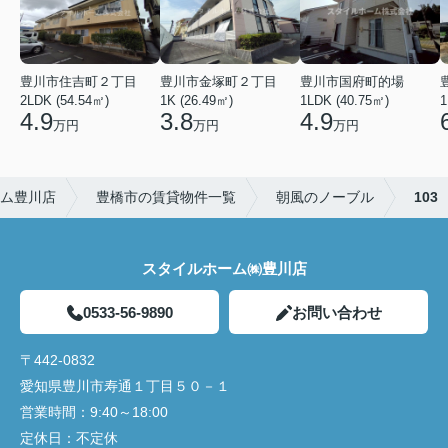
豊川市住吉町２丁目
豊川市金塚町２丁目
豊川市国府町的場
2LDK (54.54㎡)
1K (26.49㎡)
1LDK (40.75㎡)
1
4.9
3.8
4.9
万円
万円
万円
ム豊川店
豊橋市の賃貸物件一覧
朝風のノーブル
103
スタイルホーム㈱豊川店
0533-56-9890
お問い合わせ
〒442-0832
愛知県豊川市寿通１丁目５０－１
営業時間：
9:40～18:00
定休日：
不定休