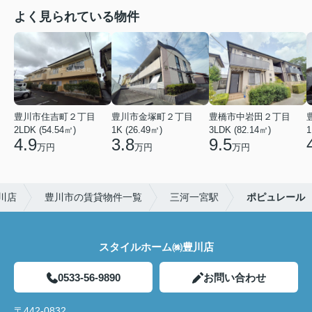
よく見られている物件
豊川市住吉町２丁目
豊川市金塚町２丁目
豊橋市中岩田２丁目
2LDK (54.54㎡)
1K (26.49㎡)
3LDK (82.14㎡)
1
4.9
3.8
9.5
万円
万円
万円
川店
豊川市の賃貸物件一覧
三河一宮駅
ポピュレール
スタイルホーム㈱豊川店
0533-56-9890
お問い合わせ
〒442-0832