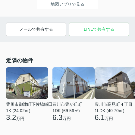
地図アプリで見る
メールで共有する
LINEで共有する
近隣の物件
豊川市御津町下佐脇鎌田
豊川市豊が丘町
豊川市高見町４丁目
1K (24.02㎡)
1DK (69.56㎡)
1LDK (40.70㎡)
3.2
6.3
6.1
万円
万円
万円