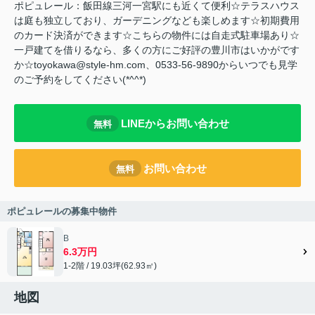
ポピュレール：飯田線三河一宮駅にも近くて便利☆テラスハウス
は庭も独立しており、ガーデニングなども楽しめます☆初期費用
のカード決済ができます☆こちらの物件には自走式駐車場あり☆
一戸建てを借りるなら、多くの方にご好評の豊川市はいかがです
か☆toyokawa@style-hm.com、0533-56-9890からいつでも見学
のご予約をしてください(*^^*)
LINEからお問い合わせ
無料
お問い合わせ
無料
ポピュレールの募集中物件
B
6.3万円
1-2階 / 19.03坪(62.93㎡)
地図