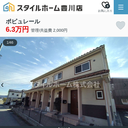
0
お気に入り
ポピュレール
6.3万円
管理/共益費 2,000円
1
/
46