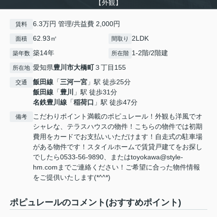
【外観】
6.3万円 管理/共益費 2,000円
賃料
62.93㎡
2LDK
面積
間取り
築14年
1-2階/2階建
築年数
所在階
愛知県
豊川市
大橋町
３丁目155
所在地
飯田線
「
三河一宮
」駅 徒歩25分
交通
飯田線
「
豊川
」駅 徒歩31分
名鉄豊川線
「
稲荷口
」駅 徒歩47分
こだわりポイント満載のポピュレール！外観も洋風でオ
備考
シャレな、テラスハウスの物件！こちらの物件では初期
費用をカードでお支払いいただけます！自走式の駐車場
がある物件です！スタイルホームで賃貸戸建てをお探し
でしたら0533-56-9890、またはtoyokawa@style-
hm.comまでご連絡ください！ご希望に合った物件情報
をご提供いたします(*^^*)
ポピュレールのコメント(おすすめポイント)