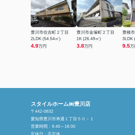
豊川市住吉町２丁目
豊川市金塚町２丁目
豊橋市
2LDK (54.54㎡)
1K (26.49㎡)
3LDK 
4.9
3.8
9.5
万円
万円
万
スタイルホーム㈱豊川店
〒442-0832
愛知県豊川市寿通１丁目５０－１
営業時間：
9:40～18:00
定休日：
不定休