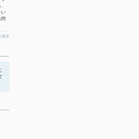
ら、
☆い
お問
の見方
こ
て