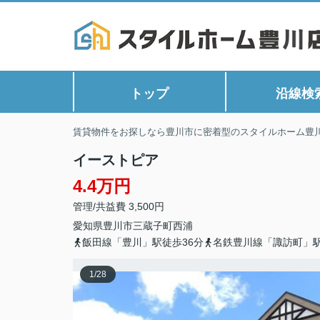
トップ
沿線検
賃貸物件をお探しなら豊川市に密着型のスタイルホーム豊
イーストピア
4.4万円
管理/共益費 3,500円
愛知県
豊川市
三蔵子町
西浦
飯田線「豊川」駅徒歩36分
名鉄豊川線「諏訪町」駅
1
/
28