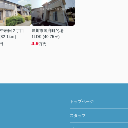
中岩田２丁目
豊川市国府町的場
(82.14㎡)
1LDK (40.75㎡)
4.9
円
万円
トップページ
スタッフ