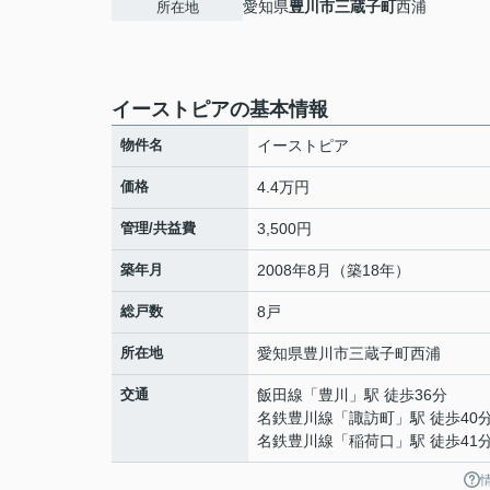
愛知県
豊川市
三蔵子町
西浦
所在地
イーストピアの基本情報
物件名
イーストピア
価格
4.4万円
管理/共益費
3,500円
築年月
2008年8月（築18年）
総戸数
8戸
所在地
愛知県
豊川市
三蔵子町
西浦
交通
飯田線
「
豊川
」駅 徒歩36分
名鉄豊川線
「
諏訪町
」駅 徒歩40
名鉄豊川線
「
稲荷口
」駅 徒歩41