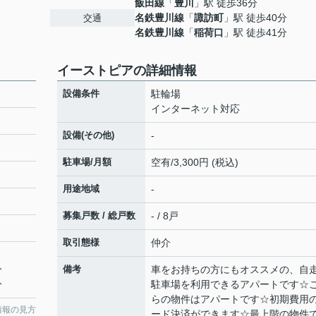
飯田線
「
豊川
」駅 徒歩36分
名鉄豊川線
「
諏訪町
」駅 徒歩40分
交通
名鉄豊川線
「
稲荷口
」駅 徒歩41分
イーストピアの詳細情報
設備条件
駐輪場
インターネット対応
設備(その他)
-
駐車場/月額
空有/3,300円 (税込)
用途地域
-
募集戸数 / 総戸数
- / 8戸
取引態様
仲介
分
備考
車をお持ちの方にもオススメの、自
分
駐車場を利用できるアパートです☆
らの物件はアパートです☆初期費用
情報の見方
ード決済ができます☆最上階の物件