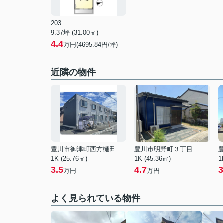
203
9.37坪 (31.00㎡)
4.4
万円(4695.84円/坪)
近隣の物件
豊川市御津町西方樋田
豊川市明野町３丁目
1K (25.76㎡)
1K (45.36㎡)
1
3.5
4.7
3
万円
万円
よく見られている物件