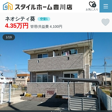
0
お気に入り
ネオシティ葵
空室1
4.35万円
管理/共益費 4,100円
1
/
19