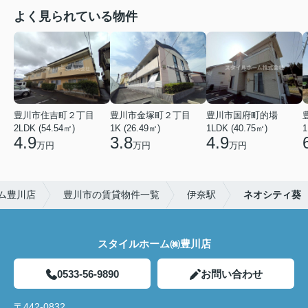
よく見られている物件
豊川市住吉町２丁目
豊川市金塚町２丁目
豊川市国府町的場
2LDK (54.54㎡)
1K (26.49㎡)
1LDK (40.75㎡)
1
4.9
3.8
4.9
万円
万円
万円
ム豊川店
豊川市の賃貸物件一覧
伊奈駅
ネオシティ葵
スタイルホーム㈱豊川店
0533-56-9890
お問い合わせ
〒442-0832