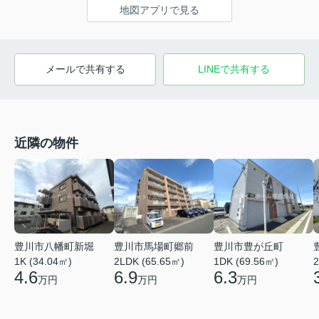
地図アプリで見る
メールで共有する
LINEで共有する
近隣の物件
豊川市馬場町郷前
豊川市八幡町新堀
豊川市豊が丘町
2LDK (65.65㎡)
1K (34.04㎡)
1DK (69.56㎡)
2
6.9
4.6
6.3
万円
万円
万円