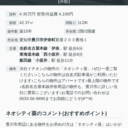
【外観】
4.35万円 管理/共益費 4,100円
賃料
42.37㎡
1LDK
面積
間取り
築15年
2階/2階建
築年数
所在階
愛知県
豊川市
伊奈町
新屋２０３番地１
所在地
名鉄名古屋本線
「
伊奈
」駅 徒歩6分
交通
東海道本線
「
西小坂井
」駅 徒歩8分
飯田線
「
小坂井
」駅 徒歩11分
当社イチオシの物件の「ネオシティ葵」♪ぜひ一度ご覧
備考
ください♪こちらの物件は自走式駐車場がご利用いただ
けます♪こちらの物件はアパートです♪最上階の物件です
♪名鉄名古屋本線伊奈周辺の物件も、豊川市に詳しい当
社に豊富にございます♪お電話でのお問い合わせは
0533-56-9890までお気軽にどうぞ(#^^#)
ネオシティ葵のコメント(おすすめポイント)
豊川市周辺にある物件をお求めの方は「ネオシティ葵」はいかが