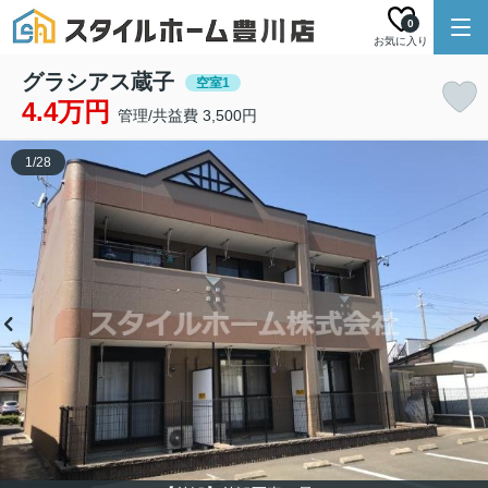
0
お気に入り
グラシアス蔵子
空室1
4.4万円
管理/共益費 3,500円
1
/
28