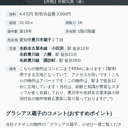
【外観】外観写真（昼）
4.4万円 管理/共益費 3,500円
賃料
31.02㎡
1K
面積
間取り
築18年
1階/2階建
築年数
所在階
愛知県
豊川市
蔵子
２丁目
所在地
名鉄名古屋本線
「
小田渕
」駅 徒歩12分
交通
名鉄豊川線
「
八幡
」駅 徒歩21分
名鉄豊川線
「
諏訪町
」駅 徒歩28分
こちらの物件はコンビニまで493mにあります！2駅利
備考
用できる立地となっていて、アクセスが良いです！こち
らの物件はアパートです！この物件は、駅まで徒歩12
分に立地しています！当社は、経験と知識が豊富なスタ
ッフが多く在籍しており、豊川市や名鉄名古屋本線小田
渕付近の物件情報も豊富に取り扱っております(^_^)
グラシアス蔵子のコメント(おすすめポイント)
当社イチオシの物件の「グラシアス蔵子」☆ぜひ一度ご覧くださ