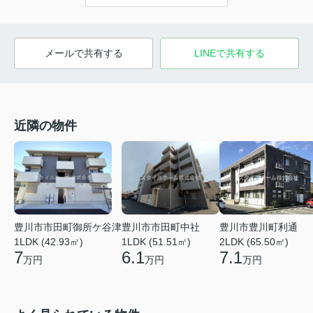
メールで共有する
LINEで共有する
近隣の物件
豊川市市田町御所ケ谷津
豊川市市田町中社
豊川市豊川町利通
1LDK (42.93㎡)
1LDK (51.51㎡)
2LDK (65.50㎡)
7
6.1
7.1
万円
万円
万円