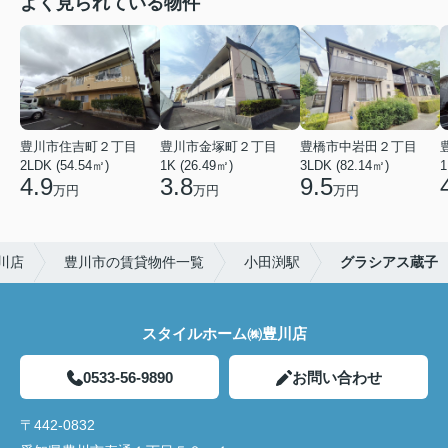
よく見られている物件
豊川市住吉町２丁目
豊川市金塚町２丁目
豊橋市中岩田２丁目
2LDK (54.54㎡)
1K (26.49㎡)
3LDK (82.14㎡)
1
4.9
3.8
9.5
万円
万円
万円
川店
豊川市の賃貸物件一覧
小田渕駅
グラシアス蔵子
スタイルホーム㈱豊川店
0533-56-9890
お問い合わせ
〒442-0832