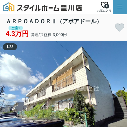
0
お気に入り
ＡＲＰＯＡＤＯＲⅡ（アポアドール）
空室1
4.3万円
管理/共益費 3,000円
1
/
33