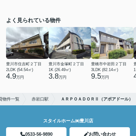
よく見られている物件
豊川市住吉町２丁目
豊川市金塚町２丁目
豊橋市中岩田２丁目
2LDK (54.54㎡)
1K (26.49㎡)
3LDK (82.14㎡)
1
4.9
3.8
9.5
万円
万円
万円
貸物件一覧
赤岩口駅
ＡＲＰＯＡＤＯＲⅡ（アポアドール）
スタイルホーム㈱豊川店
0533-56-9890
お問い合わせ