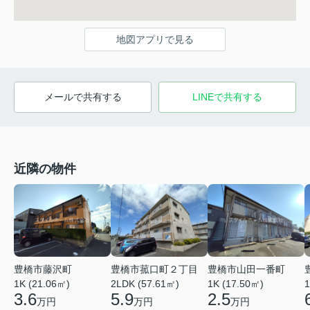
地図アプリで見る
メールで共有する
LINEで共有する
近隣の物件
豊橋市菰口町２丁目
豊橋市藤沢町
豊橋市山田一番町
2LDK (57.61㎡)
1K (21.06㎡)
1K (17.50㎡)
1
5.9
3.6
2.5
万円
万円
万円