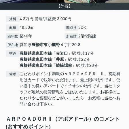
【外観】
4.3万円 管理/共益費 3,000円
賃料
49.50㎡
3DK
面積
間取り
築40年
2階/2階建
築年数
所在階
愛知県
豊橋市
東小鷹野
４丁目20-8
所在地
豊橋鉄道東田本線
「
赤岩口
」駅 徒歩17分
交通
豊橋鉄道東田本線
「
井原
」駅 徒歩22分
豊橋鉄道東田本線
「
競輪場前
」駅 徒歩28分
こだわりポイント満載のＡＲＰＯＡＤＰＲ Ⅱ。初期費
備考
用はカードで決済いただけます。最上階の物件です。使
い勝手の良いアパートでイチオシの物件です。当社スタ
ッフが地域の賃貸情報をご提供いたします。お客様のこ
だわりやご要望などございましたら、お気軽に当社へお
問い合わせ下さい。
ＡＲＰＯＡＤＯＲⅡ（アポアドール）のコメント
(おすすめポイント)