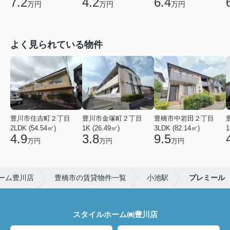
7.2
4.2
6.4
万円
万円
万円
よく見られている物件
豊川市住吉町２丁目
豊川市金塚町２丁目
豊橋市中岩田２丁目
2LDK (54.54㎡)
1K (26.49㎡)
3LDK (82.14㎡)
1
4.9
3.8
9.5
万円
万円
万円
ーム豊川店
豊橋市の賃貸物件一覧
小池駅
プレミール
スタイルホーム㈱豊川店