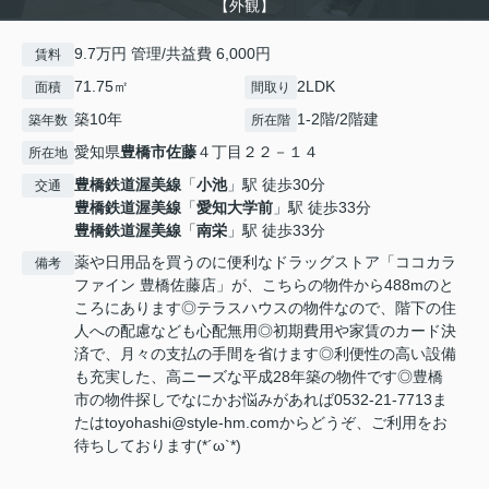
【外観】
9.7万円 管理/共益費 6,000円
賃料
71.75㎡
2LDK
面積
間取り
築10年
1-2階/2階建
築年数
所在階
愛知県
豊橋市
佐藤
４丁目２２－１４
所在地
豊橋鉄道渥美線
「
小池
」駅 徒歩30分
交通
豊橋鉄道渥美線
「
愛知大学前
」駅 徒歩33分
豊橋鉄道渥美線
「
南栄
」駅 徒歩33分
薬や日用品を買うのに便利なドラッグストア「ココカラ
備考
ファイン 豊橋佐藤店」が、こちらの物件から488mのと
ころにあります◎テラスハウスの物件なので、階下の住
人への配慮なども心配無用◎初期費用や家賃のカード決
済で、月々の支払の手間を省けます◎利便性の高い設備
も充実した、高ニーズな平成28年築の物件です◎豊橋
市の物件探しでなにかお悩みがあれば0532-21-7713ま
たはtoyohashi@style-hm.comからどうぞ、ご利用をお
待ちしております(*´ω`*)