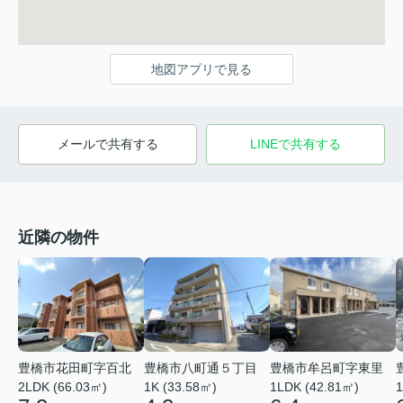
地図アプリで見る
メールで共有する
LINEで共有する
近隣の物件
豊橋市花田町字百北
豊橋市八町通５丁目
豊橋市牟呂町字東里
2LDK (66.03㎡)
1K (33.58㎡)
1LDK (42.81㎡)
1