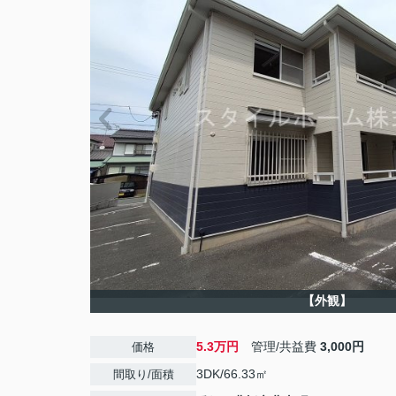
【外観】
5.3万円
管理/共益費
3,000円
価格
3DK/66.33㎡
間取り/面積