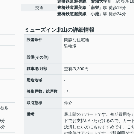
豊橋鉄道渥美線
「
愛知大学前
」駅 徒歩1
豊橋鉄道渥美線
「
南栄
」駅 徒歩19分
交通
豊橋鉄道渥美線
「
小池
」駅 徒歩24分
ミューズイン北山の詳細情報
設備条件
閑静な住宅地
駐輪場
設備(その他)
-
駐車場/月額
空有/3,300円
用途地域
-
募集戸数 / 総戸数
- / -
取引態様
仲介
 徒歩
備考
最上階のアパートです。初期費用を
9分
ドでお支払いいただけるので、カー
4分
決済したい方にもおすすめです。こ
の物件はアパートです。2駅利用がで