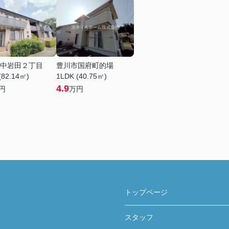
中岩田２丁目
豊川市国府町的場
(82.14㎡)
1LDK (40.75㎡)
4.9
円
万円
トップページ
スタッフ