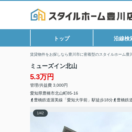
トップ
沿線検
賃貸物件をお探しなら豊川市に密着型のスタイルホーム豊
ミューズイン北山
5.3万円
管理/共益費 3,000円
愛知県
豊橋市
北山町
85-16
豊橋鉄道渥美線「愛知大学前」駅徒歩18分
豊橋鉄
1
/
42