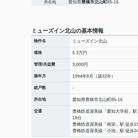
愛知県
豊橋市
北山町
85-16
所在地
ミューズイン北山の基本情報
物件名
ミューズイン北山
価格
5.3万円
管理/共益費
3,000円
築年月
1994年8月（築32年）
総戸数
-
所在地
愛知県
豊橋市
北山町
85-16
交通
豊橋鉄道渥美線
「
愛知大学前
」駅
18分
豊橋鉄道渥美線
「
南栄
」駅 徒歩1
豊橋鉄道渥美線
「
小池
」駅 徒歩2