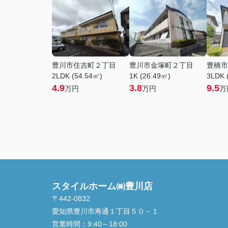
豊川市住吉町２丁目
豊川市金塚町２丁目
豊橋市
2LDK (54.54㎡)
1K (26.49㎡)
3LDK 
4.9
3.8
9.5
万円
万円
万
スタイルホーム㈱豊川店
〒442-0832
愛知県豊川市寿通１丁目５０－１
営業時間：
9:40～18:00