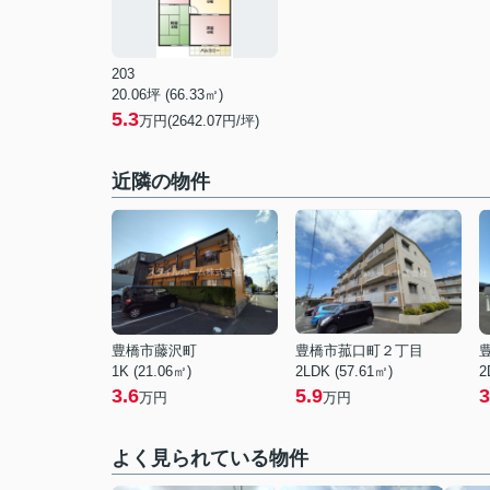
203
20.06坪 (66.33㎡)
5.3
万円(2642.07円/坪)
近隣の物件
豊橋市藤沢町
豊橋市菰口町２丁目
1K (21.06㎡)
2LDK (57.61㎡)
2
3.6
5.9
3
万円
万円
よく見られている物件