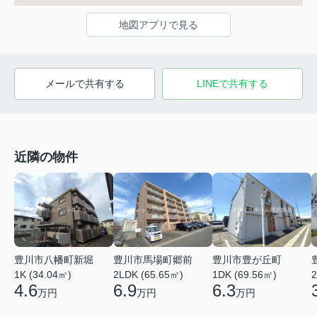
地図アプリで見る
メールで共有する
LINEで共有する
近隣の物件
豊川市馬場町郷前
豊川市八幡町新堀
豊川市豊が丘町
2LDK (65.65㎡)
1K (34.04㎡)
1DK (69.56㎡)
2
6.9
4.6
6.3
万円
万円
万円