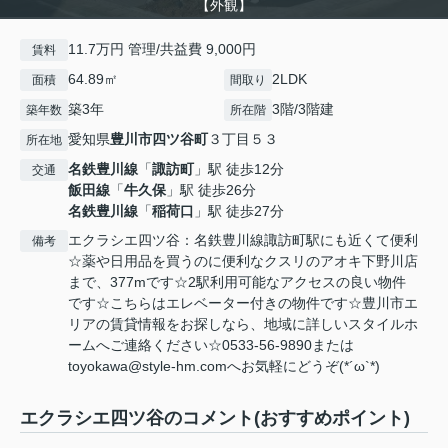
【外観】
11.7万円 管理/共益費 9,000円
賃料
64.89㎡
2LDK
面積
間取り
築3年
3階/3階建
築年数
所在階
愛知県
豊川市
四ツ谷町
３丁目５３
所在地
名鉄豊川線
「
諏訪町
」駅 徒歩12分
交通
飯田線
「
牛久保
」駅 徒歩26分
名鉄豊川線
「
稲荷口
」駅 徒歩27分
エクラシエ四ツ谷：名鉄豊川線諏訪町駅にも近くて便利
備考
☆薬や日用品を買うのに便利なクスリのアオキ下野川店
まで、377mです☆2駅利用可能なアクセスの良い物件
です☆こちらはエレベーター付きの物件です☆豊川市エ
リアの賃貸情報をお探しなら、地域に詳しいスタイルホ
ームへご連絡ください☆0533-56-9890または
toyokawa@style-hm.comへお気軽にどうぞ(*´ω`*)
エクラシエ四ツ谷のコメント(おすすめポイント)