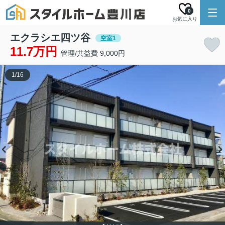
0
お気に入り
エクラシエ四ツ谷
空室1
11.7万円
管理/共益費 9,000円
1
/
16