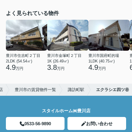
よく見られている物件
豊川市住吉町２丁目
豊川市金塚町２丁目
豊川市国府町的場
2LDK (54.54㎡)
1K (26.49㎡)
1LDK (40.75㎡)
1
4.9
3.8
4.9
万円
万円
万円
店
豊川市の賃貸物件一覧
諏訪町駅
エクラシエ四ツ谷
スタイルホーム㈱豊川店
0533-56-9890
お問い合わせ