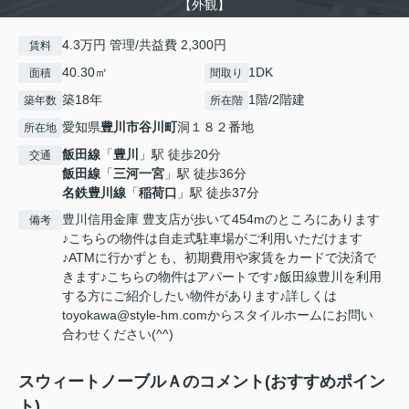
【外観】
4.3万円 管理/共益費 2,300円
賃料
40.30㎡
1DK
面積
間取り
築18年
1階/2階建
築年数
所在階
愛知県
豊川市
谷川町
洞１８２番地
所在地
飯田線
「
豊川
」駅 徒歩20分
交通
飯田線
「
三河一宮
」駅 徒歩36分
名鉄豊川線
「
稲荷口
」駅 徒歩37分
豊川信用金庫 豊支店が歩いて454mのところにあります
備考
♪こちらの物件は自走式駐車場がご利用いただけます
♪ATMに行かずとも、初期費用や家賃をカードで決済で
きます♪こちらの物件はアパートです♪飯田線豊川を利用
する方にご紹介したい物件があります♪詳しくは
toyokawa@style-hm.comからスタイルホームにお問い
合わせください(^^)
スウィートノーブルＡのコメント(おすすめポイン
ト)