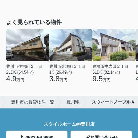
よく見られている物件
豊川市住吉町２丁目
豊川市金塚町２丁目
豊橋市中岩田２丁目
2LDK (54.54㎡)
1K (26.49㎡)
3LDK (82.14㎡)
1
4.9
3.8
9.5
万円
万円
万円
豊川市の賃貸物件一覧
豊川駅
スウィートノーブルＡ
スタイルホーム㈱豊川店
0533-56-9890
お問い合わせ