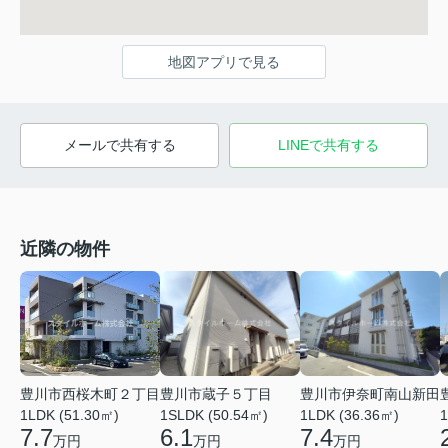
地図アプリで見る
メールで共有する
LINEで共有する
近隣の物件
豊川市西桜木町２丁目
豊川市蔵子５丁目
豊川市伊奈町南山新田
1LDK (51.30㎡)
1SLDK (50.54㎡)
1LDK (36.36㎡)
1
7.7
6.1
7.4
万円
万円
万円