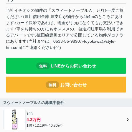
当社イチオシの物件の「スウィートノーブルＡ」♪ぜひ一度ご覧
ください♪豊川信用金庫 豊支店が物件から454mのところにあり
ます♪カード決済であれば、現金が手元になくてもお支払いでき
ます♪車をお持ちの方にもオススメの、自走式駐車場を利用でき
るアパートです♪飯田線豊川エリアで公開している物件がコチラ
にあります♪当社までは、0533-56-9890かtoyokawa@style-
hm.comにご連絡ください(^^)
LINEからお問い合わせ
無料
お問い合わせ
無料
スウィートノーブルＡの募集中物件
103
4.3万円
1階 / 12.19坪(40.30㎡)