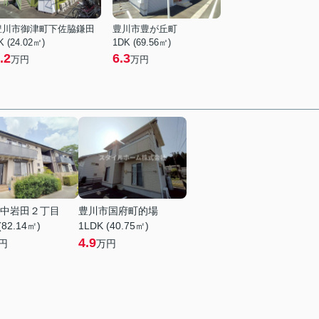
豊川市御津町下佐脇鎌田
豊川市豊が丘町
K (24.02㎡)
1DK (69.56㎡)
.2
6.3
万円
万円
中岩田２丁目
豊川市国府町的場
(82.14㎡)
1LDK (40.75㎡)
4.9
円
万円