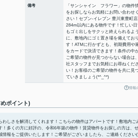
備考
「サンシャイン フラワー」の物件
をお探しならお気軽にお問い合わせ
さい！セブン-イレブン 豊川東豊町店
284m以内にある物件です！忙しい日
もゴミ出しをサクッと終えられるよ
に、敷地内にゴミ置き場を備えてお
す！ATMに行かずとも、初期費用や
をカードで決済できます！条件の中
ご希望の物件が見つからない場合は
社スタッフまでお気軽にお尋ねくだ
い！お客様のご希望の物件を共に見
ていきましょう(*^_^*)
情報
めポイント)
らわしさを解消してくれます！こちらの物件はアパートです！敷地内ご
す！多くの方に好評の、令和6年築の物件！賃貸物件をお探しの方は、
域情報をご提供いたします！ご希望がございましたら、ご連絡ください(