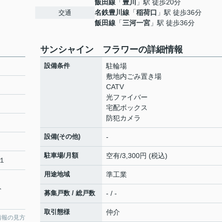
飯田線
「
豊川
」駅 徒歩20分
名鉄豊川線
「
稲荷口
」駅 徒歩36分
交通
飯田線
「
三河一宮
」駅 徒歩36分
サンシャイン フラワーの詳細情報
設備条件
駐輪場
敷地内ごみ置き場
CATV
光ファイバー
宅配ボックス
防犯カメラ
設備(その他)
-
駐車場/月額
空有/3,300円 (税込)
１
用途地域
準工業
分
募集戸数 / 総戸数
- / -
取引態様
仲介
情報の見方