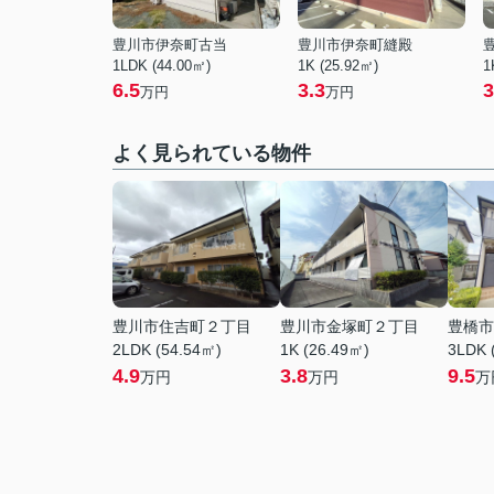
豊川市伊奈町古当
豊川市伊奈町縫殿
1LDK (44.00㎡)
1K (25.92㎡)
1
6.5
3.3
3
万円
万円
よく見られている物件
豊川市住吉町２丁目
豊川市金塚町２丁目
豊橋市
2LDK (54.54㎡)
1K (26.49㎡)
3LDK 
4.9
3.8
9.5
万円
万円
万