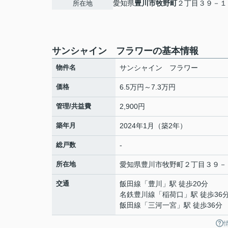
愛知県
豊川市
牧野町
２丁目３９－１
所在地
サンシャイン フラワーの基本情報
物件名
サンシャイン フラワー
価格
6.5万円～7.3万円
管理/共益費
2,900円
築年月
2024年1月（築2年）
総戸数
-
所在地
愛知県
豊川市
牧野町
２丁目３９－
交通
飯田線
「
豊川
」駅 徒歩20分
名鉄豊川線
「
稲荷口
」駅 徒歩36
飯田線
「
三河一宮
」駅 徒歩36分