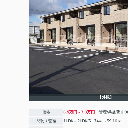
【外観】
6.5万円～7.3万円
管理/共益費
2,
価格
1LDK～2LDK/51.74㎡～59.16㎡
間取り/面積