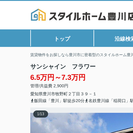
トップ
沿線検
賃貸物件をお探しなら豊川市に密着型のスタイルホーム豊
サンシャイン フラワー
6.5万円～7.3万円
管理/共益費 2,900円
愛知県
豊川市
牧野町
２丁目３９－１
飯田線「豊川」駅徒歩20分
名鉄豊川線「稲荷口」駅
1
/
13