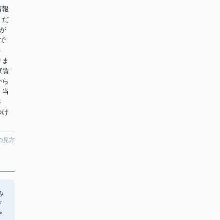
情報
くだ
が
で
う
りま
家賃
から
、当
さ
つけ
の見方
み
ぜ
*