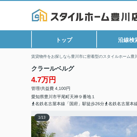
トップ
沿線検
賃貸物件をお探しなら豊川市に密着型のスタイルホーム豊
クラールベルグ
4.7万円
管理/共益費 4,100円
愛知県
豊川市
平尾町
天神９番地１
名鉄名古屋本線「国府」駅徒歩26分
名鉄名古屋本線
1
/
13