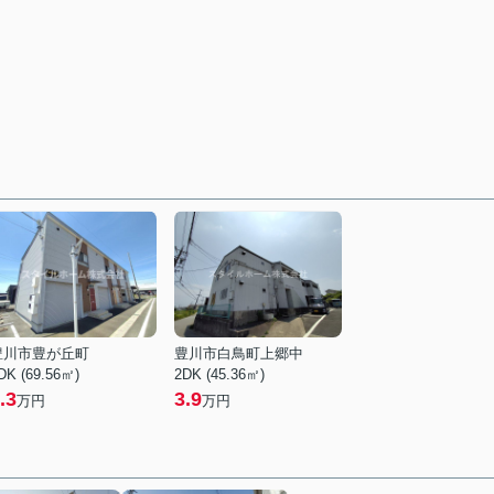
豊川市豊が丘町
豊川市白鳥町上郷中
DK (69.56㎡)
2DK (45.36㎡)
.3
3.9
万円
万円