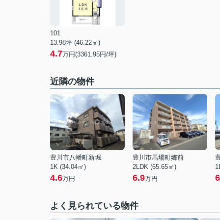
101
13.98坪 (46.22㎡)
4.7
万円(3361.95円/坪)
近隣の物件
豊川市八幡町新堀
豊川市馬場町郷前
1K (34.04㎡)
2LDK (65.65㎡)
1
4.6
6.9
6
万円
万円
よく見られている物件