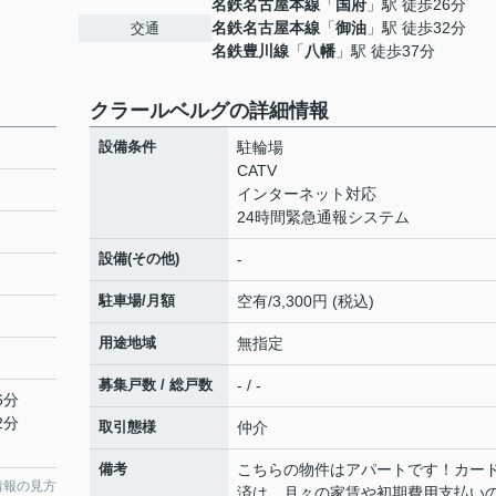
名鉄名古屋本線
「
国府
」駅 徒歩26分
名鉄名古屋本線
「
御油
」駅 徒歩32分
交通
名鉄豊川線
「
八幡
」駅 徒歩37分
クラールベルグの詳細情報
設備条件
駐輪場
CATV
インターネット対応
24時間緊急通報システム
設備(その他)
-
駐車場/月額
空有/3,300円 (税込)
用途地域
無指定
募集戸数 / 総戸数
- / -
6分
2分
取引態様
仲介
備考
こちらの物件はアパートです！カー
情報の見方
済は、月々の家賃や初期費用支払い