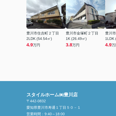
豊川市住吉町２丁目
豊川市金塚町２丁目
豊川市
2LDK (54.54㎡)
1K (26.49㎡)
1LDK 
4.9
3.8
4.9
万円
万円
万
スタイルホーム㈱豊川店
〒442-0832
愛知県豊川市寿通１丁目５０－１
営業時間：
9:40～18:00