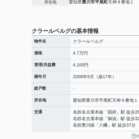
愛知県
豊川市
平尾町
天神９番地１
所在地
クラールベルグの基本情報
物件名
クラールベルグ
価格
4.7万円
管理/共益費
4,100円
築年月
2008年9月（築17年）
総戸数
-
所在地
愛知県
豊川市
平尾町
天神９番地１
交通
名鉄名古屋本線
「
国府
」駅 徒歩2
名鉄名古屋本線
「
御油
」駅 徒歩3
名鉄豊川線
「
八幡
」駅 徒歩37分