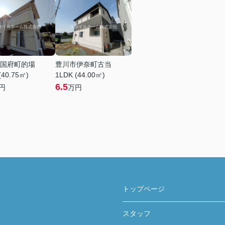
国府町的場
豊川市伊奈町古当
(40.75㎡)
1LDK (44.00㎡)
6.5
円
万円
トップページ
スタッフ