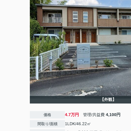
【外観】
4.7万円
管理/共益費
4,100円
価格
1LDK/46.22㎡
間取り/面積