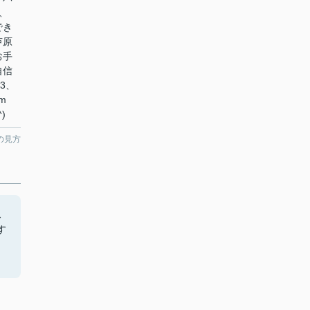
、
でき
芦原
お手
自信
13、
om
)
の見方
ス
す