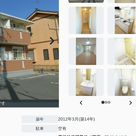
です
2012年3月(築14年)
築年
空有
駐車