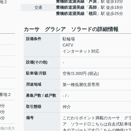
豊橋鉄道渥美線
「
芦原
」駅 徒歩10分
地２
豊橋鉄道渥美線
「
高師
」駅 徒歩18分
交通
豊橋鉄道渥美線
「
植田
」駅 徒歩25分
カーサ グラシア ソラードの詳細情報
設備条件
駐輪場
CATV
インターネット対応
設備(その他)
-
駐車場/月額
空有/3,300円 (税込)
用途地域
第一種低層住居専用
番地２
募集戸数 / 総戸数
- / -
0分
取引態様
仲介
8分
5分
備考
こだわりポイント満載のカーサ グ
ア ソラード◎こちらは自走式駐車
情報の見方
きのアパートです◎こちらの物件は