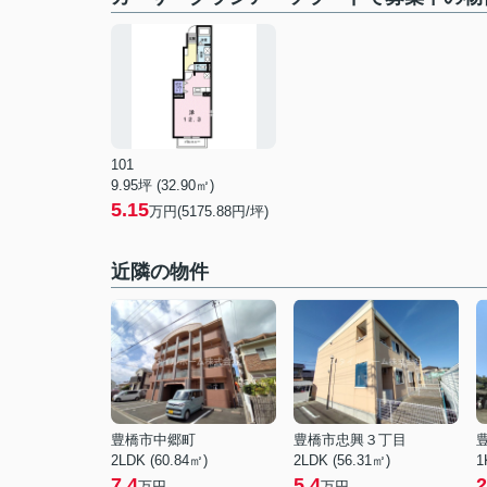
101
9.95坪 (32.90㎡)
5.15
万円(5175.88円/坪)
近隣の物件
豊橋市中郷町
豊橋市忠興３丁目
2LDK (60.84㎡)
2LDK (56.31㎡)
1
7.4
5.4
2
万円
万円