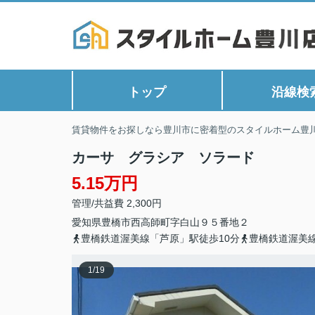
トップ
沿線検
賃貸物件をお探しなら豊川市に密着型のスタイルホーム豊
カーサ グラシア ソラード
5.15万円
管理/共益費 2,300円
愛知県
豊橋市
西高師町
字白山９５番地２
豊橋鉄道渥美線「芦原」駅徒歩10分
豊橋鉄道渥美線
1
/
19