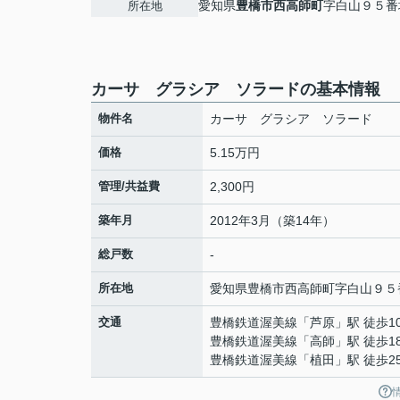
愛知県
豊橋市
西高師町
字白山９５番
所在地
カーサ グラシア ソラードの基本情報
物件名
カーサ グラシア ソラード
価格
5.15万円
管理/共益費
2,300円
築年月
2012年3月（築14年）
総戸数
-
所在地
愛知県
豊橋市
西高師町
字白山９５
交通
豊橋鉄道渥美線
「
芦原
」駅 徒歩1
豊橋鉄道渥美線
「
高師
」駅 徒歩1
豊橋鉄道渥美線
「
植田
」駅 徒歩2