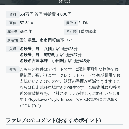
【外観】
5.4万円 管理/共益費 4,000円
賃料
57.31㎡
2LDK
面積
間取り
築21年
1階/2階建
築年数
所在階
愛知県
豊川市
市田町
儀郎17-2
所在地
名鉄豊川線
「
八幡
」駅 徒歩23分
交通
名鉄豊川線
「
諏訪町
」駅 徒歩27分
名鉄名古屋本線
「
小田渕
」駅 徒歩45分
こちらの物件はアパートです！2駅利用可能な物件で移
備考
動範囲が広がります！クレジットカードで初期費用がお
支払いいただけるので、決済の手間が軽減できます！こ
ちらは自走式駐車場付きの物件です！名鉄豊川線八幡付
近の賃貸情報を、当社スタッフが詳しくご紹介いたしま
す！<toyokawa@style-hm.com>からお気軽にご連絡く
ださい(^o^)
ファレノCのコメント(おすすめポイント)