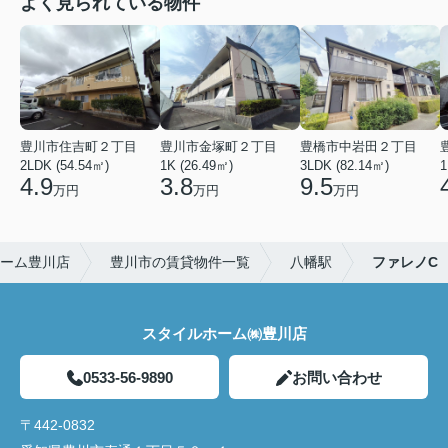
よく見られている物件
豊川市住吉町２丁目
豊川市金塚町２丁目
豊橋市中岩田２丁目
2LDK (54.54㎡)
1K (26.49㎡)
3LDK (82.14㎡)
1
4.9
3.8
9.5
万円
万円
万円
ーム豊川店
豊川市の賃貸物件一覧
八幡駅
ファレノC
スタイルホーム㈱豊川店
0533-56-9890
お問い合わせ
〒442-0832