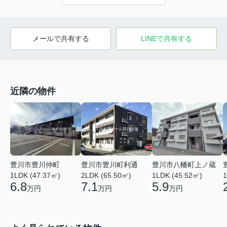
メールで共有する
LINEで共有する
近隣の物件
豊川市豊川仲町
豊川市豊川町利通
豊川市八幡町上ノ蔵
1LDK (47.37㎡)
2LDK (65.50㎡)
1LDK (45.52㎡)
1
6.8
7.1
5.9
万円
万円
万円