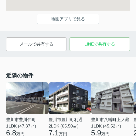
地図アプリで見る
メールで共有する
LINEで共有する
近隣の物件
豊川市豊川仲町
豊川市豊川町利通
豊川市八幡町上ノ蔵
1LDK (47.37㎡)
2LDK (65.50㎡)
1LDK (45.52㎡)
1
6.8
7.1
5.9
万円
万円
万円