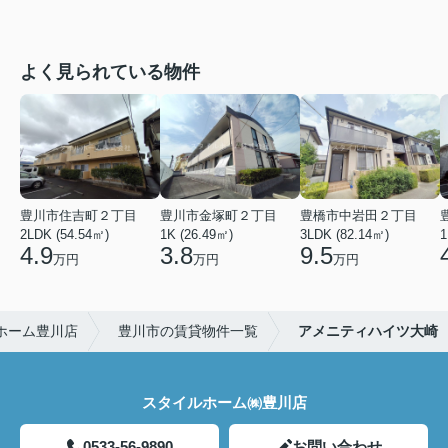
よく見られている物件
豊川市住吉町２丁目
豊川市金塚町２丁目
豊橋市中岩田２丁目
2LDK (54.54㎡)
1K (26.49㎡)
3LDK (82.14㎡)
1
4.9
3.8
9.5
万円
万円
万円
ホーム豊川店
豊川市の賃貸物件一覧
アメニティハイツ大崎
スタイルホーム㈱豊川店
0533-56-9890
お問い合わせ