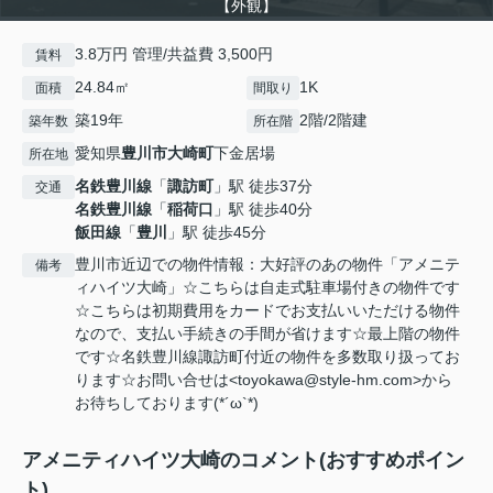
【外観】
3.8万円 管理/共益費 3,500円
賃料
24.84㎡
1K
面積
間取り
築19年
2階/2階建
築年数
所在階
愛知県
豊川市
大崎町
下金居場
所在地
名鉄豊川線
「
諏訪町
」駅 徒歩37分
交通
名鉄豊川線
「
稲荷口
」駅 徒歩40分
飯田線
「
豊川
」駅 徒歩45分
豊川市近辺での物件情報：大好評のあの物件「アメニテ
備考
ィハイツ大崎」☆こちらは自走式駐車場付きの物件です
☆こちらは初期費用をカードでお支払いいただける物件
なので、支払い手続きの手間が省けます☆最上階の物件
です☆名鉄豊川線諏訪町付近の物件を多数取り扱ってお
ります☆お問い合せは<toyokawa@style-hm.com>から
お待ちしております(*´ω`*)
アメニティハイツ大崎のコメント(おすすめポイン
ト)