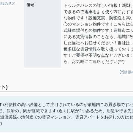
情報の見方
備考
トゥルクパレスの詳しい情報！2駅利
できるので電車をよく使う方におす
な物件です！設備充実、防犯性も高
心のマンション物件です！こちらは
式駐車場付きの物件です！豊橋市エ
にある賃貸情報のことなら、地域に
した当社へお任せください！当社は
種多様な賃貸情報を取り扱っており
す！ご要望や不明な点などございま
ら、お気軽にご連絡ください(^^)
情報
ト)
す♪利便性の高い設備として注目されているのが敷地内ごみ置き場です♪
で、決済の手間が軽減できます♪近くに駅が2つあるため、用途や行き先
鉄道渥美線小池付近での賃貸マンション、賃貸アパートをお探しの方は
)