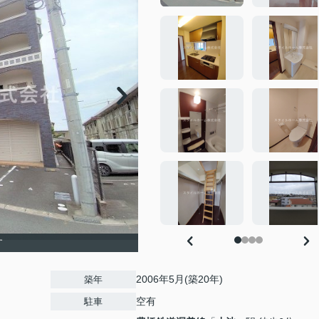
す
2006年5月(築20年)
築年
空有
駐車