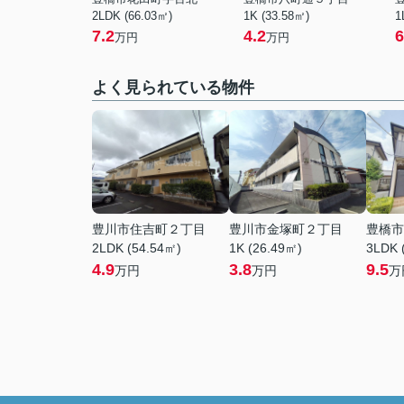
2LDK (66.03㎡)
1K (33.58㎡)
1
7.2
4.2
6
万円
万円
よく見られている物件
豊川市住吉町２丁目
豊川市金塚町２丁目
豊橋市
2LDK (54.54㎡)
1K (26.49㎡)
3LDK 
4.9
3.8
9.5
万円
万円
万