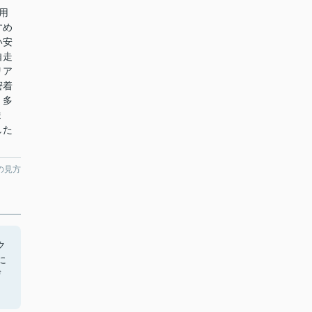
用
すめ
い安
自走
リア
密着
、多
ま
した
の見方
ク
に
ぜ