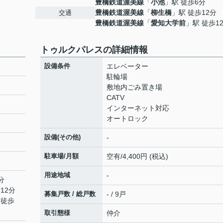
豊橋鉄道渥美線
「
小池
」駅 徒歩6分
豊橋鉄道渥美線
「
柳生橋
」駅 徒歩12分
交通
豊橋鉄道渥美線
「
愛知大学前
」駅 徒歩1
トゥルクパレスの詳細情報
設備条件
エレベーター
駐輪場
敷地内ごみ置き場
CATV
インターネット対応
オートロック
設備(その他)
-
駐車場/月額
空有/4,400円 (税込)
用途地域
-
分
12分
募集戸数 / 総戸数
- / 9戸
 徒歩
取引態様
仲介