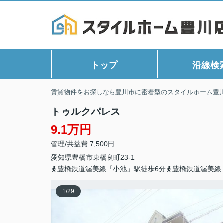
トップ
沿線検
賃貸物件をお探しなら豊川市に密着型のスタイルホーム豊
トゥルクパレス
9.1万円
管理/共益費 7,500円
愛知県
豊橋市
東橋良町
23-1
豊橋鉄道渥美線「小池」駅徒歩6分
豊橋鉄道渥美線
1
/
29