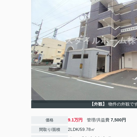
【外観】
物件の外観で
9.1万円
管理/共益費
7,500円
価格
2LDK/59.78㎡
間取り/面積