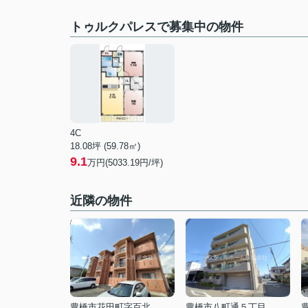
トゥルクパレスで募集中の物件
4C
18.08坪 (59.78㎡)
9.1
万円(5033.19円/坪)
近隣の物件
豊橋市花田町字百北
豊橋市八町通５丁目