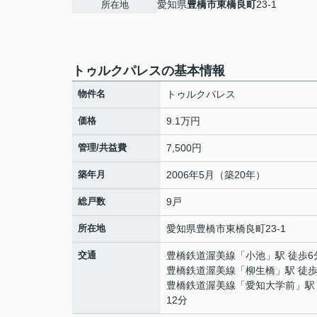
愛知県
豊橋市
東橋良町
23-1
所在地
トゥルクパレスの基本情報
物件名
トゥルクパレス
価格
9.1万円
管理/共益費
7,500円
築年月
2006年5月（築20年）
総戸数
9戸
所在地
愛知県
豊橋市
東橋良町
23-1
交通
豊橋鉄道渥美線
「
小池
」駅 徒歩6
豊橋鉄道渥美線
「
柳生橋
」駅 徒歩
豊橋鉄道渥美線
「
愛知大学前
」駅
12分