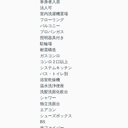
単身者入居
法人可
室内洗濯機置場
フローリング
バルコニー
プロパンガス
照明器具付き
駐輪場
耐震構造
ガスコンロ
コンロ２口以上
システムキッチン
バス・トイレ別
浴室乾燥機
温水洗浄便座
洗髪洗面化粧台
シャワー
独立洗面台
エアコン
シューズボックス
BS
光ファイバー