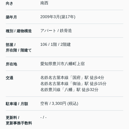
南西
向き
2009年3月(築17年)
築年月
アパート / 鉄骨造
種別 / 建物構造
106 / 1階 / 2階建
部屋 /
所在階 / 階建て
愛知県
豊川市
八幡町
上宿
所在地
名鉄名古屋本線
「
国府
」駅 徒歩4分
交通
名鉄名古屋本線
「
御油
」駅 徒歩15分
名鉄豊川線
「
八幡
」駅 徒歩32分
空有 / 3,300円 (税込)
駐車場 / 月額
- / -
更新料 /
更新事務手数料