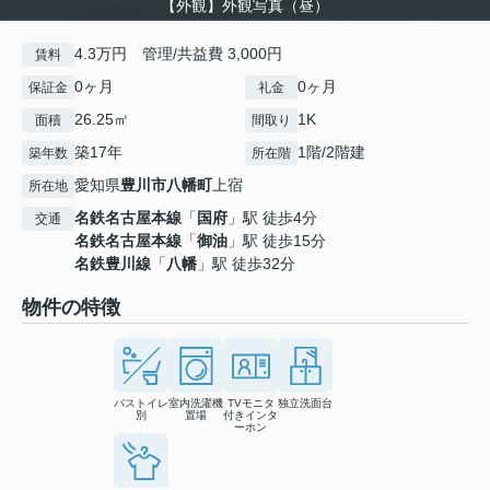
【外観】外観写真（昼）
4.3万円 管理/共益費 3,000円
賃料
0ヶ月
0ヶ月
保証金
礼金
26.25㎡
1K
面積
間取り
築17年
1階/2階建
築年数
所在階
愛知県
豊川市
八幡町
上宿
所在地
名鉄名古屋本線
「
国府
」駅 徒歩4分
交通
名鉄名古屋本線
「
御油
」駅 徒歩15分
名鉄豊川線
「
八幡
」駅 徒歩32分
物件の特徴
バストイレ
室内洗濯機
TVモニタ
独立洗面台
別
置場
付きインタ
ーホン