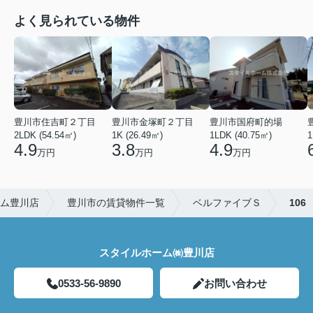
よく見られている物件
豊川市住吉町２丁目
豊川市金塚町２丁目
豊川市国府町的場
2LDK (54.54㎡)
1K (26.49㎡)
1LDK (40.75㎡)
1
4.9
3.8
4.9
万円
万円
万円
ム豊川店
豊川市の賃貸物件一覧
ベルファイブＳ
106
スタイルホーム㈱豊川店
0533-56-9890
お問い合わせ