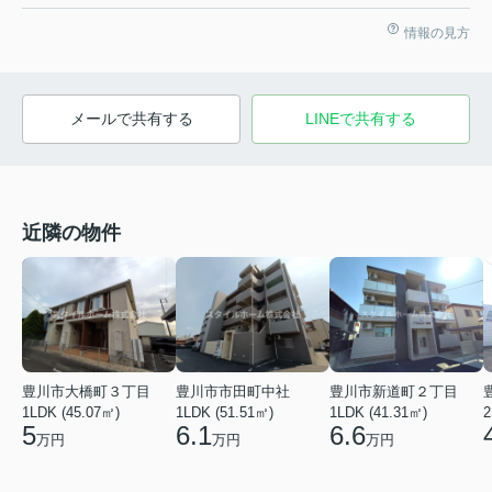
情報の見方
メールで共有する
LINEで共有する
近隣の物件
豊川市大橋町３丁目
豊川市市田町中社
豊川市新道町２丁目
1LDK (45.07㎡)
1LDK (51.51㎡)
1LDK (41.31㎡)
2
5
6.1
6.6
万円
万円
万円