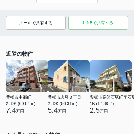
メールで共有する
LINEで共有する
近隣の物件
豊橋市中郷町
豊橋市忠興３丁目
豊橋市高師石塚町字石
2LDK (60.84㎡)
2LDK (56.31㎡)
1K (17.39㎡)
7.4
5.4
2.5
万円
万円
万円