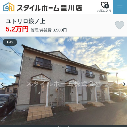
0
お気に入り
ユトリロ浪ノ上
5.2万円
管理/共益費 3,500円
1
/
49