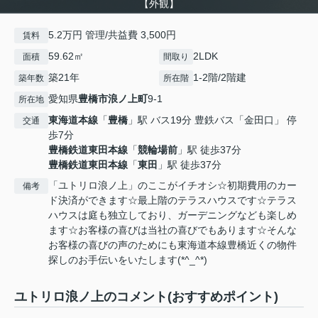
【外観】
5.2万円 管理/共益費 3,500円
賃料
59.62㎡
2LDK
面積
間取り
築21年
1-2階/2階建
築年数
所在階
愛知県
豊橋市
浪ノ上町
9-1
所在地
東海道本線
「
豊橋
」駅 バス19分 豊鉄バス「金田口」 停
交通
歩7分
豊橋鉄道東田本線
「
競輪場前
」駅 徒歩37分
豊橋鉄道東田本線
「
東田
」駅 徒歩37分
「ユトリロ浪ノ上」のここがイチオシ☆初期費用のカー
備考
ド決済ができます☆最上階のテラスハウスです☆テラス
ハウスは庭も独立しており、ガーデニングなども楽しめ
ます☆お客様の喜びは当社の喜びでもあります☆そんな
お客様の喜びの声のためにも東海道本線豊橋近くの物件
探しのお手伝いをいたします(*^_^*)
ユトリロ浪ノ上のコメント(おすすめポイント)