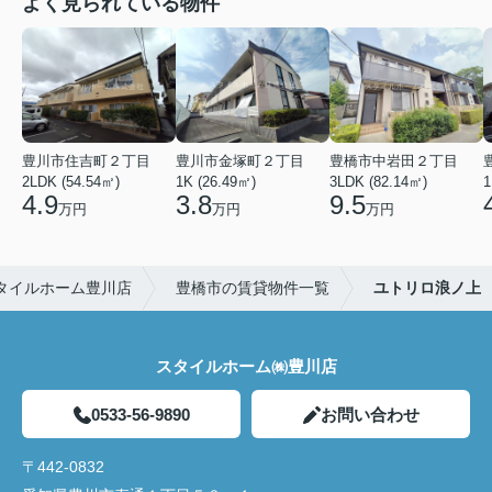
よく見られている物件
豊川市住吉町２丁目
豊川市金塚町２丁目
豊橋市中岩田２丁目
2LDK (54.54㎡)
1K (26.49㎡)
3LDK (82.14㎡)
1
4.9
3.8
9.5
万円
万円
万円
タイルホーム豊川店
豊橋市の賃貸物件一覧
ユトリロ浪ノ上
スタイルホーム㈱豊川店
0533-56-9890
お問い合わせ
〒442-0832