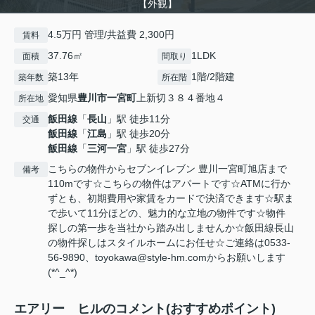
【外観】
4.5万円 管理/共益費 2,300円
賃料
37.76㎡
1LDK
面積
間取り
築13年
1階/2階建
築年数
所在階
愛知県
豊川市
一宮町
上新切３８４番地４
所在地
飯田線
「
長山
」駅 徒歩11分
交通
飯田線
「
江島
」駅 徒歩20分
飯田線
「
三河一宮
」駅 徒歩27分
こちらの物件からセブンイレブン 豊川一宮町旭店まで
備考
110mです☆こちらの物件はアパートです☆ATMに行か
ずとも、初期費用や家賃をカードで決済できます☆駅ま
で歩いて11分ほどの、魅力的な立地の物件です☆物件
探しの第一歩を当社から踏み出しませんか☆飯田線長山
の物件探しはスタイルホームにお任せ☆ご連絡は0533-
56-9890、toyokawa@style-hm.comからお願いします
(*^_^*)
エアリー ヒルのコメント(おすすめポイント)