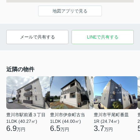
地図アプリで見る
メールで共有する
LINEで共有する
近隣の物件
豊川市駅前通３丁目
豊川市伊奈町古当
豊川市平尾町番皿
1LDK (40.27㎡)
1LDK (44.00㎡)
1R (24.74㎡)
2
6.9
6.5
3.7
万円
万円
万円