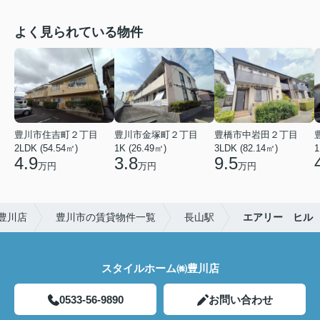
よく見られている物件
豊川市住吉町２丁目
豊川市金塚町２丁目
豊橋市中岩田２丁目
2LDK (54.54㎡)
1K (26.49㎡)
3LDK (82.14㎡)
1
4.9
3.8
9.5
万円
万円
万円
豊川店
豊川市の賃貸物件一覧
長山駅
エアリー ヒル
スタイルホーム㈱豊川店
0533-56-9890
お問い合わせ