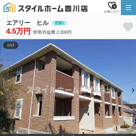
0
お気に入り
エアリー ヒル
空室1
4.5万円
管理/共益費 2,300円
1
/
13