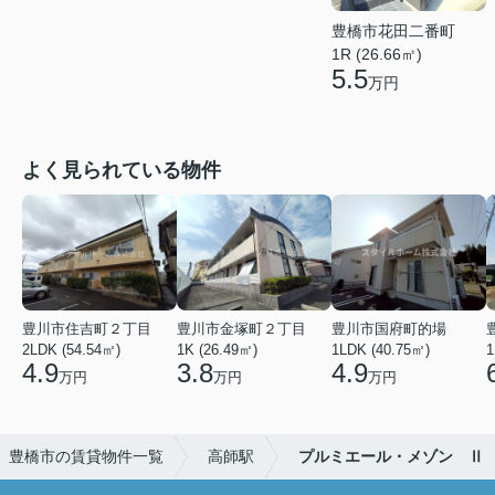
豊橋市花田二番町
1R (26.66㎡)
5.5
万円
よく見られている物件
豊川市住吉町２丁目
豊川市金塚町２丁目
豊川市国府町的場
2LDK (54.54㎡)
1K (26.49㎡)
1LDK (40.75㎡)
1
4.9
3.8
4.9
万円
万円
万円
豊橋市の賃貸物件一覧
高師駅
プルミエール・メゾン Ⅱ