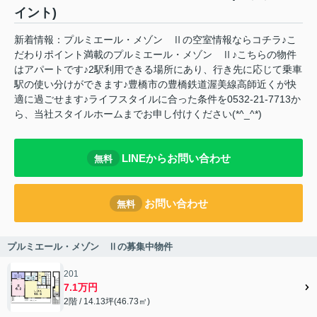
イント)
新着情報：プルミエール・メゾン Ⅱの空室情報ならコチラ♪こ
だわりポイント満載のプルミエール・メゾン Ⅱ♪こちらの物件
はアパートです♪2駅利用できる場所にあり、行き先に応じて乗車
駅の使い分けができます♪豊橋市の豊橋鉄道渥美線高師近くが快
適に過ごせます♪ライフスタイルに合った条件を0532-21-7713か
ら、当社スタイルホームまでお申し付けください(*^_^*)
LINEからお問い合わせ
無料
お問い合わせ
無料
プルミエール・メゾン Ⅱの募集中物件
201
7.1万円
2階 / 14.13坪(46.73㎡)