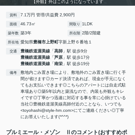
【外観】外はこのようになっています
7.1万円 管理/共益費 2,900円
賃料
46.73㎡
1LDK
面積
間取り
築3年
2階/2階建
築年数
所在階
愛知県
豊橋市
上野町
字新上野６番地１
所在地
豊橋鉄道渥美線
「
高師
」駅 徒歩9分
交通
豊橋鉄道渥美線
「
芦原
」駅 徒歩17分
豊橋鉄道渥美線
「
南栄
」駅 徒歩19分
敷地内ごみ置き場により、敷地外のごみ置き場に行く手
備考
間が省けます◎カード決済であれば、現金が手元になく
てもお支払いできます◎こちらのアパートには自走式駐
車場あり◎築5年以内と築浅なので、内装も外観もキレ
イです◎丁寧かつ迅速に対応する事を常に心掛けている
当社◎豊橋鉄道渥美線高師付近のことなら、いつでも
<toyohashi@style-hm.com>にてご連絡ください◎丁寧
にお答えいたします(*^^*)
プルミエール・メゾン Ⅱのコメント(おすすめポ