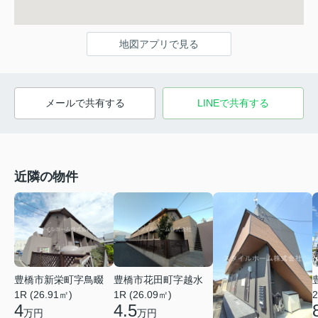
地図アプリで見る
メールで共有する
LINEで共有する
近隣の物件
豊橋市新栄町字鳥畷
豊橋市花田町字越水
1R (26.91㎡)
1R (26.09㎡)
2
4
4.5
万円
万円