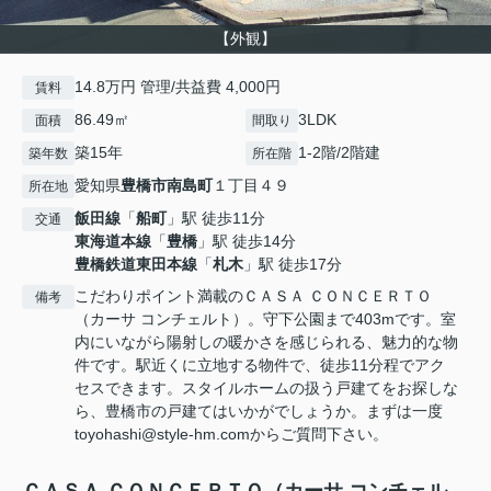
【外観】
14.8万円 管理/共益費 4,000円
賃料
86.49㎡
3LDK
面積
間取り
築15年
1-2階/2階建
築年数
所在階
愛知県
豊橋市
南島町
１丁目４９
所在地
飯田線
「
船町
」駅 徒歩11分
交通
東海道本線
「
豊橋
」駅 徒歩14分
豊橋鉄道東田本線
「
札木
」駅 徒歩17分
こだわりポイント満載のＣＡＳＡ ＣＯＮＣＥＲＴＯ
備考
（カーサ コンチェルト）。守下公園まで403mです。室
内にいながら陽射しの暖かさを感じられる、魅力的な物
件です。駅近くに立地する物件で、徒歩11分程でアク
セスできます。スタイルホームの扱う戸建てをお探しな
ら、豊橋市の戸建てはいかがでしょうか。まずは一度
toyohashi@style-hm.comからご質問下さい。