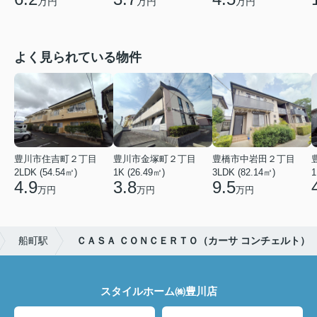
万円
万円
万円
よく見られている物件
豊川市住吉町２丁目
豊川市金塚町２丁目
豊橋市中岩田２丁目
2LDK (54.54㎡)
1K (26.49㎡)
3LDK (82.14㎡)
1
4.9
3.8
9.5
万円
万円
万円
船町駅
ＣＡＳＡ ＣＯＮＣＥＲＴＯ（カーサ コンチェルト）
スタイルホーム㈱豊川店