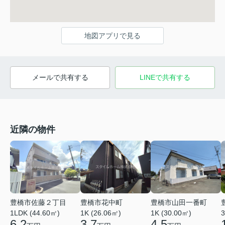
地図アプリで見る
メールで共有する
LINEで共有する
近隣の物件
豊橋市佐藤２丁目
豊橋市花中町
豊橋市山田一番町
1LDK (44.60㎡)
1K (26.06㎡)
1K (30.00㎡)
3
6.2
3.7
4.5