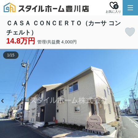
0
お気に入り
ＣＡＳＡ ＣＯＮＣＥＲＴＯ（カーサ コン
チェルト）
14.8万円
管理/共益費 4,000円
1
/
15