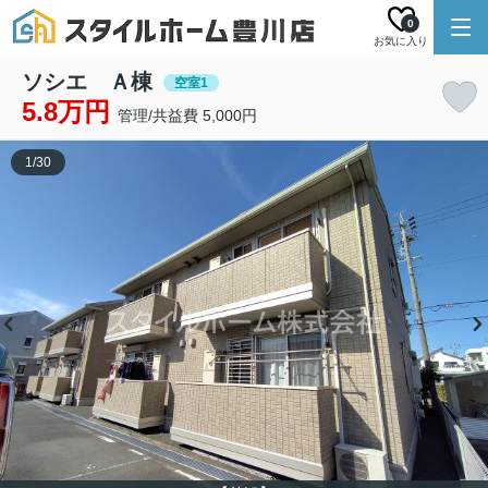
0
お気に入り
ソシエ Ａ棟
空室1
5.8万円
管理/共益費 5,000円
1
/
30