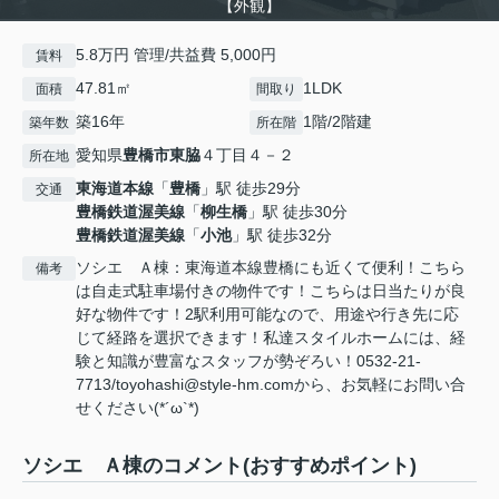
【外観】
5.8万円 管理/共益費 5,000円
賃料
47.81㎡
1LDK
面積
間取り
築16年
1階/2階建
築年数
所在階
愛知県
豊橋市
東脇
４丁目４－２
所在地
東海道本線
「
豊橋
」駅 徒歩29分
交通
豊橋鉄道渥美線
「
柳生橋
」駅 徒歩30分
豊橋鉄道渥美線
「
小池
」駅 徒歩32分
ソシエ Ａ棟：東海道本線豊橋にも近くて便利！こちら
備考
は自走式駐車場付きの物件です！こちらは日当たりが良
好な物件です！2駅利用可能なので、用途や行き先に応
じて経路を選択できます！私達スタイルホームには、経
験と知識が豊富なスタッフが勢ぞろい！0532-21-
7713/toyohashi@style-hm.comから、お気軽にお問い合
せください(*´ω`*)
ソシエ Ａ棟のコメント(おすすめポイント)