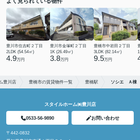
よく見られている物件
豊川市住吉町２丁目
豊川市金塚町２丁目
豊橋市中岩田２丁目
2LDK (54.54㎡)
1K (26.49㎡)
3LDK (82.14㎡)
1
4.9
3.8
9.5
万円
万円
万円
ム豊川店
豊橋市の賃貸物件一覧
豊橋駅
ソシエ Ａ棟
スタイルホーム㈱豊川店
0533-56-9890
お問い合わせ
〒442-0832