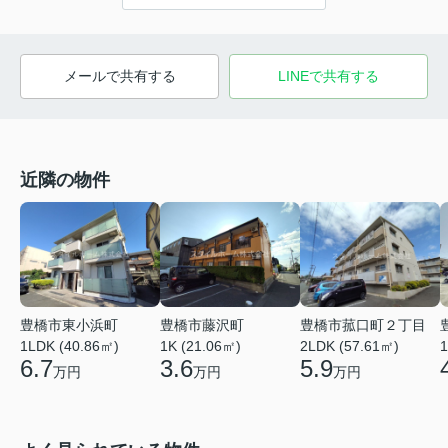
メールで共有する
LINEで共有する
近隣の物件
豊橋市菰口町２丁目
豊橋市東小浜町
豊橋市藤沢町
2LDK (57.61㎡)
1LDK (40.86㎡)
1K (21.06㎡)
1
5.9
6.7
3.6
万円
万円
万円