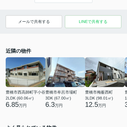
メールで共有する
LINEで共有する
近隣の物件
豊橋市西高師町字小谷
豊橋市牟呂市場町
豊橋市梅薮西町
2LDK (60.06㎡)
3DK (67.00㎡)
3LDK (98.01㎡)
1
6.85
6.3
12.5
万円
万円
万円