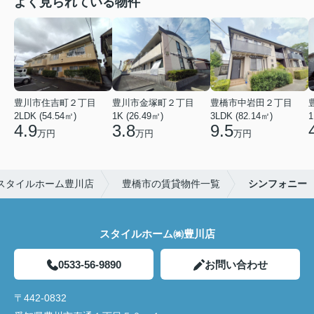
よく見られている物件
豊川市住吉町２丁目
豊川市金塚町２丁目
豊橋市中岩田２丁目
2LDK (54.54㎡)
1K (26.49㎡)
3LDK (82.14㎡)
1
4.9
3.8
9.5
万円
万円
万円
スタイルホーム豊川店
豊橋市の賃貸物件一覧
シンフォニー
スタイルホーム㈱豊川店
0533-56-9890
お問い合わせ
〒442-0832