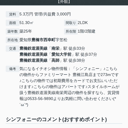
【外観】
5.3万円 管理/共益費 3,000円
賃料
51.30㎡
2LDK
面積
間取り
築25年
1階/2階建
築年数
所在階
愛知県
豊橋市
西幸町
字笠松
所在地
豊橋鉄道渥美線
「
南栄
」駅 徒歩33分
交通
豊橋鉄道渥美線
「
愛知大学前
」駅 徒歩37分
豊橋鉄道渥美線
「
高師
」駅 徒歩38分
気になるイチオシ物件情報：「シンフォニー」♪こちら
備考
の物件からファミリーマート 豊橋江島店まで273mです
♪こちらの物件では初期費用をカードでお支払いいただ
けます♪こちらの物件はアパートです♪スタイルホームが
扱う豊橋鉄道渥美線南栄周辺の物件を探すなら、賃貸情
報は0533-56-9890よりお気軽に問い合わせください(*
´ω`*)
シンフォニーのコメント(おすすめポイント)