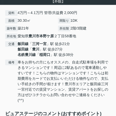
【外観】
4万円～4.1万円 管理/共益費 2,000円
賃料
30.30㎡
1DK
面積
間取り
築21年
2階/3階建
築年数
所在階
愛知県
豊川市
本野ケ原
２丁目58番地
所在地
飯田線
「
三河一宮
」駅 徒歩21分
交通
飯田線
「
豊川
」駅 徒歩27分
名鉄豊川線
「
稲荷口
」駅 徒歩38分
車をお持ちの方にもオススメの、自走式駐車場を利用で
備考
きるマンションです！周辺に2駅あるので電車通勤しや
すいです！こちらの物件はマンションです！こちらは初
期費用をカードでお支払いいただける物件なので、支払
い手続きの手間が省けます！豊川市エリアと飯田線三河
一宮付近での賃貸マンション、賃貸アパートをお探しの
方はぜひコチラからお問い合わせやご連絡をください
(^^)
ピュアステージのコメント(おすすめポイント)