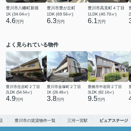
豊川市八幡町新堀
豊川市豊が丘町
豊川市高見町４丁目
1K (34.04㎡)
1DK (69.56㎡)
1LDK (40.70㎡)
2
4.6
6.3
6.1
万円
万円
万円
よく見られている物件
豊川市住吉町２丁目
豊川市金塚町２丁目
豊橋市中岩田２丁目
2LDK (54.54㎡)
1K (26.49㎡)
3LDK (82.14㎡)
1
4.9
3.8
9.5
万円
万円
万円
店
豊川市の賃貸物件一覧
三河一宮駅
ピュアステージ