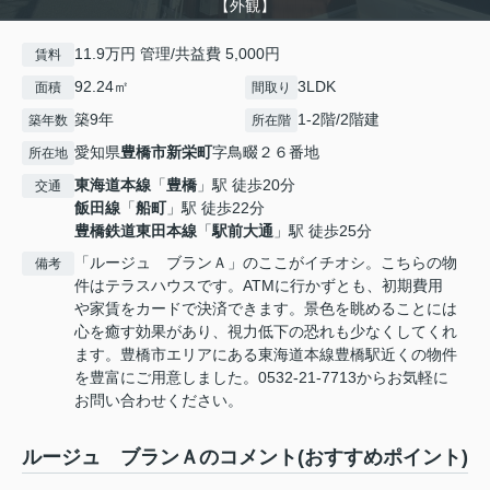
【外観】
11.9万円 管理/共益費 5,000円
賃料
92.24㎡
3LDK
面積
間取り
築9年
1-2階/2階建
築年数
所在階
愛知県
豊橋市
新栄町
字鳥畷２６番地
所在地
東海道本線
「
豊橋
」駅 徒歩20分
交通
飯田線
「
船町
」駅 徒歩22分
豊橋鉄道東田本線
「
駅前大通
」駅 徒歩25分
「ルージュ ブランＡ」のここがイチオシ。こちらの物
備考
件はテラスハウスです。ATMに行かずとも、初期費用
や家賃をカードで決済できます。景色を眺めることには
心を癒す効果があり、視力低下の恐れも少なくしてくれ
ます。豊橋市エリアにある東海道本線豊橋駅近くの物件
を豊富にご用意しました。0532-21-7713からお気軽に
お問い合わせください。
ルージュ ブランＡのコメント(おすすめポイント)