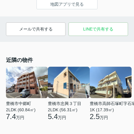
地図アプリで見る
メールで共有する
LINEで共有する
近隣の物件
豊橋市中郷町
豊橋市忠興３丁目
豊橋市高師石塚町字石
2LDK (60.84㎡)
2LDK (56.31㎡)
1K (17.39㎡)
7.4
5.4
2.5
万円
万円
万円