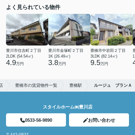
よく見られている物件
豊川市住吉町２丁目
豊川市金塚町２丁目
豊橋市中岩田２丁目
2LDK (54.54㎡)
1K (26.49㎡)
3LDK (82.14㎡)
1
4.9
3.8
9.5
万円
万円
万円
店
豊橋市の賃貸物件一覧
豊橋駅
ルージュ ブランＡ
スタイルホーム㈱豊川店
0533-56-9890
お問い合わせ
〒442-0832