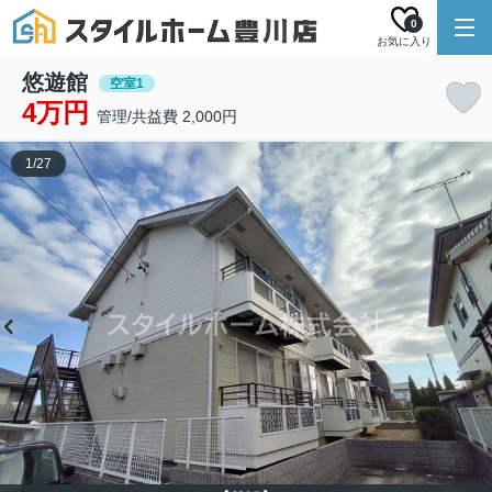
0
お気に入り
悠遊館
空室1
4万円
管理/共益費 2,000円
1
/
27