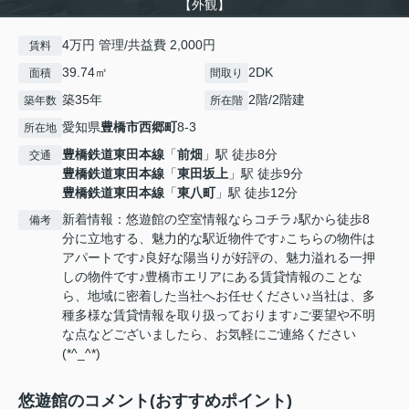
【外観】
4万円 管理/共益費 2,000円
賃料
39.74㎡
2DK
面積
間取り
築35年
2階/2階建
築年数
所在階
愛知県
豊橋市
西郷町
8-3
所在地
豊橋鉄道東田本線
「
前畑
」駅 徒歩8分
交通
豊橋鉄道東田本線
「
東田坂上
」駅 徒歩9分
豊橋鉄道東田本線
「
東八町
」駅 徒歩12分
新着情報：悠遊館の空室情報ならコチラ♪駅から徒歩8
備考
分に立地する、魅力的な駅近物件です♪こちらの物件は
アパートです♪良好な陽当りが好評の、魅力溢れる一押
しの物件です♪豊橋市エリアにある賃貸情報のことな
ら、地域に密着した当社へお任せください♪当社は、多
種多様な賃貸情報を取り扱っております♪ご要望や不明
な点などございましたら、お気軽にご連絡ください
(*^_^*)
悠遊館のコメント(おすすめポイント)