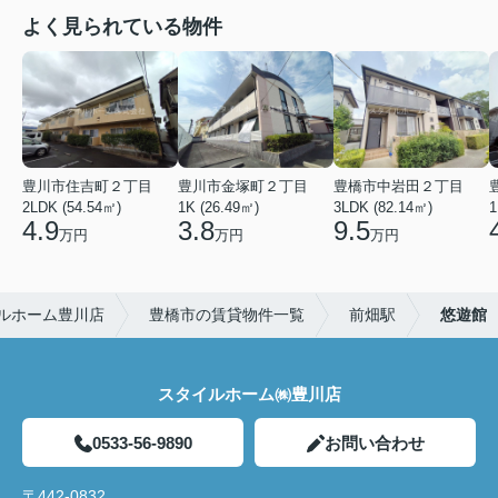
よく見られている物件
豊川市住吉町２丁目
豊川市金塚町２丁目
豊橋市中岩田２丁目
2LDK (54.54㎡)
1K (26.49㎡)
3LDK (82.14㎡)
1
4.9
3.8
9.5
万円
万円
万円
ルホーム豊川店
豊橋市の賃貸物件一覧
前畑駅
悠遊館
スタイルホーム㈱豊川店
0533-56-9890
お問い合わせ
〒442-0832