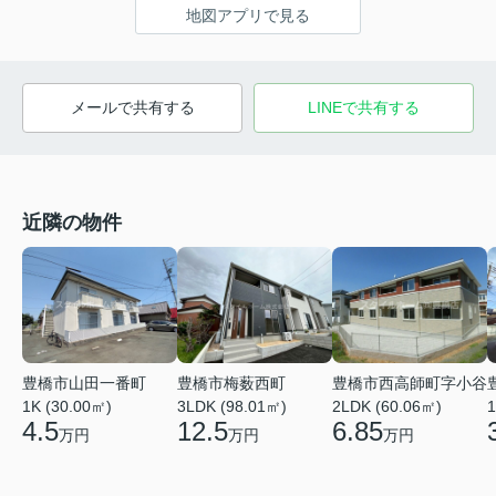
地図アプリで見る
メールで共有する
LINEで共有する
近隣の物件
豊橋市西高師町字小谷
豊橋市山田一番町
豊橋市梅薮西町
2LDK (60.06㎡)
1K (30.00㎡)
3LDK (98.01㎡)
1
6.85
4.5
12.5
万円
万円
万円