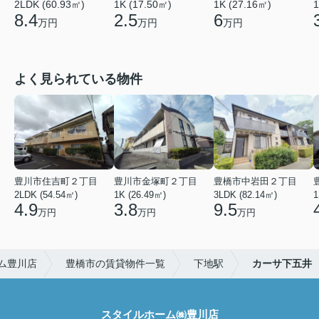
2LDK (60.93㎡)
1K (17.50㎡)
1K (27.16㎡)
1
8.4
2.5
6
万円
万円
万円
よく見られている物件
豊川市住吉町２丁目
豊川市金塚町２丁目
豊橋市中岩田２丁目
2LDK (54.54㎡)
1K (26.49㎡)
3LDK (82.14㎡)
1
4.9
3.8
9.5
万円
万円
万円
ム豊川店
豊橋市の賃貸物件一覧
下地駅
カーサ下五井
スタイルホーム㈱豊川店