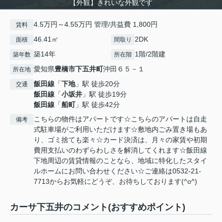
【外観】きれいな外観です
4.5万円～4.55万円 管理/共益費 1,800円
賃料
46.41㎡
2DK
面積
間取り
築14年
1階/2階建
築年数
所在階
愛知県
豊橋市
下五井町
沖田６５－１
所在地
飯田線
「
下地
」駅 徒歩20分
交通
飯田線
「
小坂井
」駅 徒歩19分
飯田線
「
船町
」駅 徒歩42分
こちらの物件はアパートです☆こちらのアパートは自走
備考
式駐車場がご利用いただけます☆敷地内ごみ置き場もあ
り、ゴミ捨ても楽々☆カード決済は、月々の家賃や初期
費用支払いのわずらわしさを解消してくれます☆飯田線
下地周辺の賃貸情報のことなら、地域に特化したスタイ
ルホームにお問い合わせください☆ご連絡は0532-21-
7713からお気軽にどうぞ、お待ちしております(^o^)
カーサ下五井のコメント(おすすめポイント)