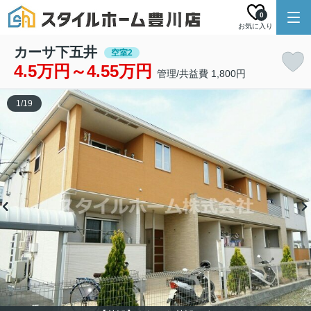
0
お気に入り
カーサ下五井
空室2
4.5万円～4.55万円
管理/共益費 1,800円
1
/
19