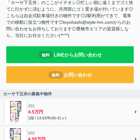
「カーサ下五井」のここがイチオシ◎忙しい朝に遠くまでゴミ捨
てに行かずに済むように、共用部にゴミ置き場が付いています◎
こちらは自走式駐車場付きの物件です◎2駅利用ができて、電車
での移動に役立つ物件です◎toyohashi@style-hm.comからのお
問い合わせもお待ちしております◎豊橋市エリアの賃貸探しな
ら、当社にお任せください(*^^*)
LINEからお問い合わせ
無料
お問い合わせ
無料
カーサ下五井の募集中物件
101
4.5万円
1階 / 14.03坪(46.41㎡)
102
4.55万円