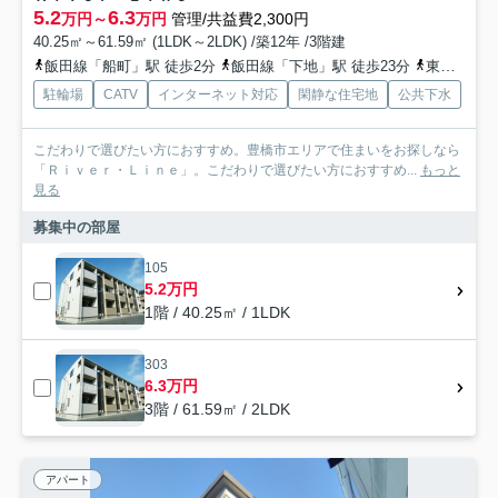
5.2
6.3
万円～
万円
管理/共益費2,300円
40.25㎡～61.59㎡ (1LDK～2LDK) /築12年 /3階建
飯田線「船町」駅 徒歩2分
飯田線「下地」駅 徒歩23分
東海道本線「豊橋」駅 徒歩24分
駐輪場
CATV
インターネット対応
閑静な住宅地
公共下水
こだわりで選びたい方におすすめ。豊橋市エリアで住まいをお探しなら
「Ｒｉｖｅｒ・Ｌｉｎｅ」。こだわりで選びたい方におすすめ...
もっと
見る
募集中の部屋
105
5.2万円
1階 / 40.25㎡ / 1LDK
303
6.3万円
3階 / 61.59㎡ / 2LDK
アパート