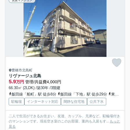
賃貸マンション
豊橋市北島町
リヴァージュ北島
5.9
万円
管理/共益費4,000円
66.30㎡ (2LDK) /築30年 /3階建
飯田線「船町」駅 徒歩8分
飯田線「下地」駅 徒歩29分
東海道本線「豊橋」駅 徒歩21分
駐輪場
インターネット対応
閑静な住宅地
公共下水
二人で生活ができるお住まい、友達、カップル、兄弟など。駐輪場付き
のマンションです。現在空き室のこのお部屋、案内も入居もす...
もっと
見る