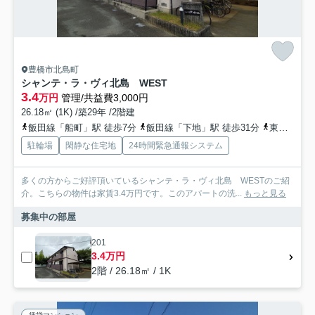
豊橋市北島町
シャンテ・ラ・ヴィ北島 WEST
3.4
万円
管理/共益費3,000円
26.18㎡ (1K) /築29年 /2階建
飯田線「船町」駅 徒歩7分
飯田線「下地」駅 徒歩31分
東海道本線「豊橋」駅 徒歩24分
駐輪場
閑静な住宅地
24時間緊急通報システム
多くの方からご好評頂いているシャンテ・ラ・ヴィ北島 WESTのご紹
介。こちらの物件は家賃3.4万円です。このアパートの洗...
もっと見る
募集中の部屋
201
3.4万円
2階 / 26.18㎡ / 1K