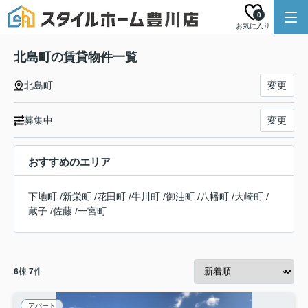
0
お気に入り
北島町の賃貸物件一覧
北島町
変更
募集中
変更
おすすめのエリア
下地町
/
新栄町
/
花田町
/
牛川町
/
御油町
/
八幡町
/
大崎町
/
蔵子
/
佐藤
/
一宮町
6
棟
7
件
アパート