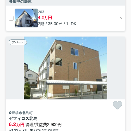
募集中の部屋
203
4.2万円
2階 / 35.00㎡ / 1LDK
アパート
豊橋市北島町
ゼフィロス北島
6.2
万円
管理/共益費2,900円
53.33㎡ (1LDK) /築7年 /3階建