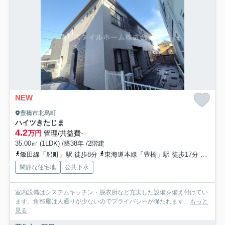
NEW
豊橋市北島町
ハイツきたじま
4.2
万円
管理/共益費-
35.00㎡ (1LDK) /築38年 /2階建
飯田線「船町」駅 徒歩8分
東海道本線「豊橋」駅 徒歩17分
豊橋鉄
閑静な住宅地
公共下水
室内設備はシステムキッチン・脱衣所など充実した設備を備え付けてい
ます。角部屋は人通りが少ないのでプライバシーが保たれます...
もっと
見る