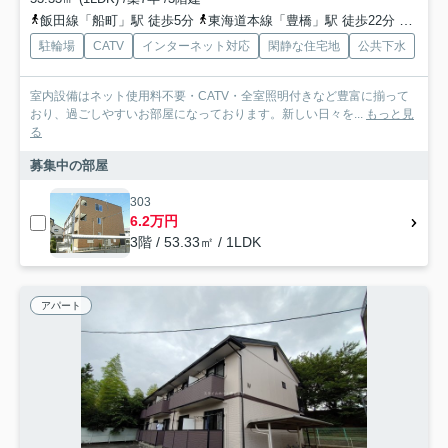
飯田線「船町」駅 徒歩5分
東海道本線「豊橋」駅 徒歩22分
飯田線
駐輪場
CATV
インターネット対応
閑静な住宅地
公共下水
室内設備はネット使用料不要・CATV・全室照明付きなど豊富に揃って
おり、過ごしやすいお部屋になっております。新しい日々を...
もっと見
る
募集中の部屋
303
6.2万円
3階 / 53.33㎡ / 1LDK
アパート