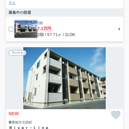
見る
募集中の部屋
2階
7.1万円
2階 / 57.71㎡ / 2LDK
アパート
NEW
豊橋市北島町
Ｒｉｖｅｒ・Ｌｉｎｅ