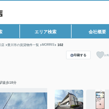
索
エリア検索
会社概要
MORRIS
102
川店
豊川市の賃貸物件一覧
印刷する
お気
駅徒歩18分