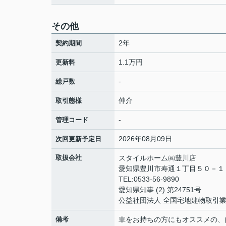
その他
2年
契約期間
1.1万円
更新料
-
総戸数
仲介
取引態様
-
管理コード
2026年08月09日
次回更新予定日
取扱会社
スタイルホーム㈱豊川店
愛知県豊川市寿通１丁目５０－
TEL:0533-56-9890
愛知県知事 (2) 第24751号
公益社団法人 全国宅地建物取引
備考
車をお持ちの方にもオススメの、