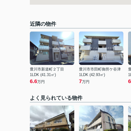
近隣の物件
豊川市新道町２丁目
豊川市市田町御所ケ谷津
1LDK (41.31㎡)
1LDK (42.93㎡)
1
6.6
7
6
万円
万円
よく見られている物件