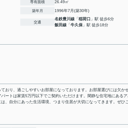
26.49㎡
専有面積
1996年7月(築30年)
築年月
名鉄豊川線
「
稲荷口
」駅 徒歩6分
交通
飯田線
「
牛久保
」駅 徒歩18分
っており、過ごしやすいお部屋になっております。お部屋選びには欠か
アパートは家賃5万円以下でご契約いただけます。閑静な住宅地にあるア
には、自分にあった生活環境、つまり住居が大切になってきます。ぜひ