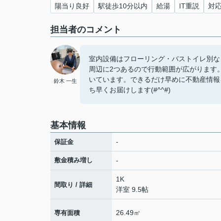
陽当り良好
駅徒歩10分以内
給湯
IT重説
対
担当者のコメント
室内設備はフローリング・バストイレ別な
周辺に2つあるので行動範囲が広がります
いています。できるだけ早めに不動産情報
鈴木 一生
ち早くお届けします(#^^#)
基本情報
-
保証金
敷金積み増し
-
1K
間取り / 詳細
洋室 9.5帖
26.49㎡
専有面積