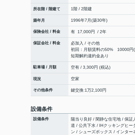
1階 / 2階建
所在階 / 階建て
1996年7月(築30年)
築年月
保険会社 / 料金
有 17,000円 / 2年
保証会社 / 料金
必加入 / その他
初回：月額賃料の50% 10000円
短期解約違約金あり
駐車場 / 月額
空有 / 3,300円 (税込)
空家
現況
その他条件
鍵交換:1万2,100円
設備条件
設備条件
陽当り良好 / 閑静な住宅地 / 保証人
道 / 公共下水 / IHクッキングヒー
ン / シューズボックス / インタ