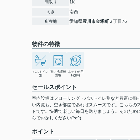
1K
間取り
南西
向き
愛知県
豊川市
金塚町
２丁目76
所在地
物件の特徴
バストイレ
室内洗濯機
ネット使用
別
置場
料無料
セールスポイント
室内設備はフローリング・バストイレ別など豊富に揃
い内覧も、空き部屋であればスムーズです。こちらの
トです。快適で楽しい毎日を送りましょう。そのため
らでお探しください(^o^)
ポイント