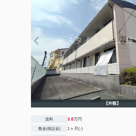
【外観】
3.8
万円
賃料
1ヶ月(-)
敷金(保証金)