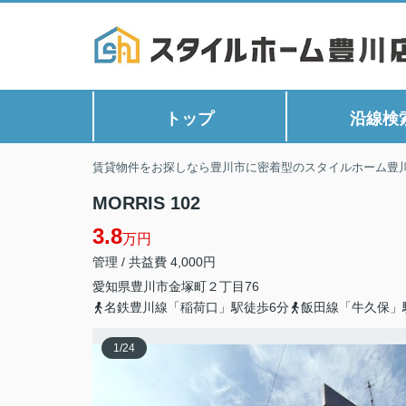
トップ
沿線検
賃貸物件をお探しなら豊川市に密着型のスタイルホーム豊
MORRIS 102
3.8
万円
管理 / 共益費 4,000円
愛知県
豊川市
金塚町
２丁目76
名鉄豊川線「稲荷口」駅徒歩6分
飯田線「牛久保」
1
/
24