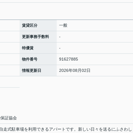
一般
賃貸区分
-
更新事務手数料
-
特優賃
91627885
物件番号
2026年08月02日
情報更新日
１
業保証協会
自走式駐車場を利用できるアパートです。新しい日々を送るにふさわし