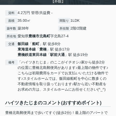
【外観】
4.2万円 管理/共益費 -
賃料
35.00㎡
1LDK
面積
間取り
築38年
2階/2階建
築年数
所在階
愛知県
豊橋市
北島町
字北島27-4
所在地
飯田線
「
船町
」駅 徒歩8分
交通
東海道本線
「
豊橋
」駅 徒歩17分
豊橋鉄道東田本線
「
駅前大通
」駅 徒歩19分
「ハイツきたじま」のここがイチオシ♪家から徒歩2分
備考
の位置に豊橋北島郵便局があります♪最上階の物件です♪
こちらは初期費用をカードでお支払いいただける物件で
す♪スタイルホームでは、飯田線船町を中心に数多くの
不動産情報を取り扱っております♪駅から近い不動産を
お求めの方は、スタイルホームにお任せください(^_^)
ハイツきたじまのコメント(おすすめポイント)
豊橋北島郵便局まで歩いてすぐ(徒歩2分)！最上階のアパートで