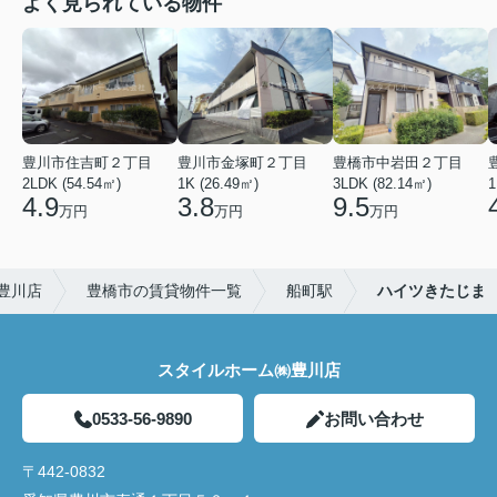
よく見られている物件
豊川市住吉町２丁目
豊川市金塚町２丁目
豊橋市中岩田２丁目
2LDK (54.54㎡)
1K (26.49㎡)
3LDK (82.14㎡)
1
4.9
3.8
9.5
万円
万円
万円
豊川店
豊橋市の賃貸物件一覧
船町駅
ハイツきたじま
スタイルホーム㈱豊川店
0533-56-9890
お問い合わせ
〒442-0832