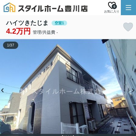
0
お気に入り
ハイツきたじま
空室1
4.2万円
管理/共益費 -
1
/
37