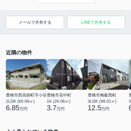
メールで共有する
LINEで共有する
近隣の物件
豊橋市西高師町字小谷
豊橋市花中町
豊橋市梅薮西町
2LDK (60.06㎡)
1K (26.06㎡)
3LDK (98.01㎡)
3
6.85
3.7
12.5
万円
万円
万円