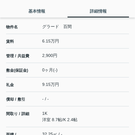
基本情報
詳細情報
グラード 百間
物件名
6.15万円
賃料
2,900円
管理 / 共益費
0ヶ月(-)
敷金(保証金)
9.15万円
礼金
- / -
償却 / 敷引
1K
間取り / 詳細
洋室 8.7帖
/
K 2.4帖
32.25㎡ / -
面積 /