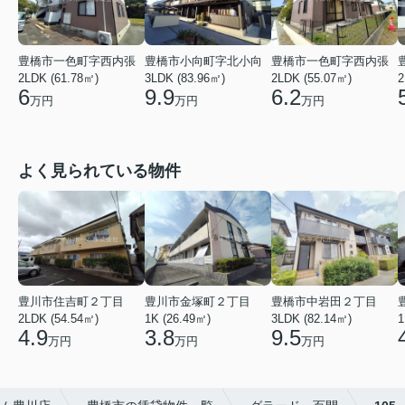
豊橋市一色町字西内張
豊橋市小向町字北小向
豊橋市一色町字西内張
2LDK (61.78㎡)
3LDK (83.96㎡)
2LDK (55.07㎡)
2
6
9.9
6.2
万円
万円
万円
よく見られている物件
豊川市住吉町２丁目
豊川市金塚町２丁目
豊橋市中岩田２丁目
2LDK (54.54㎡)
1K (26.49㎡)
3LDK (82.14㎡)
1
4.9
3.8
9.5
万円
万円
万円