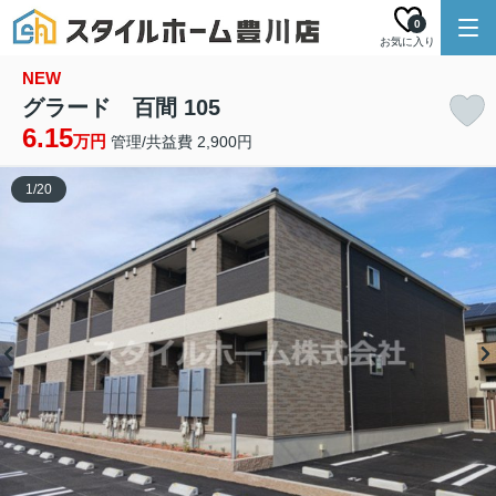
0
お気に入り
NEW
グラード 百間 105
6.15
万円
管理/共益費 2,900円
1
/
20