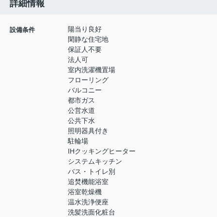
詳細情報
陽当り良好
設備条件
閑静な住宅地
保証人不要
法人可
室内洗濯機置場
フローリング
バルコニー
都市ガス
公営水道
公共下水
照明器具付き
駐輪場
IHクッキングヒーター
システムキッチン
バス・トイレ別
追焚機能浴室
浴室乾燥機
温水洗浄便座
洗髪洗面化粧台