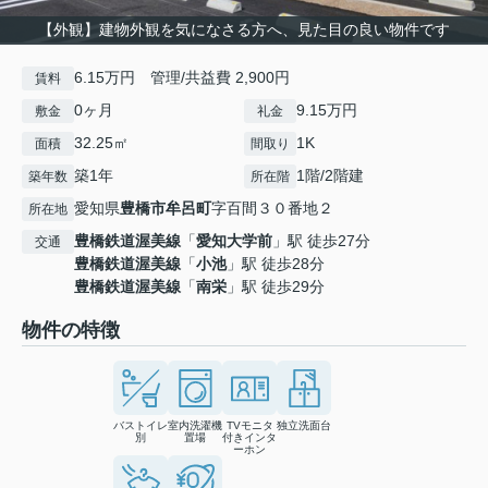
【外観】建物外観を気になさる方へ、見た目の良い物件です
6.15万円 管理/共益費 2,900円
賃料
0ヶ月
9.15万円
敷金
礼金
32.25㎡
1K
面積
間取り
築1年
1階/2階建
築年数
所在階
愛知県
豊橋市
牟呂町
字百間３０番地２
所在地
豊橋鉄道渥美線
「
愛知大学前
」駅 徒歩27分
交通
豊橋鉄道渥美線
「
小池
」駅 徒歩28分
豊橋鉄道渥美線
「
南栄
」駅 徒歩29分
物件の特徴
バストイレ
室内洗濯機
TVモニタ
独立洗面台
別
置場
付きインタ
ーホン