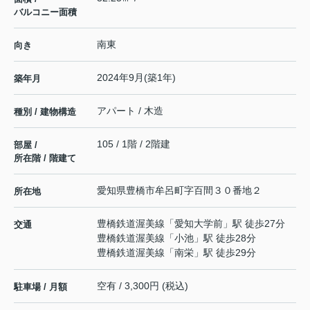
バルコニー面積
南東
向き
2024年9月(築1年)
築年月
アパート / 木造
種別 / 建物構造
105 / 1階 / 2階建
部屋 /
所在階 / 階建て
愛知県
豊橋市
牟呂町
字百間３０番地２
所在地
豊橋鉄道渥美線
「
愛知大学前
」駅 徒歩27分
交通
豊橋鉄道渥美線
「
小池
」駅 徒歩28分
豊橋鉄道渥美線
「
南栄
」駅 徒歩29分
空有 / 3,300円 (税込)
駐車場 / 月額