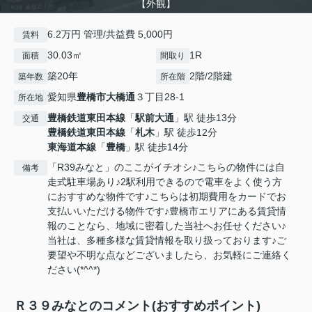
【外観】
6.2万円 管理/共益費 5,000円
賃料
30.03㎡
1R
面積
間取り
築20年
2階/2階建
築年数
所在階
愛知県
豊橋市
大橋通
３丁目28-1
所在地
豊橋鉄道東田本線
「
駅前大通
」駅 徒歩13分
交通
豊橋鉄道東田本線
「
札木
」駅 徒歩12分
東海道本線
「
豊橋
」駅 徒歩14分
「R39みなと」のここがイチオシ♪こちらの物件には自
備考
走式駐車場あり♪2駅利用できるので電車をよく使う方
におすすめな物件です♪こちらは初期費用をカードでお
支払いいただける物件です♪豊橋市エリアにある賃貸情
報のことなら、地域に密着した当社へお任せください♪
当社は、多種多様な賃貸情報を取り扱っております♪ご
要望や不明な点などございましたら、お気軽にご連絡く
ださい(*^^*)
Ｒ３９みなとのコメント(おすすめポイント)