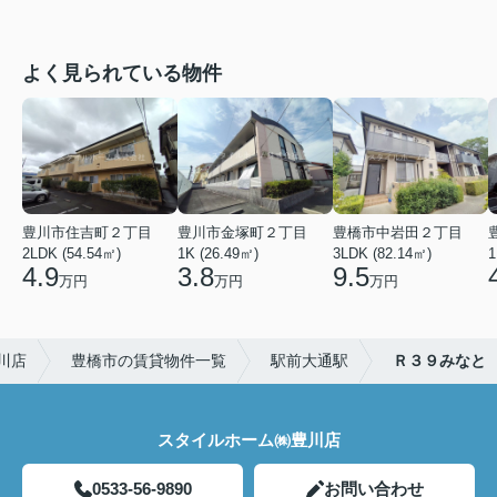
よく見られている物件
豊川市住吉町２丁目
豊川市金塚町２丁目
豊橋市中岩田２丁目
2LDK (54.54㎡)
1K (26.49㎡)
3LDK (82.14㎡)
1
4.9
3.8
9.5
万円
万円
万円
川店
豊橋市の賃貸物件一覧
駅前大通駅
Ｒ３９みなと
スタイルホーム㈱豊川店
0533-56-9890
お問い合わせ