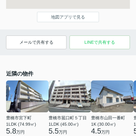
地図アプリで見る
メールで共有する
LINEで共有する
近隣の物件
豊橋市宮下町
豊橋市菰口町５丁目
豊橋市山田一番町
1LDK (74.99㎡)
1LDK (45.00㎡)
1K (30.00㎡)
1
5.8
5.5
4.5
万円
万円
万円