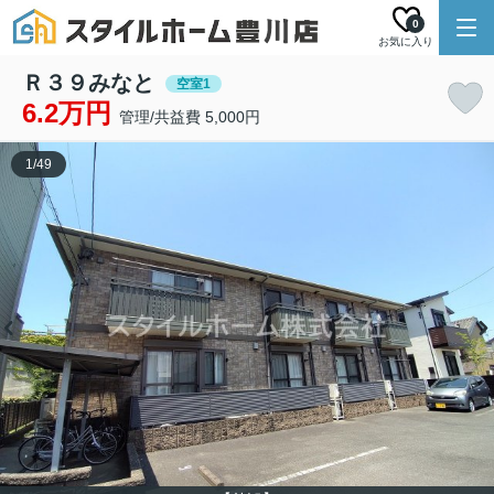
0
お気に入り
Ｒ３９みなと
空室1
6.2万円
管理/共益費 5,000円
1
/
49