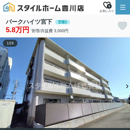
0
お気に入り
パークハイツ宮下
空室2
5.8万円
管理/共益費 3,000円
1
/
29