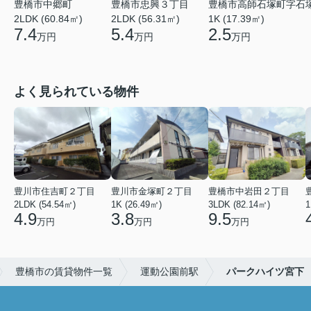
豊橋市中郷町
豊橋市忠興３丁目
豊橋市高師石塚町字石
2LDK (60.84㎡)
2LDK (56.31㎡)
1K (17.39㎡)
7.4
5.4
2.5
万円
万円
万円
よく見られている物件
豊川市住吉町２丁目
豊川市金塚町２丁目
豊橋市中岩田２丁目
2LDK (54.54㎡)
1K (26.49㎡)
3LDK (82.14㎡)
1
4.9
3.8
9.5
万円
万円
万円
豊橋市の賃貸物件一覧
運動公園前駅
パークハイツ宮下