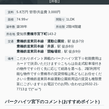
【外観】
5.8万円 管理/共益費 3,000円
賃料
74.99㎡
1LDK
面積
間取り
築38年
2階/4階建
築年数
所在階
愛知県
豊橋市
宮下町
143-2
所在地
豊橋鉄道東田本線
「
運動公園前
」駅 徒歩7分
交通
豊橋鉄道東田本線
「
井原
」駅 徒歩8分
豊橋鉄道東田本線
「
競輪場前
」駅 徒歩9分
こだわりポイント満載のパークハイツ宮下☆初期費用は
備考
カードで決済いただけます☆こちらは自走式駐車場付き
の物件です☆行く先に応じて経路を選べる、2駅利用可
能な物件です☆豊橋市の賃貸情報は私どもにお任せくだ
さい☆豊橋鉄道東田本線運動公園前周辺の賃貸も種類豊
富にございます☆お電話でのお問い合わせは0532-21-
7713まで(*´ω`*)
パークハイツ宮下のコメント(おすすめポイント)