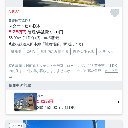
NEW
豊橋市森岡町
スター・ヒル桜木
5.25
万円
管理/共益費3,500円
53.00㎡ (1LDK) /築11年 /3階建
豊橋鉄道東田本線「競輪場前」駅 徒歩40分
駐輪場
CATV
敷地内ごみ置き場
閑静な住宅地
公共下水
室内設備は対面式キッチン・全居室フローリングなど大変充実。1LDK
のお住まいで快適な暮らしをしませんか。ニーズの高い角部...
もっと見
る
募集中の部屋
205
5.25万円
2階 / 53.00㎡ / 1LDK
アパート