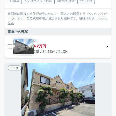
駐輪場
インターネット対応
閑静な住宅地
公共下水
角部屋は隣接する住戸が少ないので、隣人との騒音トラブルのリスクが
下がります。自走式駐車場が併設された物件です。駐輪場付き...
もっと
見る
募集中の部屋
201
4.2万円
2階 / 54.13㎡ / 2LDK
テラス