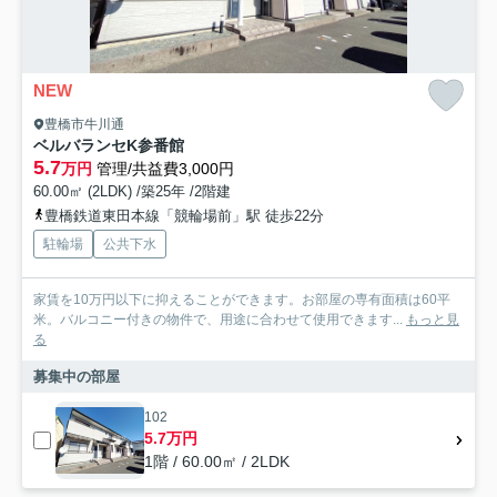
NEW
豊橋市牛川通
ベルバランセK参番館
5.7
万円
管理/共益費3,000円
60.00㎡ (2LDK) /築25年 /2階建
豊橋鉄道東田本線「競輪場前」駅 徒歩22分
駐輪場
公共下水
家賃を10万円以下に抑えることができます。お部屋の専有面積は60平
米。バルコニー付きの物件で、用途に合わせて使用できます...
もっと見
る
募集中の部屋
102
5.7万円
1階 / 60.00㎡ / 2LDK