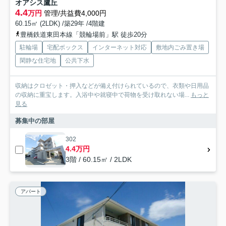
オアシス鷹丘
4.4
万円
管理/共益費4,000円
60.15㎡ (2LDK) /築29年 /4階建
豊橋鉄道東田本線「競輪場前」駅 徒歩20分
駐輪場
宅配ボックス
インターネット対応
敷地内ごみ置き場
閑静な住宅地
公共下水
収納はクロゼット・押入などが備え付けられているので、衣類や日用品
の収納に重宝します。入浴中や就寝中で荷物を受け取れない場...
もっと
見る
募集中の部屋
302
4.4万円
3階 / 60.15㎡ / 2LDK
アパート