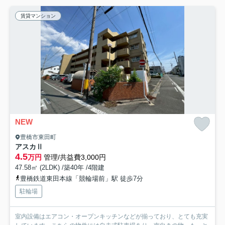
賃貸マンション
NEW
豊橋市東田町
アスカⅡ
4.5
万円
管理/共益費3,000円
47.58㎡ (2LDK) /築40年 /4階建
豊橋鉄道東田本線「競輪場前」駅 徒歩7分
駐輪場
室内設備はエアコン・オープンキッチンなどが揃っており、とても充実