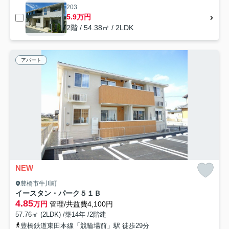
203
5.9万円
2階 / 54.38㎡ / 2LDK
アパート
NEW
豊橋市牛川町
イースタン・パーク５１Ｂ
4.85
万円
管理/共益費4,100円
57.76㎡ (2LDK) /築14年 /2階建
豊橋鉄道東田本線「競輪場前」駅 徒歩29分