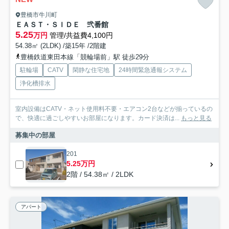
豊橋市牛川町
ＥＡＳＴ・ＳＩＤＥ 弐番館
5.25
万円
管理/共益費4,100円
54.38㎡ (2LDK) /築15年 /2階建
豊橋鉄道東田本線「競輪場前」駅 徒歩29分
駐輪場
CATV
閑静な住宅地
24時間緊急通報システム
浄化槽排水
室内設備はCATV・ネット使用料不要・エアコン2台などが揃っているの
で、快適に過ごしやすいお部屋になります。カード決済は...
もっと見る
募集中の部屋
201
5.25万円
2階 / 54.38㎡ / 2LDK
アパート