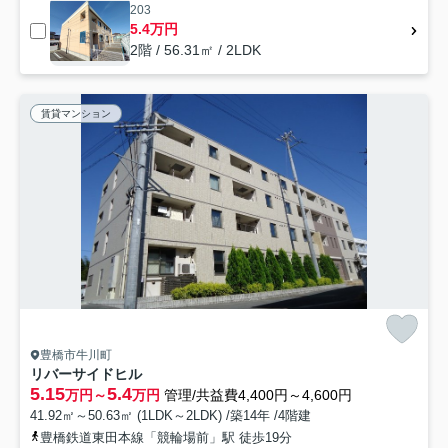
203
5.4万円
2階 / 56.31㎡ / 2LDK
賃貸マンション
豊橋市牛川町
リバーサイドヒル
5.15
5.4
万円～
万円
管理/共益費4,400円～4,600円
41.92㎡～50.63㎡ (1LDK～2LDK) /築14年 /4階建
豊橋鉄道東田本線「競輪場前」駅 徒歩19分