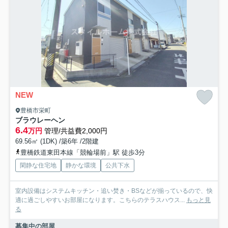
NEW
豊橋市栄町
ブラウレーヘン
6.4
万円
管理/共益費2,000円
69.56㎡ (1DK) /築6年 /2階建
豊橋鉄道東田本線「競輪場前」駅 徒歩3分
閑静な住宅地
静かな環境
公共下水
室内設備はシステムキッチン・追い焚き・BSなどが揃っているので、快
適に過ごしやすいお部屋になります。こちらのテラスハウス...
もっと見
る
募集中の部屋