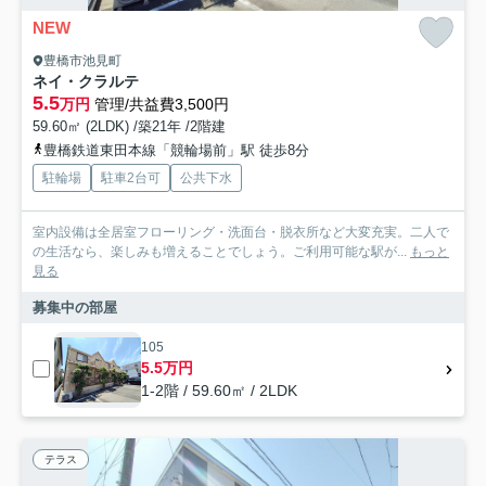
NEW
豊橋市池見町
ネイ・クラルテ
5.5
万円
管理/共益費3,500円
59.60㎡ (2LDK) /築21年 /2階建
豊橋鉄道東田本線「競輪場前」駅 徒歩8分
駐輪場
駐車2台可
公共下水
室内設備は全居室フローリング・洗面台・脱衣所など大変充実。二人で
の生活なら、楽しみも増えることでしょう。ご利用可能な駅が...
もっと
見る
募集中の部屋
105
5.5万円
1-2階 / 59.60㎡ / 2LDK
テラス