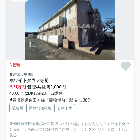
NEW
豊橋市牛川町
ホワイトタウン寺前
3.9
万円
管理/共益費3,000円
40.00㎡ (2DK) /築28年 /2階建
豊橋鉄道東田本線「競輪場前」駅 徒歩38分
駐輪場
閑静な住宅地
公共下水
豊橋鉄道東田本線赤岩口周辺への引っ越しをお考えなら「ホワイトタウ
ン寺前」。幅広い方に好評の全居室フローリングのアパートに...
もっと
見る