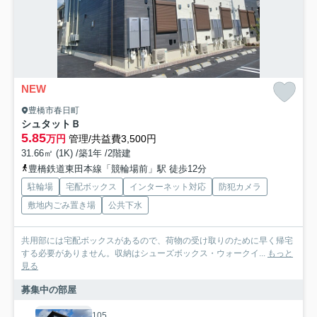
NEW
豊橋市春日町
シュタットＢ
5.85
万円
管理/共益費3,500円
31.66㎡ (1K) /築1年 /2階建
豊橋鉄道東田本線「競輪場前」駅 徒歩12分
駐輪場
宅配ボックス
インターネット対応
防犯カメラ
敷地内ごみ置き場
公共下水
共用部には宅配ボックスがあるので、荷物の受け取りのために早く帰宅
する必要がありません。収納はシューズボックス・ウォークイ...
もっと
見る
募集中の部屋
105