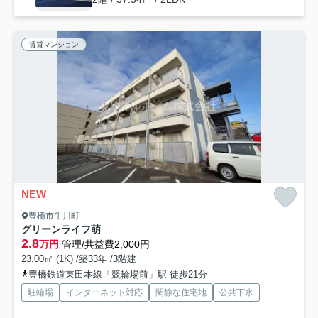
賃貸マンション
NEW
豊橋市牛川町
グリーンライフ萌
2.8
万円
管理/共益費2,000円
23.00㎡ (1K) /築33年 /3階建
豊橋鉄道東田本線「競輪場前」駅 徒歩21分
駐輪場
インターネット対応
閑静な住宅地
公共下水