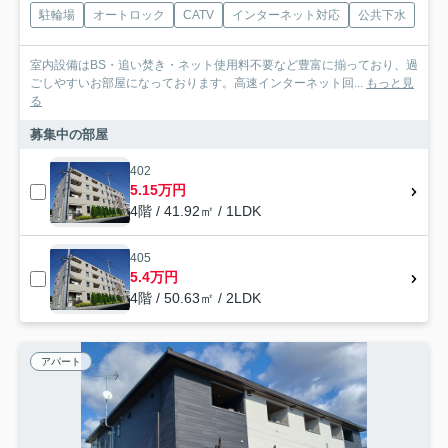
駐輪場
オートロック
CATV
インターネット対応
公共下水
室内設備はBS・追い焚き・ネット使用料不要など豊富に揃っており、過
ごしやすいお部屋になっております。高速インターネット回...
もっと見
る
募集中の部屋
402
5.15万円
4階 / 41.92㎡ / 1LDK
405
5.4万円
4階 / 50.63㎡ / 2LDK
アパート