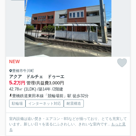
NEW
豊橋市牛川町
アクア ドルチェ ドゥーエ
5.2
万円
管理/共益費3,000円
42.78㎡ (1LDK) /築14年 /2階建
豊橋鉄道東田本線「競輪場前」駅 徒歩32分
駐輪場
インターネット対応
耐震構造
室内設備は追い焚き・エアコン・BSなどが揃っており、とても充実して
います。新しい日々を送るにふさわしい、きれいな室内です...
もっと見
る