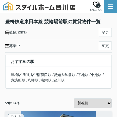
0
お気に入り
豊橋鉄道東田本線 競輪場前駅の賃貸物件一覧
競輪場前駅
変更
募集中
変更
おすすめの駅
豊橋駅
/
船町駅
/
稲荷口駅
/
愛知大学前駅
/
下地駅
/
小池駅
/
諏訪町駅
/
八幡駅
/
南栄駅
/
豊川駅
59
棟
64
件
アパート