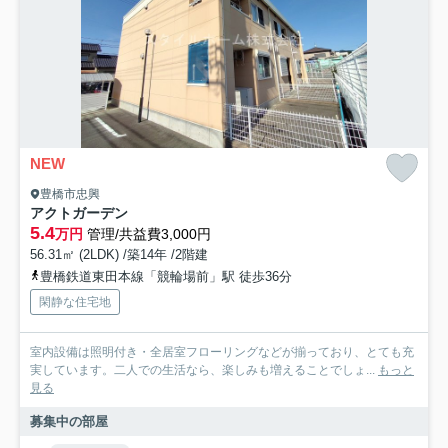
NEW
豊橋市忠興
アクトガーデン
5.4
万円
管理/共益費3,000円
56.31㎡ (2LDK) /築14年 /2階建
豊橋鉄道東田本線「競輪場前」駅 徒歩36分
閑静な住宅地
室内設備は照明付き・全居室フローリングなどが揃っており、とても充
実しています。二人での生活なら、楽しみも増えることでしょ...
もっと
見る
募集中の部屋