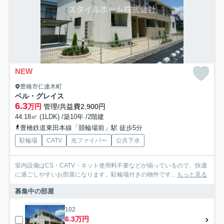
NEW
豊橋市仁連木町
ベル・グレイス
6.3
万円
管理/共益費2,900円
44.18㎡ (1LDK) /築10年 /2階建
豊橋鉄道東田本線「競輪場前」駅 徒歩5分
駐輪場
CATV
光ファイバー
公共下水
室内設備はCS・CATV・ネット使用料不要などが揃っているので、快適
に過ごしやすいお部屋になります。駐輪場付きの物件です...
もっと見る
募集中の部屋
102
6.3万円