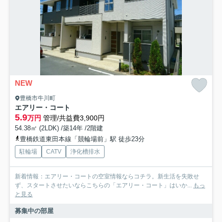
NEW
豊橋市牛川町
エアリー・コート
5.9
万円
管理/共益費3,900円
54.38㎡ (2LDK) /築14年 /2階建
豊橋鉄道東田本線「競輪場前」駅 徒歩23分
駐輪場
CATV
浄化槽排水
新着情報：エアリー・コートの空室情報ならコチラ。新生活を失敗せ
ず、スタートさせたいならこちらの「エアリー・コート」はいか...
もっ
と見る
募集中の部屋