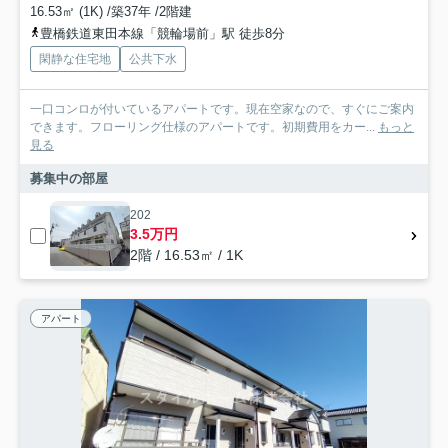
16.53㎡ (1K) /築37年 /2階建
豊橋鉄道東田本線「競輪場前」駅 徒歩8分
閑静な住宅地
公共下水
一口コンロが付いているアパートです。現在空家なので、すぐにご案内
できます。フローリング仕様のアパートです。初期費用をカー...
もっと
見る
募集中の部屋
202
3.5万円
2階 / 16.53㎡ / 1K
アパート