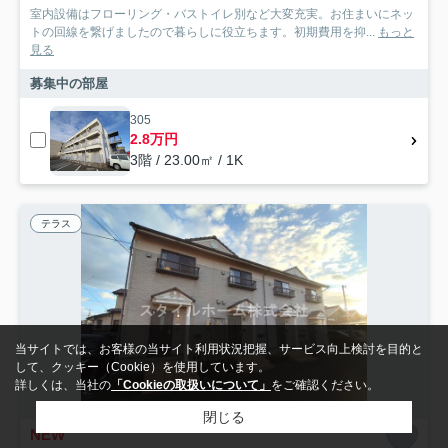
室内設備はフローリング・バストイレ別など大変充実。お住まいにネッ
トの回線を繋げましたので暮らしに役立ちます。初期費用を抑...
もっと
見る
募集中の部屋
305
2.8万円
3階 / 23.00㎡ / 1K
テラス
当サイトでは、お客様の当サイト利用状況把握、サービス向上検討を目的と
して、クッキー（Cookie）を使用しています。
詳しくは、当社の
「Cookieの取扱いについて」
をご確認ください。
閉じる
NEW