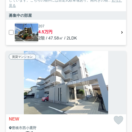
しています。こちらの物件には自走式駐車場あり。南向きの物...
もっと
見る
募集中の部屋
207
4.5万円
2階 / 47.58㎡ / 2LDK
賃貸マンション
NEW
豊橋市西小鷹野