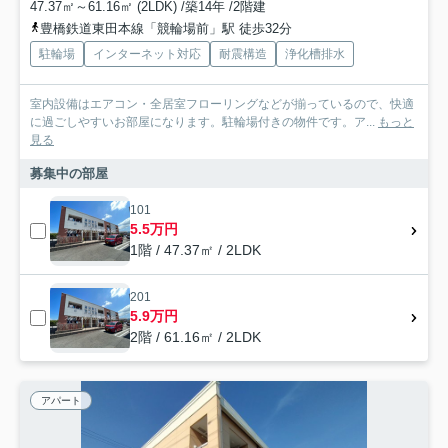
47.37㎡～61.16㎡ (2LDK) /築14年 /2階建
豊橋鉄道東田本線「競輪場前」駅 徒歩32分
駐輪場
インターネット対応
耐震構造
浄化槽排水
室内設備はエアコン・全居室フローリングなどが揃っているので、快適
に過ごしやすいお部屋になります。駐輪場付きの物件です。ア...
もっと
見る
募集中の部屋
101
5.5万円
1階 / 47.37㎡ / 2LDK
201
5.9万円
2階 / 61.16㎡ / 2LDK
アパート