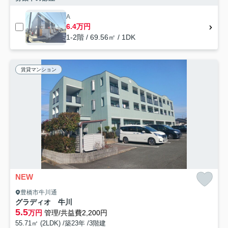
A
6.4万円
1-2階 / 69.56㎡ / 1DK
賃貸マンション
NEW
豊橋市牛川通
グラディオ 牛川
5.5
万円
管理/共益費2,200円
55.71㎡ (2LDK) /築23年 /3階建