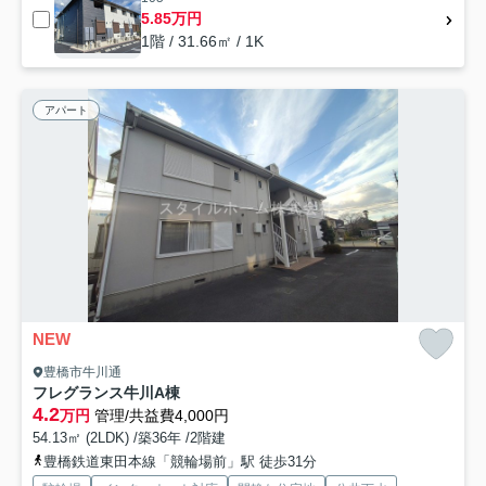
5.85万円
1階 / 31.66㎡ / 1K
アパート
NEW
豊橋市牛川通
フレグランス牛川A棟
4.2
万円
管理/共益費4,000円
54.13㎡ (2LDK) /築36年 /2階建
豊橋鉄道東田本線「競輪場前」駅 徒歩31分