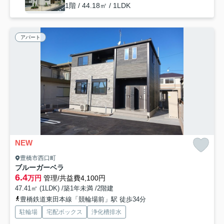
1階 / 44.18㎡ / 1LDK
アパート
NEW
豊橋市西口町
ブルーガーベラ
6.4
万円
管理/共益費4,100円
47.41㎡ (1LDK) /築1年未満 /2階建
豊橋鉄道東田本線「競輪場前」駅 徒歩34分
駐輪場
宅配ボックス
浄化槽排水