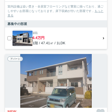
室内設備は追い焚き・全居室フローリングなど豊富に揃っており、過ご
しやすいお部屋になっております。床下収納が付いた部屋です...
もっと
見る
募集中の部屋
101
6.4万円
1階 / 47.41㎡ / 1LDK
アパート
NEW