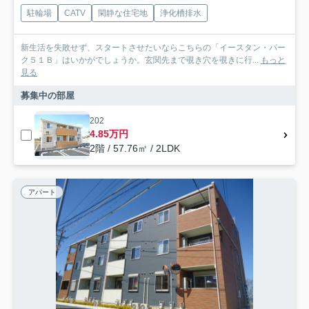
駐輪場
CATV
閑静な住宅地
浄化槽排水
新生活を失敗せず、スタートさせたいならこちらの「イースタン・パー
ク５１Ｂ」はいかがでしょうか。玄関先まで覗き穴を覗きに行...
もっと
見る
募集中の部屋
202
4.85万円
2階 / 57.76㎡ / 2LDK
アパート