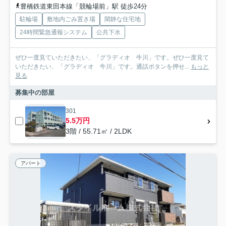
豊橋鉄道東田本線「競輪場前」駅 徒歩24分
駐輪場
敷地内ごみ置き場
閑静な住宅地
24時間緊急通報システム
公共下水
ぜひ一度見ていただきたい、「グラディオ 牛川」です。ぜひ一度見て
いただきたい、「グラディオ 牛川」です。通話ボタンを押せ...
もっと
見る
募集中の部屋
301
5.5万円
3階 / 55.71㎡ / 2LDK
アパート