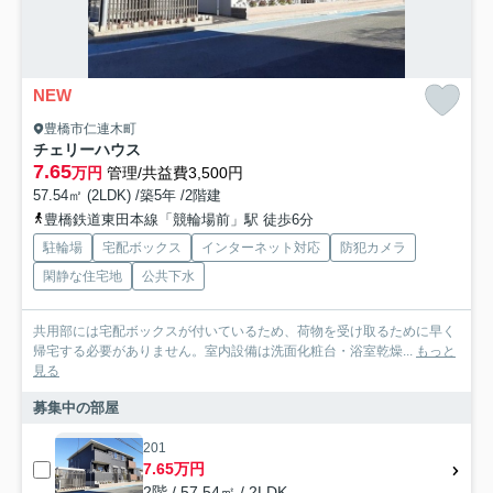
NEW
豊橋市仁連木町
チェリーハウス
7.65
万円
管理/共益費3,500円
57.54㎡ (2LDK) /築5年 /2階建
豊橋鉄道東田本線「競輪場前」駅 徒歩6分
駐輪場
宅配ボックス
インターネット対応
防犯カメラ
閑静な住宅地
公共下水
共用部には宅配ボックスが付いているため、荷物を受け取るために早く
帰宅する必要がありません。室内設備は洗面化粧台・浴室乾燥...
もっと
見る
募集中の部屋
201
7.65万円
2階 / 57.54㎡ / 2LDK