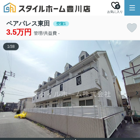
0
お気に入り
ペアパレス東田
空室1
3.5万円
管理/共益費 -
1
/
38