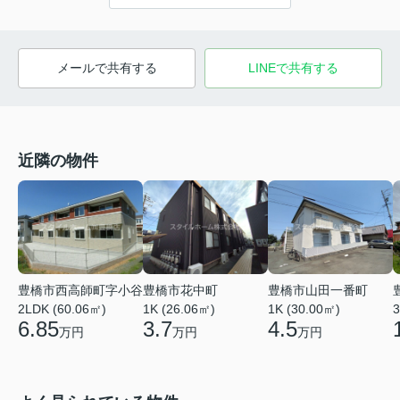
メールで共有する
LINEで共有する
近隣の物件
豊橋市西高師町字小谷
豊橋市花中町
豊橋市山田一番町
2LDK (60.06㎡)
1K (26.06㎡)
1K (30.00㎡)
3
6.85
3.7
4.5
万円
万円
万円