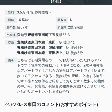
【外観】
3.5万円 管理/共益費 -
賃料
16.53㎡
1K
面積
間取り
築37年
2階/2階建
築年数
所在階
愛知県
豊橋市
東田町
字五反畑68-3
所在地
豊橋鉄道東田本線
「
東田
」駅 徒歩4分
交通
豊橋鉄道東田本線
「
競輪場前
」駅 徒歩8分
豊橋鉄道東田本線
「
東田坂上
」駅 徒歩8分
こちらは初期費用をカードでお支払いいただけるアパー
備考
トです！電車での移動がより便利になる、2駅利用可能
なアパートです！こちらの物件はアパートです！駅まで
歩いてアクセスできる、徒歩4分の距離に立地する物件
です！様々な物件をご紹介しております！数多くの物件
の中から、お客様がお望みの物件をお選びください！私
たちがサポートいたします(#^^#)
ペアパレス東田のコメント(おすすめポイント)