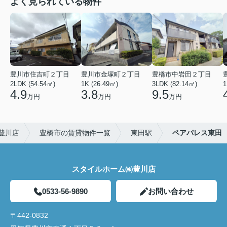
よく見られている物件
豊川市住吉町２丁目
豊川市金塚町２丁目
豊橋市中岩田２丁目
2LDK (54.54㎡)
1K (26.49㎡)
3LDK (82.14㎡)
1
4.9
3.8
9.5
万円
万円
万円
豊川店
豊橋市の賃貸物件一覧
東田駅
ペアパレス東田
スタイルホーム㈱豊川店
0533-56-9890
お問い合わせ
〒442-0832