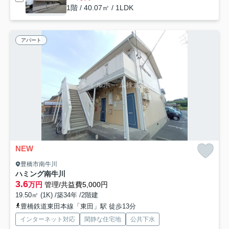
1階 / 40.07㎡ / 1LDK
アパート
NEW
豊橋市南牛川
ハミング南牛川
3.6
万円
管理/共益費5,000円
19.50㎡ (1K) /築34年 /2階建
豊橋鉄道東田本線「東田」駅 徒歩13分
インターネット対応
閑静な住宅地
公共下水