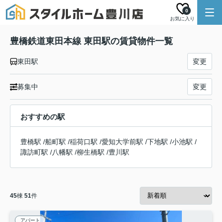
0
お気に入り
豊橋鉄道東田本線 東田駅の賃貸物件一覧
東田駅
変更
募集中
変更
おすすめの駅
豊橋駅
/
船町駅
/
稲荷口駅
/
愛知大学前駅
/
下地駅
/
小池駅
/
諏訪町駅
/
八幡駅
/
柳生橋駅
/
豊川駅
45
棟
51
件
アパート