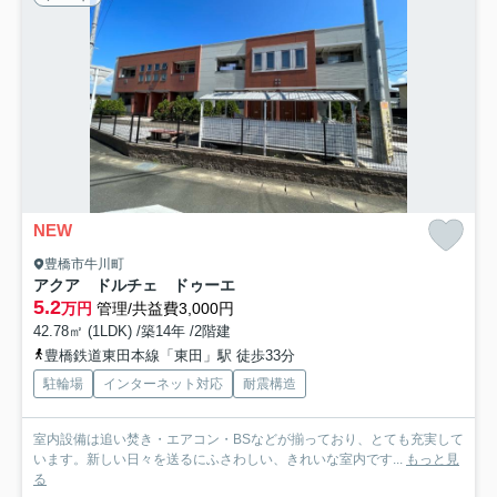
NEW
豊橋市牛川町
アクア ドルチェ ドゥーエ
5.2
万円
管理/共益費3,000円
42.78㎡ (1LDK) /築14年 /2階建
豊橋鉄道東田本線「東田」駅 徒歩33分
駐輪場
インターネット対応
耐震構造
室内設備は追い焚き・エアコン・BSなどが揃っており、とても充実して
います。新しい日々を送るにふさわしい、きれいな室内です...
もっと見
る