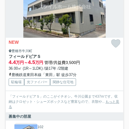
NEW
豊橋市牛川町
フィールドピアＳ
4.4
4.5
万円～
万円
管理/共益費3,500円
36.00㎡ (1R～1LDK) /築17年 /2階建
豊橋鉄道東田本線「東田」駅 徒歩37分
駐輪場
光ファイバー
閑静な住宅地
「フィールドピアＳ」のここがイチオシ。牛川公園まで437mです。収
納はクロゼット・シューズボックスなど豊富なので、衣類や...
もっと見
る
募集中の部屋
102