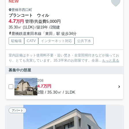
NEW
豊橋市西口町
ブランコート ウィル
4.7
万円
管理/共益費5,000円
35.30㎡ (1LDK) /築19年 /2階建
豊橋鉄道東田本線「東田」駅 徒歩34分
駐輪場
CATV
インターネット対応
公共下水
室内設備はネット使用料不要・追い焚き・全室照明付きなどが揃ってお
り、とても充実しています。35.3平米のお部屋です。全居...
もっと見る
募集中の部屋
208
4.7万円
2階 / 35.30㎡ / 1LDK
アパート