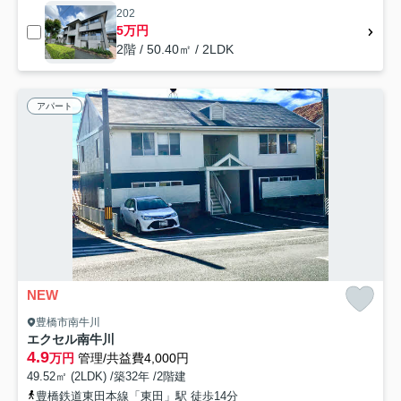
202
5万円
2階 / 50.40㎡ / 2LDK
アパート
NEW
豊橋市南牛川
エクセル南牛川
4.9
万円
管理/共益費4,000円
49.52㎡ (2LDK) /築32年 /2階建
豊橋鉄道東田本線「東田」駅 徒歩14分