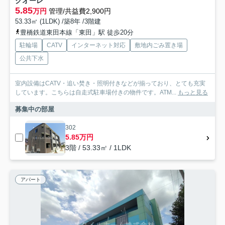
クオーレ
5.85
万円
管理/共益費2,900円
53.33㎡ (1LDK) /築8年 /3階建
豊橋鉄道東田本線「東田」駅 徒歩20分
駐輪場
CATV
インターネット対応
敷地内ごみ置き場
公共下水
室内設備はCATV・追い焚き・照明付きなどが揃っており、とても充実
しています。こちらは自走式駐車場付きの物件です。ATM...
もっと見る
募集中の部屋
302
5.85万円
3階 / 53.33㎡ / 1LDK
アパート