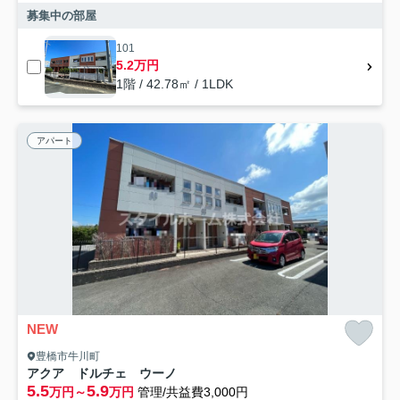
募集中の部屋
101
5.2万円
1階 / 42.78㎡ / 1LDK
アパート
NEW
豊橋市牛川町
アクア ドルチェ ウーノ
5.5
5.9
万円～
万円
管理/共益費3,000円