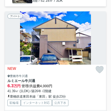
3階 / 52.16㎡ / 3DK
アパート
NEW
豊橋市牛川通
ルミエール牛川通
6.3
万円
管理/共益費4,000円
41.39㎡ (1LDK) /築26年 /2階建
豊橋鉄道東田本線「東田」駅 徒歩23分
駐輪場
インターネット対応
公共下水