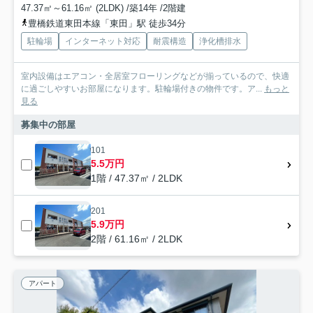
47.37㎡～61.16㎡ (2LDK) /築14年 /2階建
豊橋鉄道東田本線「東田」駅 徒歩34分
駐輪場
インターネット対応
耐震構造
浄化槽排水
室内設備はエアコン・全居室フローリングなどが揃っているので、快適
に過ごしやすいお部屋になります。駐輪場付きの物件です。ア...
もっと
見る
募集中の部屋
101
5.5万円
1階 / 47.37㎡ / 2LDK
201
5.9万円
2階 / 61.16㎡ / 2LDK
アパート