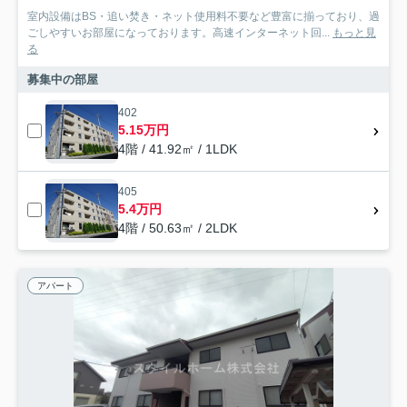
室内設備はBS・追い焚き・ネット使用料不要など豊富に揃っており、過
ごしやすいお部屋になっております。高速インターネット回...
もっと見
る
募集中の部屋
402
5.15万円
4階 / 41.92㎡ / 1LDK
405
5.4万円
4階 / 50.63㎡ / 2LDK
アパート