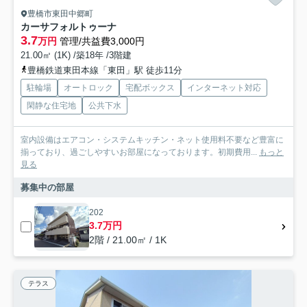
豊橋市東田中郷町
カーサフォルトゥーナ
3.7
万円
管理/共益費3,000円
21.00㎡ (1K) /築18年 /3階建
豊橋鉄道東田本線「東田」駅 徒歩11分
駐輪場
オートロック
宅配ボックス
インターネット対応
閑静な住宅地
公共下水
室内設備はエアコン・システムキッチン・ネット使用料不要など豊富に
揃っており、過ごしやすいお部屋になっております。初期費用...
もっと
見る
募集中の部屋
202
3.7万円
2階 / 21.00㎡ / 1K
テラス