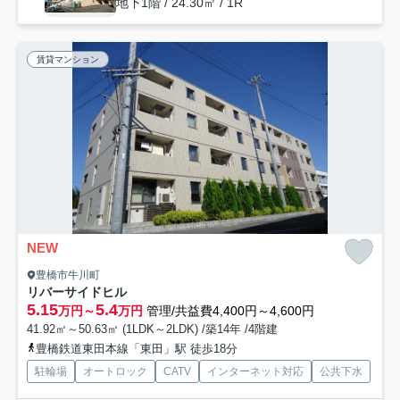
地下1階 / 24.30㎡ / 1R
賃貸マンション
NEW
豊橋市牛川町
リバーサイドヒル
5.15
5.4
万円～
万円
管理/共益費4,400円～4,600円
41.92㎡～50.63㎡ (1LDK～2LDK) /築14年 /4階建
豊橋鉄道東田本線「東田」駅 徒歩18分
駐輪場
オートロック
CATV
インターネット対応
公共下水