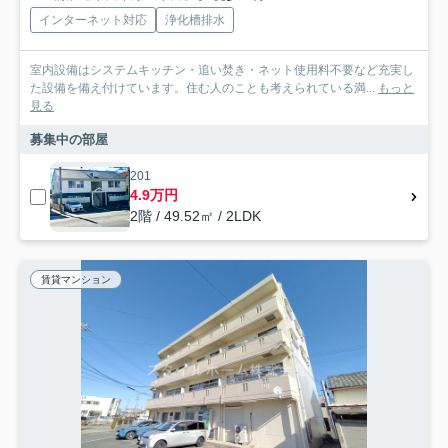
インターネット対応
浄化槽排水
室内設備はシステムキッチン・追い焚き・ネット使用料不要など充実し
た設備を備え付けています。住む人のことも考えられている満...
もっと
見る
募集中の部屋
201
4.9万円
2階 / 49.52㎡ / 2LDK
賃貸マンション