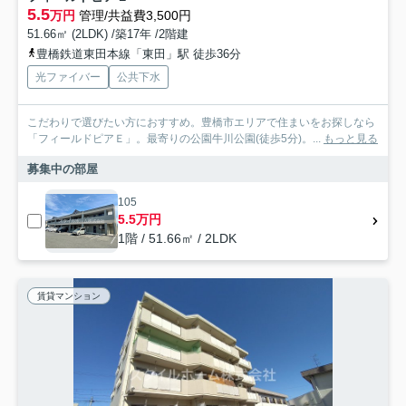
5.5
万円
管理/共益費3,500円
51.66㎡ (2LDK) /築17年 /2階建
豊橋鉄道東田本線「東田」駅 徒歩36分
光ファイバー
公共下水
こだわりで選びたい方におすすめ。豊橋市エリアで住まいをお探しなら
「フィールドピアＥ」。最寄りの公園牛川公園(徒歩5分)。...
もっと見る
募集中の部屋
105
5.5万円
1階 / 51.66㎡ / 2LDK
賃貸マンション