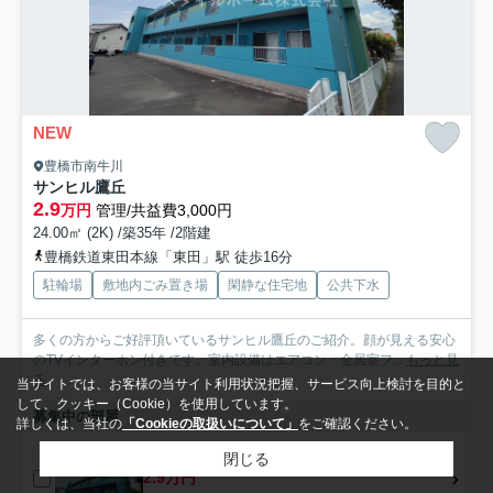
NEW
豊橋市南牛川
サンヒル鷹丘
2.9
万円
管理/共益費3,000円
24.00㎡ (2K) /築35年 /2階建
豊橋鉄道東田本線「東田」駅 徒歩16分
駐輪場
敷地内ごみ置き場
閑静な住宅地
公共下水
多くの方からご好評頂いているサンヒル鷹丘のご紹介。顔が見える安心
のTVインターホン付きです。室内設備はエアコン・全居室フ...
もっと見
る
当サイトでは、お客様の当サイト利用状況把握、サービス向上検討を目的と
して、クッキー（Cookie）を使用しています。
募集中の部屋
詳しくは、当社の
「Cookieの取扱いについて」
をご確認ください。
102
閉じる
2.9万円