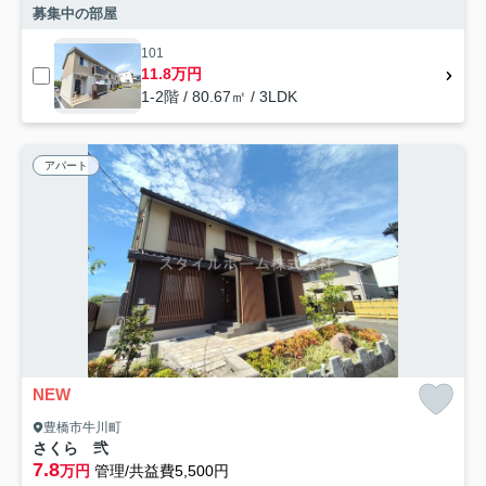
募集中の部屋
101
11.8万円
1-2階 / 80.67㎡ / 3LDK
アパート
NEW
豊橋市牛川町
さくら 弐
7.8
万円
管理/共益費5,500円