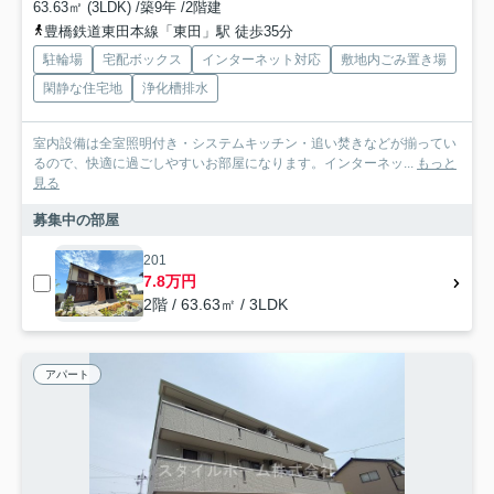
63.63㎡ (3LDK) /築9年 /2階建
豊橋鉄道東田本線「東田」駅 徒歩35分
駐輪場
宅配ボックス
インターネット対応
敷地内ごみ置き場
閑静な住宅地
浄化槽排水
室内設備は全室照明付き・システムキッチン・追い焚きなどが揃ってい
るので、快適に過ごしやすいお部屋になります。インターネッ...
もっと
見る
募集中の部屋
201
7.8万円
2階 / 63.63㎡ / 3LDK
アパート