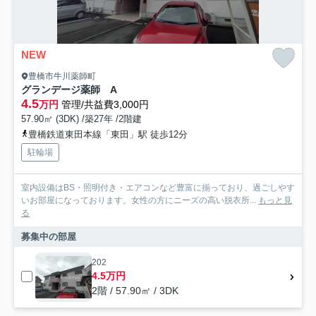
NEW
豊橋市牛川薬師町
グランデージ薬師 A
4.5
万円
管理/共益費3,000円
57.90㎡ (3DK) /築27年 /2階建
豊橋鉄道東田本線「東田」駅 徒歩12分
駐輪場
室内設備はBS・照明付き・エアコンなど豊富に揃っており、過ごしやす
いお部屋になっております。女性の方にニーズの高い脱衣所...
もっと見
る
募集中の部屋
202
4.5万円
2階 / 57.90㎡ / 3DK