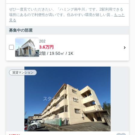
ぜひ一度見ていただきたい、「ハミング南牛川」です。2駅利用できる
場所にあるので利便性が高いです。住みやすい環境が嬉しい賃...
もっと
見る
募集中の部屋
202
3.6万円
2階 / 19.50㎡ / 1K
賃貸マンション