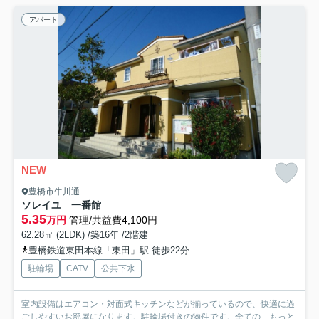
アパート
NEW
豊橋市牛川通
ソレイユ 一番館
5.35
万円
管理/共益費4,100円
62.28㎡ (2LDK) /築16年 /2階建
豊橋鉄道東田本線「東田」駅 徒歩22分
駐輪場
CATV
公共下水
室内設備はエアコン・対面式キッチンなどが揃っているので、快適に過
ごしやすいお部屋になります。駐輪場付きの物件です。全ての...
もっと