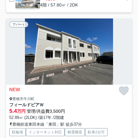
4階 / 57.80㎡ / 2DK
アパート
NEW
豊橋市牛川町
フィールドピアＷ
5.4
万円
管理/共益費3,500円
52.89㎡ (2LDK) /築17年 /2階建
豊橋鉄道東田本線「東田」駅 徒歩37分
駐輪場
インターネット対応
耐震構造
駐車2台可