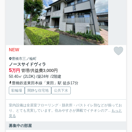
NEW
豊橋市三ノ輪町
ノースサイドヴィラ
5
万円
管理/共益費3,000円
50.40㎡ (2LDK) /築24年 /2階建
豊橋鉄道東田本線「東田」駅 徒歩17分
駐輪場
閑静な住宅地
公共下水
室内設備は全居室フローリング・脱衣所・バストイレ別などが揃ってお
り、とても充実しています。住みやすさが満載でイチオシのア...
もっと
見る
募集中の部屋