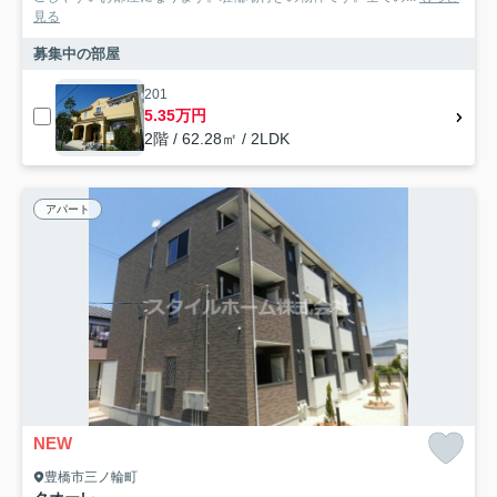
見る
募集中の部屋
201
5.35万円
2階 / 62.28㎡ / 2LDK
アパート
NEW
豊橋市三ノ輪町