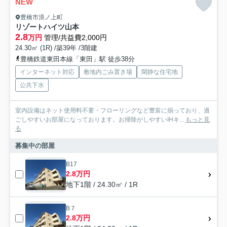
NEW
豊橋市浪ノ上町
リゾートハイツ山本
2.8
万円
管理/共益費2,000円
24.30㎡ (1R) /築39年 /3階建
豊橋鉄道東田本線「東田」駅 徒歩38分
インターネット対応
敷地内ごみ置き場
閑静な住宅地
公共下水
室内設備はネット使用料不要・フローリングなど豊富に揃っており、過
ごしやすいお部屋になっております。お掃除がしやすいIHキ...
もっと見
る
募集中の部屋
B17
2.8万円
地下1階 / 24.30㎡ / 1R
B７
2.8万円