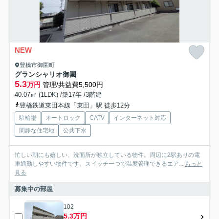
NEW
豊橋市御園町
グランシャリオ御園
5.3
万円
管理/共益費5,500円
40.07㎡ (1LDK) /築17年 /3階建
豊橋鉄道東田本線「東田」駅 徒歩12分
駐輪場
オートロック
CATV
インターネット対応
閑静な住宅地
公共下水
忙しい朝にも嬉しい、洗面所が独立している物件。周辺に2駅ありの電
車通勤しやすい物件です。スイッチ一つで温度管理できるエア...
もっと
見る
募集中の部屋
102
5.3万円