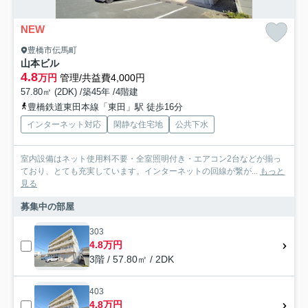
NEW
豊橋市伝馬町
山本ビル
4.8
万円
管理/共益費4,000円
57.80㎡ (2DK) /築45年 /4階建
豊橋鉄道東田本線「東田」駅 徒歩16分
インターネット対応
閑静な住宅地
公共下水
室内設備はネット使用料不要・全室照明付き・エアコン2台などが揃っ
ており、とても充実しています。インターネットの回線が繋が...
もっと
見る
募集中の部屋
303
4.8万円
3階 / 57.80㎡ / 2DK
403
4.8万円