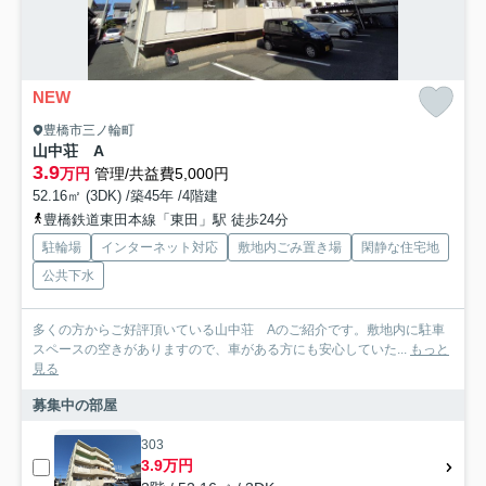
NEW
豊橋市三ノ輪町
山中荘 A
3.9
万円
管理/共益費5,000円
52.16㎡ (3DK) /築45年 /4階建
豊橋鉄道東田本線「東田」駅 徒歩24分
駐輪場
インターネット対応
敷地内ごみ置き場
閑静な住宅地
公共下水
多くの方からご好評頂いている山中荘 Aのご紹介です。敷地内に駐車
スペースの空きがありますので、車がある方にも安心していた...
もっと
見る
募集中の部屋
303
3.9万円