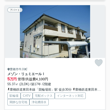
アパート
豊橋市牛川町
メゾン・リュミエールⅠ
5
万円
管理/共益費4,100円
55.37㎡ (2LDK) /築17年 /2階建
豊橋鉄道東田本線「競輪場前」駅 徒歩30分
豊橋鉄道東田本線「東田」駅 徒歩31分
駐輪場
CATV
宅配ボックス
インターネット対応
閑静な住宅地
浄化槽排水