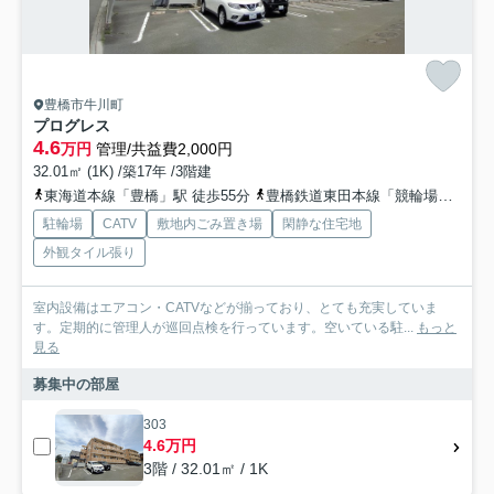
豊橋市牛川町
プログレス
4.6
万円
管理/共益費2,000円
32.01㎡ (1K) /築17年 /3階建
東海道本線「豊橋」駅 徒歩55分
豊橋鉄道東田本線「競輪場前」駅 徒歩24分
駐輪場
CATV
敷地内ごみ置き場
閑静な住宅地
外観タイル張り
室内設備はエアコン・CATVなどが揃っており、とても充実していま
す。定期的に管理人が巡回点検を行っています。空いている駐...
もっと
見る
募集中の部屋
303
4.6万円
3階 / 32.01㎡ / 1K