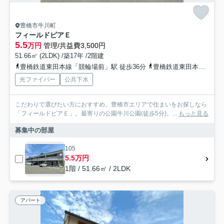
豊橋市牛川町
フィールドピアＥ
5.5
万円
管理/共益費3,500円
51.66㎡ (2LDK) /築17年 /2階建
豊橋鉄道東田本線「競輪場前」駅 徒歩36分
豊橋鉄道東田本線「東田」駅 徒歩36分
光ファイバー
公共下水
こだわりで選びたい方におすすめ。豊橋市エリアで住まいをお探しなら
「フィールドピアＥ」。最寄りの公園牛川公園(徒歩5分)。...
もっと見る
募集中の部屋
105
5.5万円
1階 / 51.66㎡ / 2LDK
アパート