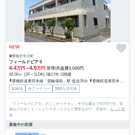
NEW
豊橋市牛川町
フィールドピアＳ
4.4
4.5
万円～
万円
管理/共益費3,500円
36.00㎡ (1R～1LDK) /築17年 /2階建
豊橋鉄道東田本線「競輪場前」駅 徒歩35分
豊橋鉄道東田本線「東田」駅 徒歩37分
駐輪場
光ファイバー
閑静な住宅地
「フィールドピアＳ」のここがイチオシ。牛川公園まで437mです。収
納はクロゼット・シューズボックスなど豊富なので、衣類や...
もっと見
る
募集中の部屋