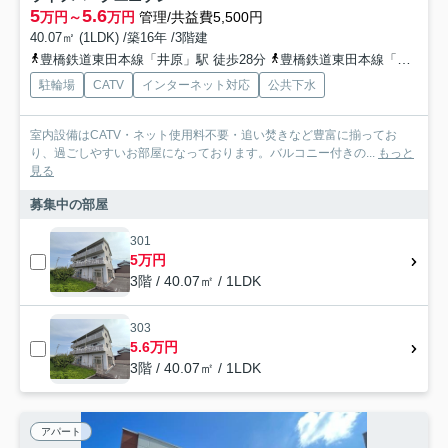
5
5.6
万円～
万円
管理/共益費5,500円
40.07㎡ (1LDK) /築16年 /3階建
豊橋鉄道東田本線「井原」駅 徒歩28分
豊橋鉄道東田本線「東田」駅 徒歩29分
駐輪場
CATV
インターネット対応
公共下水
室内設備はCATV・ネット使用料不要・追い焚きなど豊富に揃ってお
り、過ごしやすいお部屋になっております。バルコニー付きの...
もっと
見る
募集中の部屋
301
5万円
3階 / 40.07㎡ / 1LDK
303
5.6万円
3階 / 40.07㎡ / 1LDK
アパート