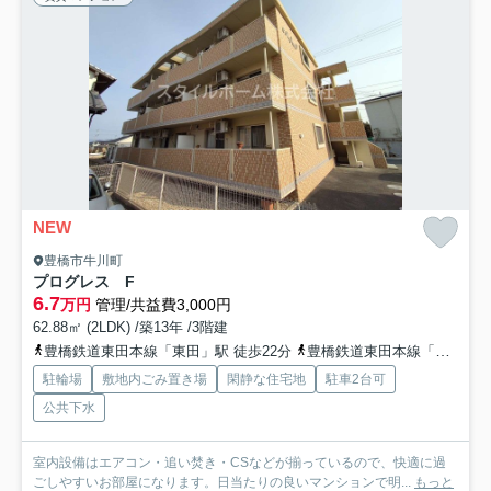
NEW
豊橋市牛川町
プログレス F
6.7
万円
管理/共益費3,000円
62.88㎡ (2LDK) /築13年 /3階建
豊橋鉄道東田本線「東田」駅 徒歩22分
豊橋鉄道東田本線「競輪場前」駅 徒歩24分
駐輪場
敷地内ごみ置き場
閑静な住宅地
駐車2台可
公共下水
室内設備はエアコン・追い焚き・CSなどが揃っているので、快適に過
ごしやすいお部屋になります。日当たりの良いマンションで明...
もっと