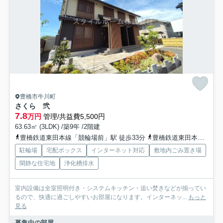
豊橋市牛川町
さくら 弐
7.8
万円
管理/共益費5,500円
63.63㎡ (3LDK) /築9年 /2階建
豊橋鉄道東田本線「競輪場前」駅 徒歩33分
豊橋鉄道東田本線「東田」駅 徒歩35分
駐輪場
宅配ボックス
インターネット対応
敷地内ごみ置き場
閑静な住宅地
浄化槽排水
室内設備は全室照明付き・システムキッチン・追い焚きなどが揃ってい
るので、快適に過ごしやすいお部屋になります。インターネッ...
もっと
見る
募集中の部屋