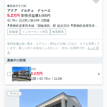
豊橋市牛川町
アクア ドルチェ ドゥーエ
5.2
万円
管理/共益費3,000円
42.78㎡ (1LDK) /築14年 /2階建
豊橋鉄道東田本線「競輪場前」駅 徒歩32分
豊橋鉄道東田本線「東田」駅 徒歩33分
駐輪場
インターネット対応
耐震構造
室内設備は追い焚き・エアコン・BSなどが揃っており、とても充実して
います。新しい日々を送るにふさわしい、きれいな室内です...
もっと見
る
募集中の部屋
101
5.2万円
1階 / 42.78㎡ / 1LDK
アパート