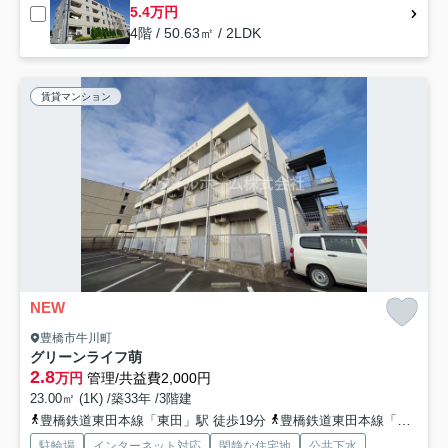
5.4万円
4階 / 50.63㎡ / 2LDK
賃貸マンション
NEW
豊橋市牛川町
グリーンライフ萌
2.8
万円
管理/共益費2,000円
23.00㎡ (1K) /築33年 /3階建
豊橋鉄道東田本線「東田」駅 徒歩19分
豊橋鉄道東田本線「競輪場前」駅 徒歩21分
駐輪場
インターネット対応
閑静な住宅地
公共下水