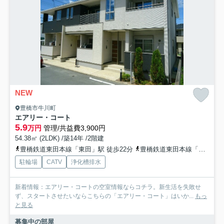
NEW
豊橋市牛川町
エアリー・コート
5.9
万円
管理/共益費3,900円
54.38㎡ (2LDK) /築14年 /2階建
豊橋鉄道東田本線「東田」駅 徒歩22分
豊橋鉄道東田本線「競輪場前」駅 徒歩23分
駐輪場
CATV
浄化槽排水
新着情報：エアリー・コートの空室情報ならコチラ。新生活を失敗せ
ず、スタートさせたいならこちらの「エアリー・コート」はいか...
もっ
と見る
募集中の部屋