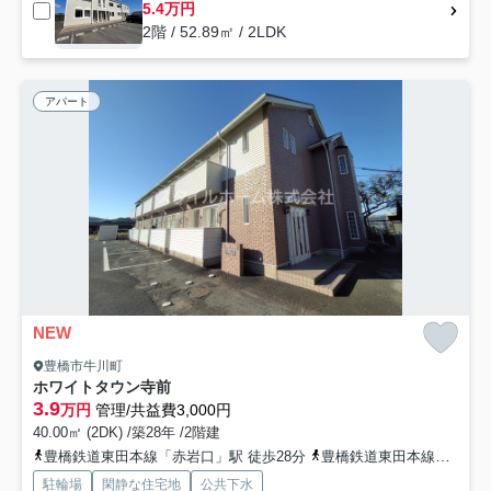
5.4万円
2階 / 52.89㎡ / 2LDK
アパート
NEW
豊橋市牛川町
ホワイトタウン寺前
3.9
万円
管理/共益費3,000円
40.00㎡ (2DK) /築28年 /2階建
豊橋鉄道東田本線「赤岩口」駅 徒歩28分
豊橋鉄道東田本線「井原」駅 徒歩33分車7分 2.3km
駐輪場
閑静な住宅地
公共下水