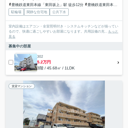
豊橋鉄道東田本線「東田坂上」駅 徒歩12分
豊橋鉄道東田本線「前畑」駅 徒歩12分
駐輪場
閑静な住宅地
公共下水
室内設備はエアコン・全室照明付き・システムキッチンなどが揃ってい
るので、快適に過ごしやすいお部屋になります。共用設備の充...
もっと
見る
募集中の部屋
302
5.2万円
3階 / 45.68㎡ / 1LDK
賃貸マンション