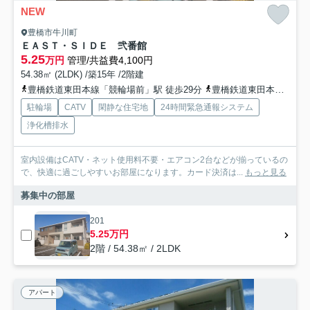
NEW
豊橋市牛川町
ＥＡＳＴ・ＳＩＤＥ 弐番館
5.25
万円
管理/共益費4,100円
54.38㎡ (2LDK) /築15年 /2階建
豊橋鉄道東田本線「競輪場前」駅 徒歩29分
豊橋鉄道東田本線「東田」駅 徒歩31分
駐輪場
CATV
閑静な住宅地
24時間緊急通報システム
浄化槽排水
室内設備はCATV・ネット使用料不要・エアコン2台などが揃っているの
で、快適に過ごしやすいお部屋になります。カード決済は...
もっと見る
募集中の部屋
201
5.25万円
2階 / 54.38㎡ / 2LDK
アパート