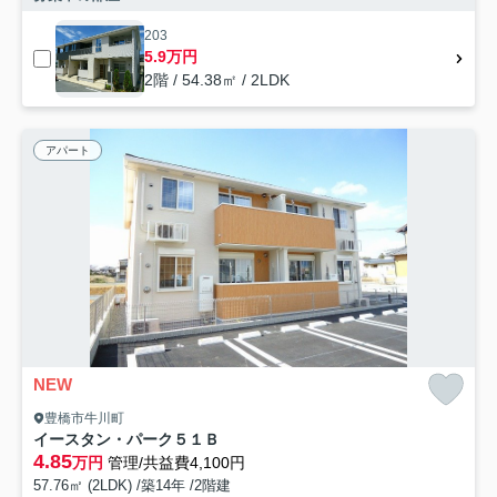
203
5.9万円
2階 / 54.38㎡ / 2LDK
アパート
NEW
豊橋市牛川町
イースタン・パーク５１Ｂ
4.85
万円
管理/共益費4,100円
57.76㎡ (2LDK) /築14年 /2階建