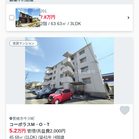
201
7.8万円
2階 / 63.63㎡ / 3LDK
賃貸マンション
豊橋市牛川町
コーポラスM・O・T
5.2
万円
管理/共益費2,000円
45.68㎡ (1LDK) /築41年 /4階建