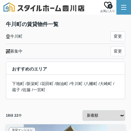
0
お気に入り
牛川町の賃貸物件一覧
牛川町
変更
募集中
変更
おすすめのエリア
下地町
/
新栄町
/
花田町
/
御油町
/
牛川町
/
八幡町
/
大崎町
/
蔵子
/
佐藤
/
一宮町
18
棟
22
件
賃貸マンション