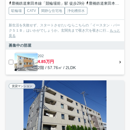
豊橋鉄道東田本線「競輪場前」駅 徒歩29分
豊橋鉄道東田本線「東田」駅 徒歩30分
駐輪場
CATV
閑静な住宅地
浄化槽排水
新生活を失敗せず、スタートさせたいならこちらの「イースタン・パー
ク５１Ｂ」はいかがでしょうか。玄関先まで覗き穴を覗きに行...
もっと
見る
募集中の部屋
202
4.85万円
2階 / 57.76㎡ / 2LDK
賃貸マンション