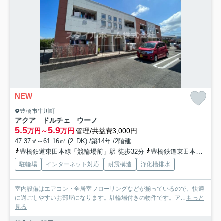
NEW
豊橋市牛川町
アクア ドルチェ ウーノ
5.5
5.9
万円～
万円
管理/共益費3,000円
47.37㎡～61.16㎡ (2LDK) /築14年 /2階建
豊橋鉄道東田本線「競輪場前」駅 徒歩32分
豊橋鉄道東田本線「東田」駅 徒歩34分
駐輪場
インターネット対応
耐震構造
浄化槽排水
室内設備はエアコン・全居室フローリングなどが揃っているので、快適
に過ごしやすいお部屋になります。駐輪場付きの物件です。ア...
もっと
見る