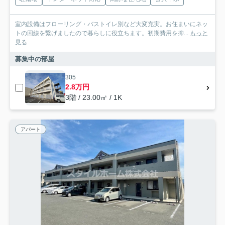
室内設備はフローリング・バストイレ別など大変充実。お住まいにネッ
トの回線を繋げましたので暮らしに役立ちます。初期費用を抑...
もっと
見る
募集中の部屋
305
2.8万円
3階 / 23.00㎡ / 1K
アパート