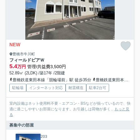
NEW
豊橋市牛川町
フィールドピアＷ
5.4
万円
管理/共益費3,500円
52.89㎡ (2LDK) /築17年 /2階建
豊橋鉄道東田本線「競輪場前」駅 徒歩35分
豊橋鉄道東田本線「東田」駅 徒歩37分
駐輪場
インターネット対応
耐震構造
駐車2台可
室内設備はネット使用料不要・エアコン・BSなどが揃っているので、快
適に過ごしやすいお部屋になります。お引越しは荷物が多く...
もっと見
る
募集中の部屋
203