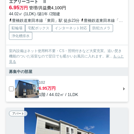
エアリーコート Ⅱ
6.95
万円
管理/共益費4,100円
44.02㎡ (1LDK) /築1年 /2階建
豊橋鉄道東田本線「東田」駅 徒歩23分
豊橋鉄道東田本線「競輪場前」駅 徒歩23分
駐輪場
宅配ボックス
インターネット対応
防犯カメラ
浄化槽排水
室内設備はネット使用料不要・CS・照明付きなど大変充実。追い焚き
機能のついた浴室なので翌日でも暖かいお風呂に入れます。家...
もっと
見る
募集中の部屋
102
6.95万円
1階 / 44.02㎡ / 1LDK
アパート