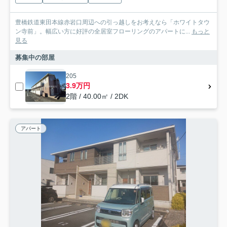
豊橋鉄道東田本線赤岩口周辺への引っ越しをお考えなら「ホワイトタウ
ン寺前」。幅広い方に好評の全居室フローリングのアパートに...
もっと
見る
募集中の部屋
205
3.9万円
2階 / 40.00㎡ / 2DK
アパート