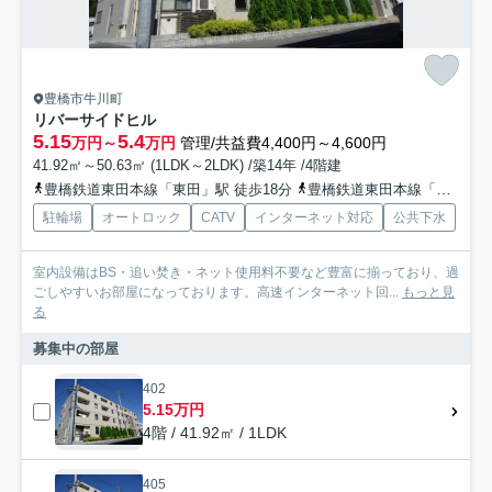
豊橋市牛川町
リバーサイドヒル
5.15
5.4
万円～
万円
管理/共益費4,400円～4,600円
41.92㎡～50.63㎡ (1LDK～2LDK) /築14年 /4階建
豊橋鉄道東田本線「東田」駅 徒歩18分
豊橋鉄道東田本線「競輪場前」駅 徒歩19分
駐輪場
オートロック
CATV
インターネット対応
公共下水
室内設備はBS・追い焚き・ネット使用料不要など豊富に揃っており、過
ごしやすいお部屋になっております。高速インターネット回...
もっと見
る
募集中の部屋
402
5.15万円
4階 / 41.92㎡ / 1LDK
405