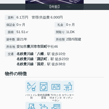
【外観】
6.1万円 管理/共益費 6,000円
賃料
0ヶ月
0ヶ月
保証金
礼金
51.51㎡
1LDK
面積
間取り
築21年
2階/5階建
築年数
所在階
愛知県
豊川市
市田町
中社46
所在地
名鉄豊川線
「
八幡
」駅 徒歩10分
交通
名鉄豊川線
「
諏訪町
」駅 徒歩23分
名鉄豊川線
「
国府
」駅 徒歩38分
物件の特徴
バストイレ
室内洗濯機
TVモニタ
カウンター
別
置場
付きインタ
キッチン
ーホン