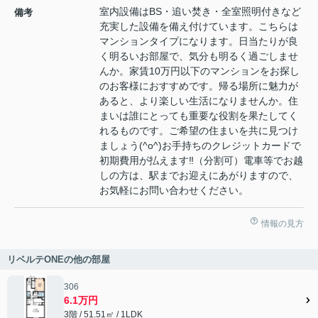
室内設備はBS・追い焚き・全室照明付きなど
備考
充実した設備を備え付けています。こちらは
マンションタイプになります。日当たりが良
く明るいお部屋で、気分も明るく過ごしませ
んか。家賃10万円以下のマンションをお探し
のお客様におすすめです。帰る場所に魅力が
あると、より楽しい生活になりませんか。住
まいは誰にとっても重要な役割を果たしてく
れるものです。ご希望の住まいを共に見つけ
ましょう(^o^)お手持ちのクレジットカードで
初期費用が払えます‼（分割可）電車等でお越
しの方は、駅までお迎えにあがりますので、
お気軽にお問い合わせください。
情報の見方
リベルテONEの他の部屋
306
6.1万円
3階 / 51.51㎡ / 1LDK