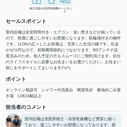
独立洗面台
浴室乾燥機
オートロッ
ク
セールスポイント
室内設備は全室照明付き・エアコン・追い焚きなどが揃っている
ので、快適に過ごしやすいお部屋になります。駐輪場付きの物件
です。1LDKの広々したお部屋は、充実した生活の糧です。礼金
がゼロ円なので、初期費用節約につながります。BSアンテナ設
置済みのため、加入予定の方もスムーズにご契約頂けます。自分
のライフスタイルに必要なお住まいをお選びください。お住まい
探しをサポートしてまいります(^o^)
ポイント
オンライン相談可
シャワー付洗面台
眺望良好
敷地内ごみ置
き場
LDK15帖以上
担当者のコメント
室内設備は洗面所独立・浴室乾燥機など豊富に揃っ
ており、過ごしやすいお部屋になっております。留