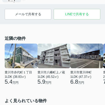
メールで共有する
LINEで共有する
近隣の物件
豊川市赤代町１丁目
豊川市八幡町上ノ蔵
豊川市豊川仲町
1LDK (38.83㎡)
1LDK (45.52㎡)
1LDK (47.37㎡)
2
5.4
5.9
6.8
万円
万円
万円
よく見られている物件