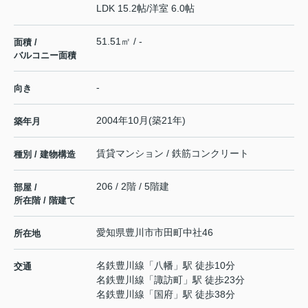
LDK 15.2帖
/
洋室 6.0帖
51.51㎡ / -
面積 /
バルコニー面積
-
向き
2004年10月(築21年)
築年月
賃貸マンション / 鉄筋コンクリート
種別 / 建物構造
206 / 2階 / 5階建
部屋 /
所在階 / 階建て
愛知県
豊川市
市田町
中社46
所在地
名鉄豊川線
「
八幡
」駅 徒歩10分
交通
名鉄豊川線
「
諏訪町
」駅 徒歩23分
名鉄豊川線
「
国府
」駅 徒歩38分