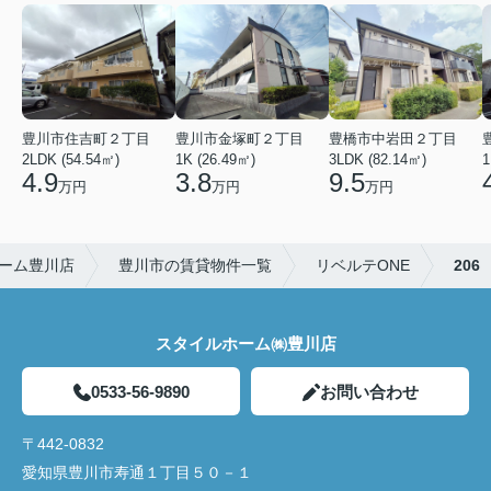
豊川市住吉町２丁目
豊川市金塚町２丁目
豊橋市中岩田２丁目
2LDK (54.54㎡)
1K (26.49㎡)
3LDK (82.14㎡)
1
4.9
3.8
9.5
万円
万円
万円
ーム豊川店
豊川市の賃貸物件一覧
リベルテONE
206
スタイルホーム㈱豊川店
0533-56-9890
お問い合わせ
〒442-0832
愛知県豊川市寿通１丁目５０－１