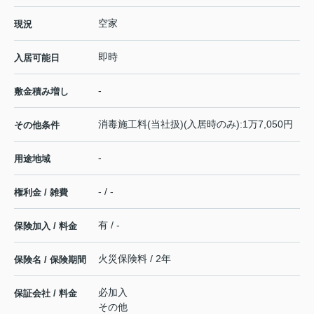
空家
現況
即時
入居可能日
-
敷金積み増し
消毒施工料(当社扱)(入居時のみ):1万7,050円
その他条件
-
用途地域
- / -
権利金 / 雑費
有 / -
保険加入 / 料金
火災保険料 / 2年
保険名 / 保険期間
必加入
保証会社 / 料金
その他