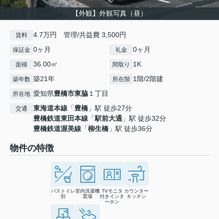
【外観】外観写真（昼）
4.7万円 管理/共益費 3,500円
賃料
0ヶ月
0ヶ月
保証金
礼金
36.00㎡
1K
面積
間取り
築21年
1階/2階建
築年数
所在階
愛知県
豊橋市
東脇
１丁目
所在地
東海道本線
「
豊橋
」駅 徒歩27分
交通
豊橋鉄道東田本線
「
駅前大通
」駅 徒歩32分
豊橋鉄道渥美線
「
柳生橋
」駅 徒歩36分
物件の特徴
バストイレ
室内洗濯機
TVモニタ
カウンター
別
置場
付きインタ
キッチン
ーホン