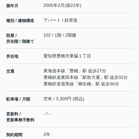
2005年2月(築21年)
築年月
アパート / 鉄骨造
種別 / 建物構造
102 / 1階 / 2階建
部屋 /
所在階 / 階建て
愛知県
豊橋市
東脇
１丁目
所在地
東海道本線
「
豊橋
」駅 徒歩27分
交通
豊橋鉄道東田本線
「
駅前大通
」駅 徒歩32分
豊橋鉄道渥美線
「
柳生橋
」駅 徒歩36分
空有 / 3,300円 (税込)
駐車場 / 月額
- / -
更新料 /
更新事務手数料
2年
契約期間