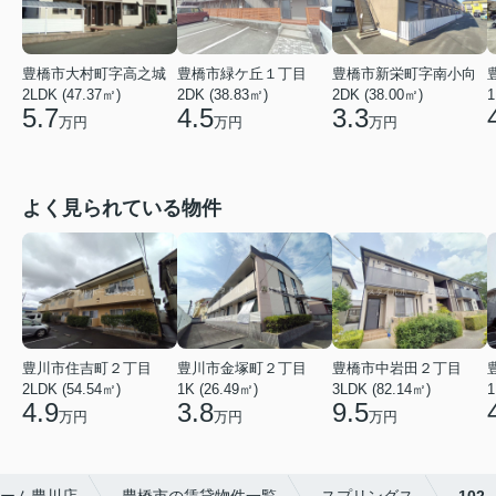
豊橋市大村町字高之城
豊橋市緑ケ丘１丁目
豊橋市新栄町字南小向
2LDK (47.37㎡)
2DK (38.83㎡)
2DK (38.00㎡)
1
5.7
4.5
3.3
万円
万円
万円
よく見られている物件
豊川市住吉町２丁目
豊川市金塚町２丁目
豊橋市中岩田２丁目
2LDK (54.54㎡)
1K (26.49㎡)
3LDK (82.14㎡)
1
4.9
3.8
9.5
万円
万円
万円