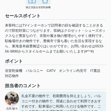
独立洗面台
浴室乾燥機
セールスポイント
来客時にはTVインターホンで訪問者の顔を確認することがきる
ので防犯対策につながります。収納はクロゼット・シューズボッ
クスなど豊富なので、衣類や履き物の整理がしやすく便利です。
駐輪場付きの物件です。豊橋市で落ち着いた生活を実現するな
ら、東海道本線豊橋辺りはいかがですか。お問い合わせは0533-
56-9890からスタイルホームまでお願いいたします(#^^#)
ポイント
浴室乾燥機
バルコニー
CATV
オンライン内見可
IT重説
対応物件
担当者のコメント
礼金不要の物件で、初期費用を抑えましょう。バル
コニー付きの物件で、用途に合わせて利用できおす
すめです。駐車場がご利用いただける物件です。こ
石田 駿斗