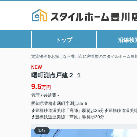
トップ
沿線検
賃貸物件をお探しなら豊川市に密着型のスタイルホーム豊
NEW
曙町測点戸建２ １
9.5
万円
管理 / 共益費 -
愛知県
豊橋市
曙町
字測点85-6
豊橋鉄道渥美線「高師」駅徒歩25分
豊橋鉄道渥美線
豊橋鉄道渥美線「芦原」駅徒歩30分
1
/
48