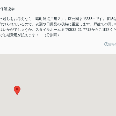
業保証協会
っ越しをお考えなら「曙町測点戸建２」。曙公園まで238mです。収納
付けられているので、衣類や日用品の収納に重宝します。戸建ての買い
いかがでしょうか。スタイルホームまで0532-21-7713からご連絡く
で初期費用が払えます！！（分割可）
情報