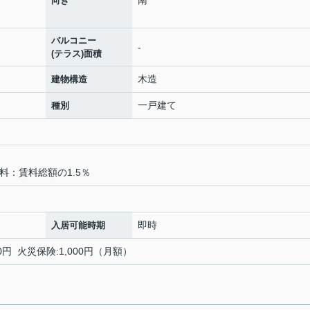
南
向き
バルコニー
-
(テラス)面積
木造
建物構造
一戸建て
種別
料：賃料総額の1.5％
即時
入居可能時期
0円 火災保険:1,000円（月額）