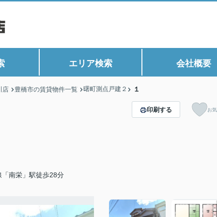
索
エリア検索
会社概要
曙町測点戸建２
１
川店
豊橋市の賃貸物件一覧
印刷する
お気
「南栄」駅徒歩28分