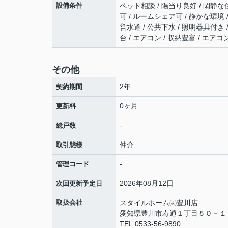
設備条件
ペット相談 / 陽当り良好 / 閑静な住
可 / ルームシェア可 / 静かな環境 
営水道 / 公共下水 / 照明器具付き
台 / エアコン / 収納豊富 / エア
その他
2年
契約期間
0ヶ月
更新料
-
総戸数
仲介
取引態様
-
管理コード
2026年08月12日
次回更新予定日
取扱会社
スタイルホーム㈱豊川店
愛知県豊川市寿通１丁目５０－
TEL:0533-56-9890