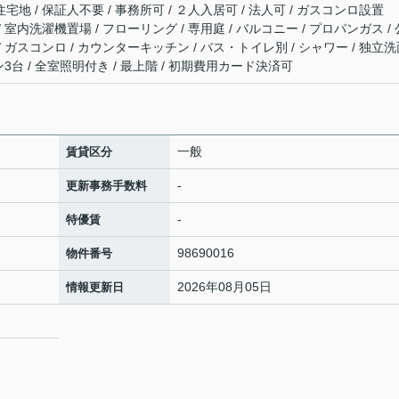
宅地 / 保証人不要 / 事務所可 / ２人入居可 / 法人可 / ガスコンロ設置
/ 室内洗濯機置場 / フローリング / 専用庭 / バルコニー / プロパンガス / 
 / ガスコンロ / カウンターキッチン / バス・トイレ別 / シャワー / 独立
コン3台 / 全室照明付き / 最上階 / 初期費用カード決済可
一般
賃貸区分
-
更新事務手数料
-
特優賃
98690016
物件番号
2026年08月05日
情報更新日
１