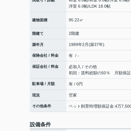
和室 6.0帖
/
和室 6.0帖
/
洋室 6.0帖
/
間取り / 詳細
洋室 6.0帖
/
LDK 18.0帖
95.22㎡
建物面積
2階建
階建て
1989年2月(築37年)
築年月
保険会社 / 料金
有 / -
保証会社 / 料金
必加入 / その他
初回：賃料総額の50％ 月額保証
駐車場 / 月額
有 / 0円
空家
現況
その他条件
ペット飼育時増額保証金:4万7,50
設備条件