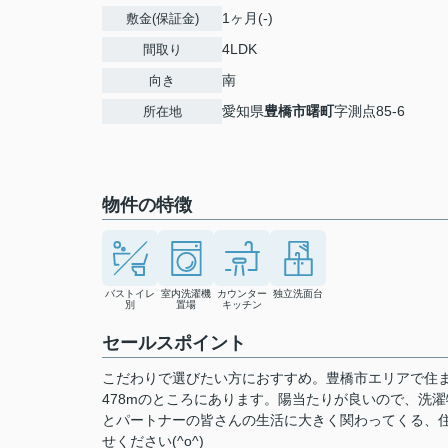
1ヶ月(-)
敷金(保証金)
4LDK
間取り
南
向き
愛知県
豊橋市
曙町
字測点85-6
所在地
物件の特徴
バストイレ
室内洗濯機
カウンター
独立洗面台
別
置場
キッチン
セールスポイント
こだわりで選びたい方におすすめ。豊橋市エリアで住ま
478mのところにあります。陽当たりが良いので、洗
とパートナーの皆さんの生活に大きく関わってくる、
せください(^o^)