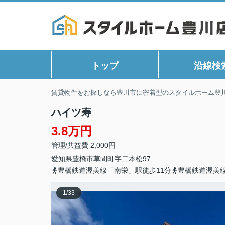
トップ
沿線検
賃貸物件をお探しなら豊川市に密着型のスタイルホーム豊
ハイツ寿
3.8万円
管理/共益費 2,000円
愛知県
豊橋市
草間町
字二本松97
豊橋鉄道渥美線「南栄」駅徒歩11分
豊橋鉄道渥美線
1
/
33