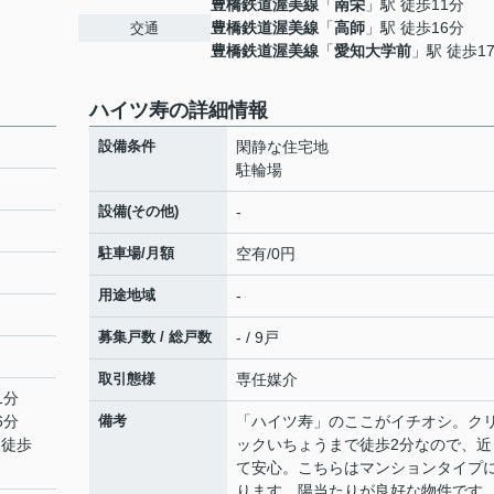
豊橋鉄道渥美線
「
南栄
」駅 徒歩11分
豊橋鉄道渥美線
「
高師
」駅 徒歩16分
交通
豊橋鉄道渥美線
「
愛知大学前
」駅 徒歩1
ハイツ寿の詳細情報
設備条件
閑静な住宅地
駐輪場
設備(その他)
-
駐車場/月額
空有/0円
用途地域
-
募集戸数 / 総戸数
- / 9戸
取引態様
専任媒介
1分
6分
備考
「ハイツ寿」のここがイチオシ。ク
 徒歩
ックいちょうまで徒歩2分なので、近
て安心。こちらはマンションタイプ
ります。陽当たりが良好な物件です