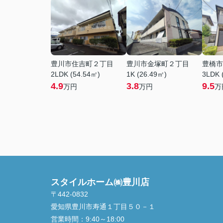
豊川市住吉町２丁目
豊川市金塚町２丁目
豊橋市
2LDK (54.54㎡)
1K (26.49㎡)
3LDK 
4.9
3.8
9.5
万円
万円
万
スタイルホーム㈱豊川店
〒442-0832
愛知県豊川市寿通１丁目５０－１
営業時間：
9:40～18:00