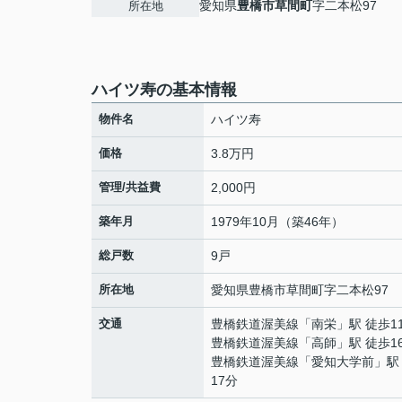
愛知県
豊橋市
草間町
字二本松97
所在地
ハイツ寿の基本情報
物件名
ハイツ寿
価格
3.8万円
管理/共益費
2,000円
築年月
1979年10月（築46年）
総戸数
9戸
所在地
愛知県
豊橋市
草間町
字二本松97
交通
豊橋鉄道渥美線
「
南栄
」駅 徒歩1
豊橋鉄道渥美線
「
高師
」駅 徒歩1
豊橋鉄道渥美線
「
愛知大学前
」駅
17分