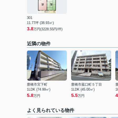
301
11.77坪 (38.93㎡)
3.8
万円(3228.55円/坪)
近隣の物件
豊橋市宮下町
豊橋市菰口町５丁目
1LDK (74.99㎡)
1LDK (45.00㎡)
1
5.8
5.5
4
万円
万円
よく見られている物件