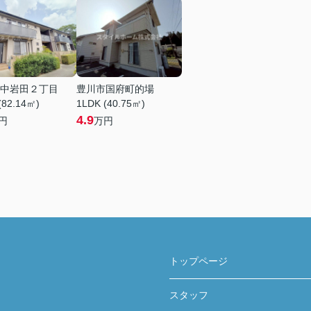
中岩田２丁目
豊川市国府町的場
(82.14㎡)
1LDK (40.75㎡)
4.9
円
万円
トップページ
スタッフ