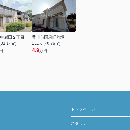
中岩田２丁目
豊川市国府町的場
(82.14㎡)
1LDK (40.75㎡)
4.9
円
万円
トップページ
スタッフ