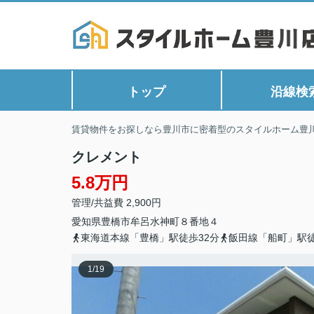
トップ
沿線検
賃貸物件をお探しなら豊川市に密着型のスタイルホーム豊
クレメント
5.8万円
管理/共益費 2,900円
愛知県
豊橋市
牟呂水神町
８番地４
東海道本線「豊橋」駅徒歩32分
飯田線「船町」駅徒
1
/
19