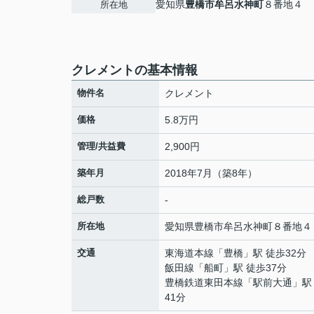
愛知県
豊橋市
牟呂水神町
８番地４
所在地
クレメントの基本情報
物件名
クレメント
価格
5.8万円
管理/共益費
2,900円
築年月
2018年7月（築8年）
総戸数
-
所在地
愛知県
豊橋市
牟呂水神町
８番地４
交通
東海道本線
「
豊橋
」駅 徒歩32分
飯田線
「
船町
」駅 徒歩37分
豊橋鉄道東田本線
「
駅前大通
」駅
41分