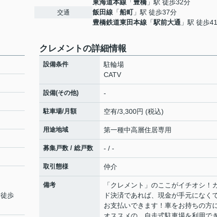
東海道本線
「
豊橋
」駅 徒歩32分
飯田線
「
船町
」駅 徒歩37分
交通
豊橋鉄道東田本線
「
駅前大通
」駅 徒歩4
クレメントの詳細情報
設備条件
駐輪場
CATV
設備(その他)
-
駐車場/月額
空有/3,300円 (税込)
用途地域
第一種中高層住居専用
募集戸数 / 総戸数
- / -
取引態様
仲介
備考
「クレメント」のここがイチオシ！
 徒歩
ド決済であれば、現金が手元になく
お支払いできます！車をお持ちの方
オススメの、自走式駐車場を利用で