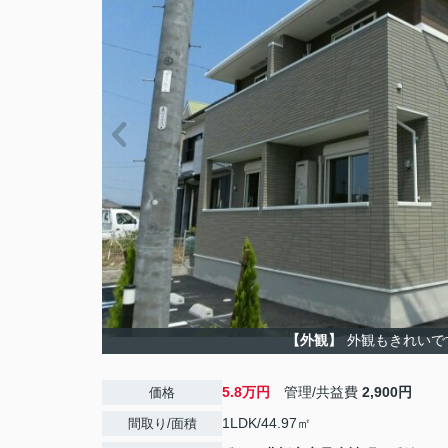
【外観】
外観もきれいで
5.8万円
管理/共益費
2,900円
価格
1LDK/44.97㎡
間取り/面積