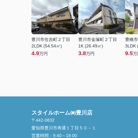
豊川市住吉町２丁目
豊川市金塚町２丁目
豊橋市
2LDK (54.54㎡)
1K (26.49㎡)
3LDK 
4.9
3.8
9.5
万円
万円
万
スタイルホーム㈱豊川店
〒442-0832
愛知県豊川市寿通１丁目５０－１
営業時間：
9:40～18:00