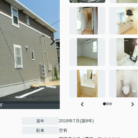
す
2018年7月(築8年)
築年
空有
駐車