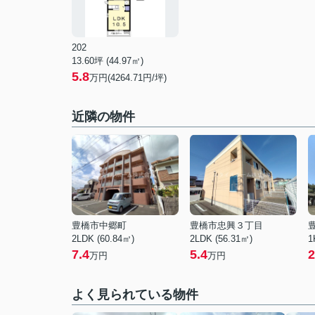
202
13.60坪 (44.97㎡)
5.8
万円(4264.71円/坪)
近隣の物件
豊橋市中郷町
豊橋市忠興３丁目
2LDK (60.84㎡)
2LDK (56.31㎡)
1
7.4
5.4
2
万円
万円
よく見られている物件