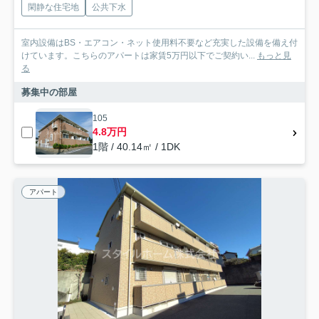
閑静な住宅地
公共下水
室内設備はBS・エアコン・ネット使用料不要など充実した設備を備え付
けています。こちらのアパートは家賃5万円以下でご契約い...
もっと見
る
募集中の部屋
105
4.8万円
1階 / 40.14㎡ / 1DK
アパート