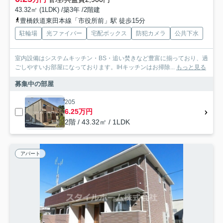
43.32㎡ (1LDK) /築3年 /2階建
豊橋鉄道東田本線「市役所前」駅 徒歩15分
駐輪場
光ファイバー
宅配ボックス
防犯カメラ
公共下水
室内設備はシステムキッチン・BS・追い焚きなど豊富に揃っており、過
ごしやすいお部屋になっております。IHキッチンはお掃除...
もっと見る
募集中の部屋
205
6.25万円
2階 / 43.32㎡ / 1LDK
アパート