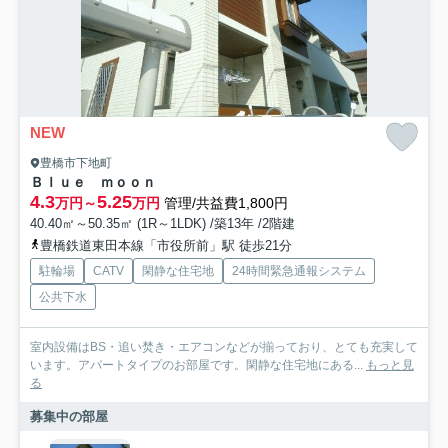
NEW
豊橋市下地町
Ｂｌｕｅ ｍｏｏｎ
4.3
5.25
万円～
万円
管理/共益費1,800円
40.40㎡～50.35㎡ (1R～1LDK) /築13年 /2階建
豊橋鉄道東田本線「市役所前」駅 徒歩21分
駐輪場
CATV
閑静な住宅地
24時間緊急通報システム
公共下水
室内設備はBS・追い焚き・エアコンなどが揃っており、とても充実して
います。アパートタイプのお部屋です。閑静な住宅地にある...
もっと見
る
募集中の部屋