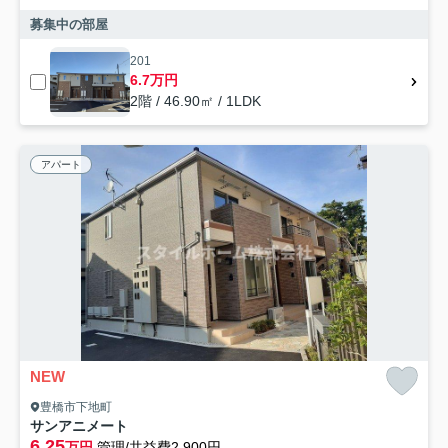
募集中の部屋
201
6.7万円
2階 / 46.90㎡ / 1LDK
アパート
NEW
豊橋市下地町
サンアニメート
6.25
万円
管理/共益費2,900円