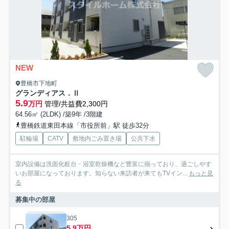
NEW
豊橋市下地町
グランディアス．Ⅱ
5.9
万円
管理/共益費2,300円
64.56㎡ (2LDK) /築9年 /3階建
豊橋鉄道東田本線「市役所前」駅 徒歩32分
駐輪場
CATV
敷地内ごみ置き場
公共下水
室内設備は洗面化粧台・浴室乾燥機など豊富に揃っており、過ごしやす
いお部屋になっております。知らない来訪者が来てもTVイン...
もっと見
る
募集中の部屋
305
5.9万円