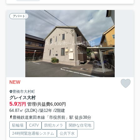
アパート
NEW
豊橋市大村町
グレイス大村
5.9
万円
管理/共益費6,000円
64.87㎡ (2LDK) /築12年 /2階建
豊橋鉄道東田本線「市役所前」駅 徒歩38分
駐輪場
CATV
防犯カメラ
閑静な住宅地
24時間緊急通報システム
公共下水