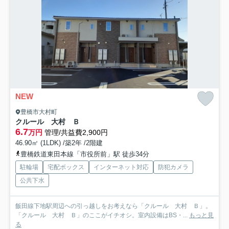
NEW
豊橋市大村町
クルール 大村 Ｂ
6.7
万円
管理/共益費2,900円
46.90㎡ (1LDK) /築2年 /2階建
豊橋鉄道東田本線「市役所前」駅 徒歩34分
駐輪場
宅配ボックス
インターネット対応
防犯カメラ
公共下水
飯田線下地駅周辺への引っ越しをお考えなら「クルール 大村 Ｂ」。
「クルール 大村 Ｂ」のここがイチオシ。室内設備はBS・...
もっと見
る