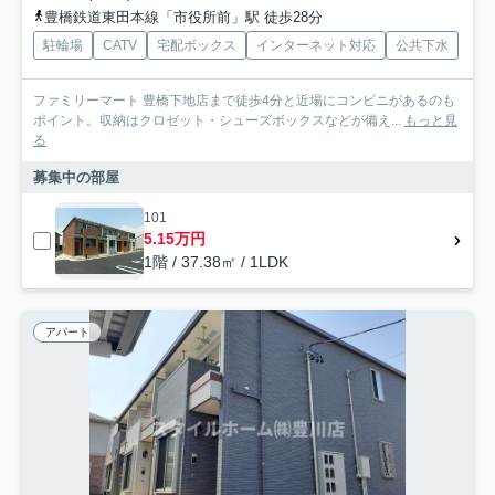
豊橋鉄道東田本線「市役所前」駅 徒歩28分
駐輪場
CATV
宅配ボックス
インターネット対応
公共下水
ファミリーマート 豊橋下地店まで徒歩4分と近場にコンビニがあるのも
ポイント。収納はクロゼット・シューズボックスなどが備え...
もっと見
る
募集中の部屋
101
5.15万円
1階 / 37.38㎡ / 1LDK
アパート