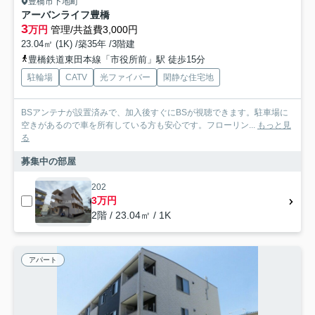
豊橋市下地町
アーバンライフ豊橋
3
万円
管理/共益費3,000円
23.04㎡ (1K) /築35年 /3階建
豊橋鉄道東田本線「市役所前」駅 徒歩15分
駐輪場
CATV
光ファイバー
閑静な住宅地
BSアンテナが設置済みで、加入後すぐにBSが視聴できます。駐車場に
空きがあるので車を所有している方も安心です。フローリン...
もっと見
る
募集中の部屋
202
3万円
2階 / 23.04㎡ / 1K
アパート