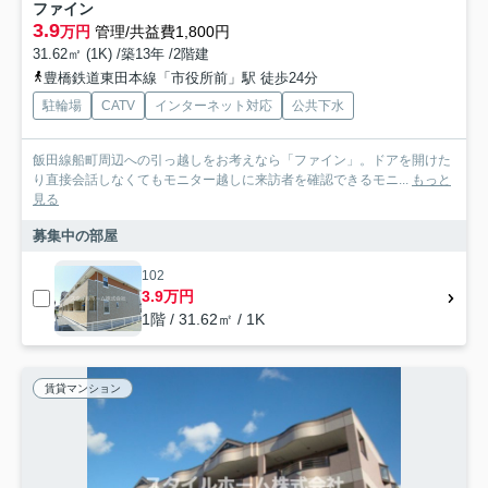
ファイン
3.9
万円
管理/共益費1,800円
31.62㎡ (1K) /築13年 /2階建
豊橋鉄道東田本線「市役所前」駅 徒歩24分
駐輪場
CATV
インターネット対応
公共下水
飯田線船町周辺への引っ越しをお考えなら「ファイン」。ドアを開けた
り直接会話しなくてもモニター越しに来訪者を確認できるモニ...
もっと
見る
募集中の部屋
102
3.9万円
1階 / 31.62㎡ / 1K
賃貸マンション