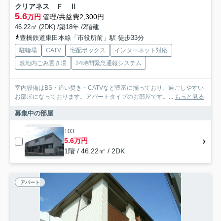
クリアネス Ｆ Ⅱ
5.6
万円
管理/共益費2,300円
46.22㎡ (2DK) /築18年 /2階建
豊橋鉄道東田本線「市役所前」駅 徒歩33分
駐輪場
CATV
宅配ボックス
インターネット対応
敷地内ごみ置き場
24時間緊急通報システム
室内設備はBS・追い焚き・CATVなど豊富に揃っており、過ごしやすい
お部屋になっております。アパートタイプのお部屋です。...
もっと見る
募集中の部屋
103
5.6万円
1階 / 46.22㎡ / 2DK
アパート