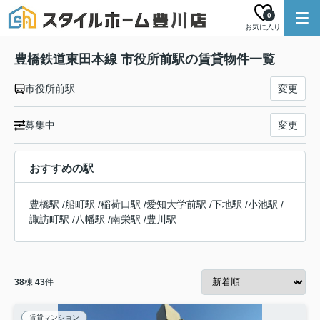
0
お気に入り
豊橋鉄道東田本線 市役所前駅の賃貸物件一覧
市役所前駅
変更
募集中
変更
おすすめの駅
豊橋駅
/
船町駅
/
稲荷口駅
/
愛知大学前駅
/
下地駅
/
小池駅
/
諏訪町駅
/
八幡駅
/
南栄駅
/
豊川駅
38
棟
43
件
賃貸マンション