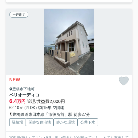
一戸建て
NEW
豊橋市下地町
ペリオーディコ
6.4
万円
管理/共益費2,000円
62.10㎡ (2LDK) /築15年 /2階建
豊橋鉄道東田本線「市役所前」駅 徒歩27分
駐輪場
閑静な住宅地
静かな環境
公共下水
室内設備はエアコン・BS・追い焚きなどが揃っており、とても充実して