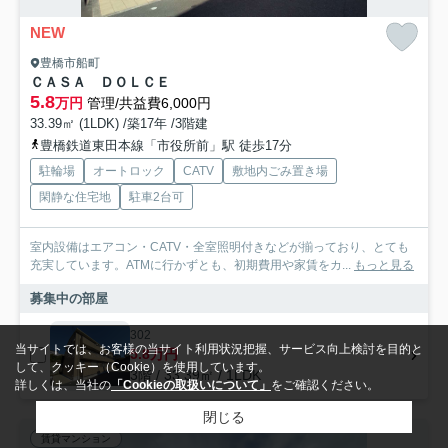
NEW
豊橋市船町
ＣＡＳＡ ＤＯＬＣＥ
5.8
万円
管理/共益費6,000円
33.39㎡ (1LDK) /築17年 /3階建
豊橋鉄道東田本線「市役所前」駅 徒歩17分
駐輪場
オートロック
CATV
敷地内ごみ置き場
閑静な住宅地
駐車2台可
室内設備はエアコン・CATV・全室照明付きなどが揃っており、とても
充実しています。ATMに行かずとも、初期費用や家賃をカ...
もっと見る
募集中の部屋
302
当サイトでは、お客様の当サイト利用状況把握、サービス向上検討を目的と
5.8万円
して、クッキー（Cookie）を使用しています。
3階 / 33.39㎡ / 1LDK
詳しくは、当社の
「Cookieの取扱いについて」
をご確認ください。
閉じる
賃貸マンション