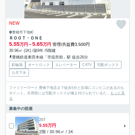
NEW
豊橋市下地町
ＲＯＯＴ・ＯＮＥ
5.55
5.65
万円～
万円
管理/共益費3,500円
30.96㎡ (1K) /築9年 /5階建
豊橋鉄道東田本線「市役所前」駅 徒歩26分
駐輪場
オートロック
エレベーター
CATV
宅配ボックス
公共下水
ファミリーマート 豊橋下地店まで徒歩5分と近場にコンビニがあるのも
ポイント。共用部には宅配ボックスが備え付けられているた...
もっと見
る
募集中の部屋
207
5.55万円
2階 / 30.96㎡ / 1K