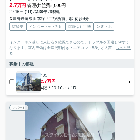
2.7
万円
管理/共益費5,000円
29.16㎡ (1R) /築36年 /6階建
豊橋鉄道東田本線「市役所前」駅 徒歩9分
駐輪場
インターネット対応
閑静な住宅地
公共下水
インターホン越しに来訪者を確認できるので、トラブルを回避しやすく
なります。室内設備は全室照明付き・エアコン・BSなど大変...
もっと見
る
募集中の部屋
405
2.7万円
4階 / 29.16㎡ / 1R
アパート