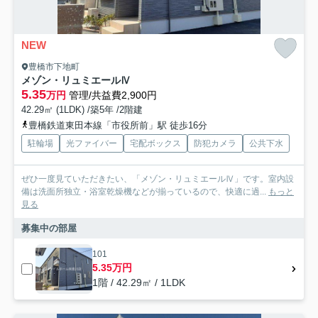
NEW
豊橋市下地町
メゾン・リュミエールⅣ
5.35
万円
管理/共益費2,900円
42.29㎡ (1LDK) /築5年 /2階建
豊橋鉄道東田本線「市役所前」駅 徒歩16分
駐輪場
光ファイバー
宅配ボックス
防犯カメラ
公共下水
ぜひ一度見ていただきたい、「メゾン・リュミエールⅣ」です。室内設
備は洗面所独立・浴室乾燥機などが揃っているので、快適に過...
もっと
見る
募集中の部屋
101
5.35万円
1階 / 42.29㎡ / 1LDK