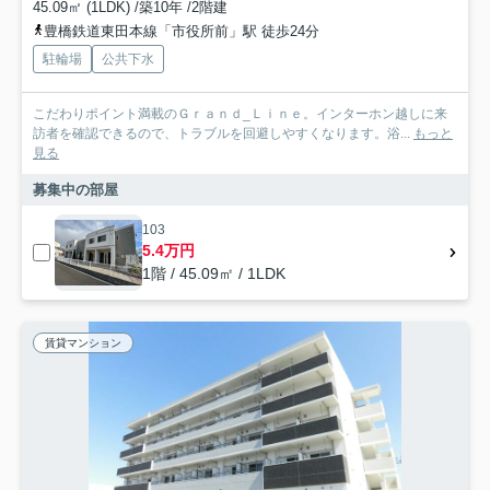
45.09㎡ (1LDK) /築10年 /2階建
豊橋鉄道東田本線「市役所前」駅 徒歩24分
駐輪場
公共下水
こだわりポイント満載のＧｒａｎｄ_Ｌｉｎｅ。インターホン越しに来
訪者を確認できるので、トラブルを回避しやすくなります。浴...
もっと
見る
募集中の部屋
103
5.4万円
1階 / 45.09㎡ / 1LDK
賃貸マンション