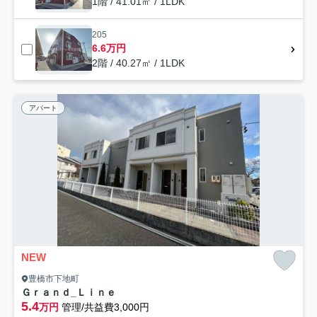
1階 / 41.01㎡ / 1LDK
205
6.6万円
2階 / 40.27㎡ / 1LDK
アパート
NEW
豊橋市下地町
Ｇｒａｎｄ_Ｌｉｎｅ
5.4
万円
管理/共益費3,000円