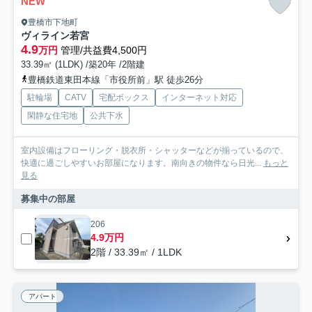
NEW
豊橋市下地町
ヴィライン若宮
4.9
万円
管理/共益費4,500円
33.39㎡ (1LDK) /築20年 /2階建
豊橋鉄道東田本線「市役所前」駅 徒歩26分
駐輪場
CATV
宅配ボックス
インターネット対応
閑静な住宅地
公共下水
室内設備はフローリング・脱衣所・シャッターなどが揃っているので、
快適に過ごしやすいお部屋になります。南向きの物件なら日光...
もっと
見る
募集中の部屋
206
4.9万円
2階 / 33.39㎡ / 1LDK
アパート