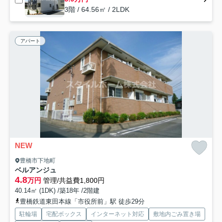
3階 / 64.56㎡ / 2LDK
アパート
NEW
豊橋市下地町
ベルアンジュ
4.8
万円
管理/共益費1,800円
40.14㎡ (1DK) /築18年 /2階建
豊橋鉄道東田本線「市役所前」駅 徒歩29分
駐輪場
宅配ボックス
インターネット対応
敷地内ごみ置き場