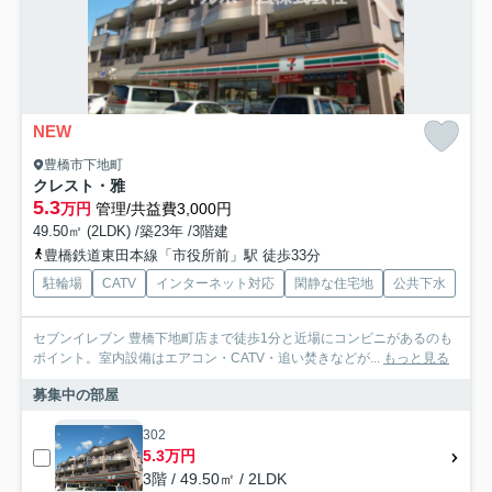
NEW
豊橋市下地町
クレスト・雅
5.3
万円
管理/共益費3,000円
49.50㎡ (2LDK) /築23年 /3階建
豊橋鉄道東田本線「市役所前」駅 徒歩33分
駐輪場
CATV
インターネット対応
閑静な住宅地
公共下水
セブンイレブン 豊橋下地町店まで徒歩1分と近場にコンビニがあるのも
ポイント。室内設備はエアコン・CATV・追い焚きなどが...
もっと見る
募集中の部屋
302
5.3万円
3階 / 49.50㎡ / 2LDK