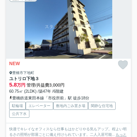
NEW
豊橋市下地町
ユトリロ下地３
5.8
万円
管理/共益費3,000円
60.75㎡ (2LDK) /築47年 /6階建
豊橋鉄道東田本線「市役所前」駅 徒歩18分
駐輪場
エレベーター
敷地内ごみ置き場
閑静な住宅地
公共下水
快適でキレイなオフィスなら仕事もはかどりやる気もアップ。程よい明
るさの照明が部屋ごとに備え付けられています。二人入居可能...
もっと