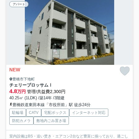
アパート
NEW
豊橋市下地町
チェリーブロッサムⅠ
4.8
万円
管理/共益費2,300円
40.25㎡ (1LDK) /築14年 /3階建
豊橋鉄道東田本線「市役所前」駅 徒歩24分
駐輪場
CATV
宅配ボックス
インターネット対応
防犯カメラ
敷地内ごみ置き場
室内設備はBS・追い焚き・エアコン2台など豊富に揃っており、過ごし