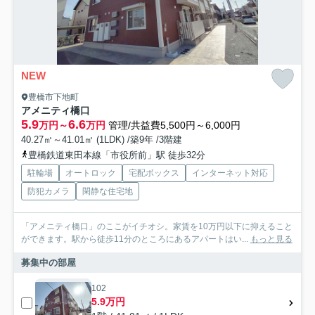
NEW
豊橋市下地町
アメニティ橋口
5.9
6.6
万円～
万円
管理/共益費5,500円～6,000円
40.27㎡～41.01㎡ (1LDK) /築9年 /3階建
豊橋鉄道東田本線「市役所前」駅 徒歩32分
駐輪場
オートロック
宅配ボックス
インターネット対応
防犯カメラ
閑静な住宅地
「アメニティ橋口」のここがイチオシ。家賃を10万円以下に抑えること
ができます。駅から徒歩11分のところにあるアパートはい...
もっと見る
募集中の部屋
102
5.9万円