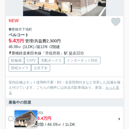
NEW
豊橋市下地町
ベルコート
5.4
万円
管理/共益費2,300円
46.09㎡ (1LDK) /築12年 /2階建
豊橋鉄道東田本線「市役所前」駅 徒歩22分
駐輪場
CATV
宅配ボックス
インターネット対応
防犯カメラ
公共下水
室内設備はネット使用料不要・BS・全室照明付きなど充実した設備を備
え付けています。こちらの物件には自走式駐車場あり。家賃...
もっと見
る
募集中の部屋
201
5.4万円
2階 / 46.09㎡ / 1LDK