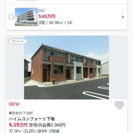
302
5.65万円
3階 / 30.96㎡ / 1K
アパート
NEW
豊橋市下地町
ハイムコンフォート下地
5.15
万円
管理/共益費2,300円
37.38㎡ (1LDK) /築9年 /2階建