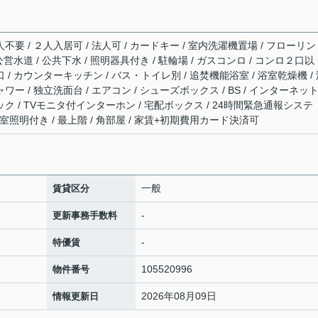
不要 / ２人入居可 / 法人可 / カードキー / 室内洗濯機置場 / フローリン
 公営水道 / 公共下水 / 照明器具付き / 駐輪場 / ガスコンロ / コンロ２口以
口 / カウンターキッチン / バス・トイレ別 / 追焚機能浴室 / 浴室乾燥機 /
ワー / 独立洗面台 / エアコン / シューズボックス / BS / インターネッ
ック / TVモニタ付インターホン / 宅配ボックス / 24時間緊急通報システ
 全室照明付き / 最上階 / 角部屋 / 家賃+初期費用カード決済可
一般
賃貸区分
-
更新事務手数料
-
特優賃
105520996
物件番号
2026年08月09日
情報更新日