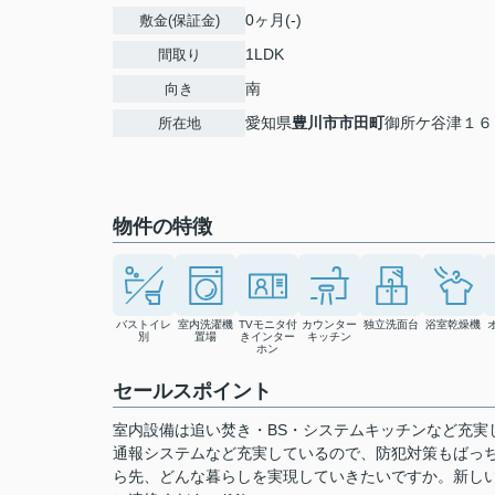
0ヶ月(-)
敷金(保証金)
1LDK
間取り
南
向き
愛知県
豊川市
市田町
御所ケ谷津１６
所在地
物件の特徴
バストイレ
室内洗濯機
TVモニタ付
カウンター
独立洗面台
浴室乾燥機
別
置場
きインター
キッチン
ホン
セールスポイント
室内設備は追い焚き・BS・システムキッチンなど充実
通報システムなど充実しているので、防犯対策もばっ
ら先、どんな暮らしを実現していきたいですか。新し