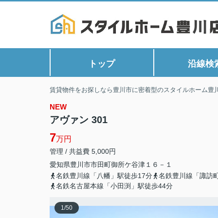
トップ
沿線検
賃貸物件をお探しなら豊川市に密着型のスタイルホーム豊
NEW
アヴァン 301
7
万円
管理 / 共益費 5,000円
愛知県
豊川市
市田町
御所ケ谷津１６－１
名鉄豊川線「八幡」駅徒歩17分
名鉄豊川線「諏訪町
名鉄名古屋本線「小田渕」駅徒歩44分
1
/
50