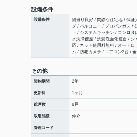
設備条件
設備条件
陽当り良好 / 閑静な住宅地 / 保証人
グ / バルコニー / プロパンガス /
上 / システムキッチン / コンロ３
水洗浄便座 / 洗髪洗面化粧台 / シャ
応 / ネット使用料無料 / オートロ
ム / 防犯カメラ / エアコン2台 /
その他
2年
契約期間
1ヶ月
更新料
9戸
総戸数
仲介
取引態様
-
管理コード