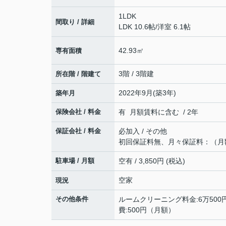
1LDK
間取り / 詳細
LDK 10.6帖
/
洋室 6.1帖
42.93㎡
専有面積
3階 / 3階建
所在階 / 階建て
2022年9月(築3年)
築年月
保険会社 / 料金
有 月額賃料に含む / 2年
保証会社 / 料金
必加入 / その他
初回保証料無、月々保証料：（月額
駐車場 / 月額
空有 / 3,850円 (税込)
空家
現況
その他条件
ルームクリーニング料金:6万500円 D
費:500円（月額）