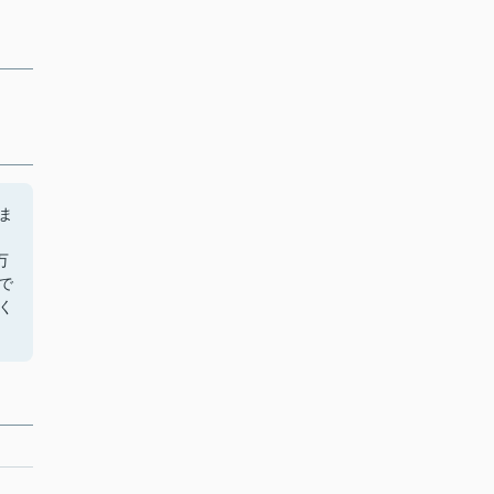
ま
万
で
く