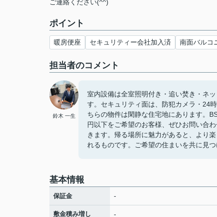
ご連絡ください(^^)
ポイント
暖房便座
セキュリティー会社加入済
南面バルコ
担当者のコメント
室内設備は全室照明付き・追い焚き・ネッ
す。セキュリティ面は、防犯カメラ・24
ちらの物件は閑静な住宅地にあります。B
鈴木 一生
円以下をご希望のお客様、ぜひお問い合わ
きます。帰る場所に魅力があると、より楽
れるものです。ご希望の住まいを共に見つけ
基本情報
-
保証金
敷金積み増し
-