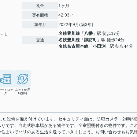
1ヶ月
礼金
42.93㎡
専有面積
2022年9月(築3年)
築年月
名鉄豊川線
「
八幡
」駅 徒歩17分
－１
名鉄豊川線
「
諏訪町
」駅 徒歩24分
交通
名鉄名古屋本線
「
小田渕
」駅 徒歩44分
オートロッ
ネット使用
ク
料無料
した設備を備え付けています。セキュリティ面は、防犯カメラ・24時間
ちりです。自走式駐車場がある物件です。全室照明付きの物件です。こ
い住まいでハリのある生活を送っていきましょう。お問い合わせもお気