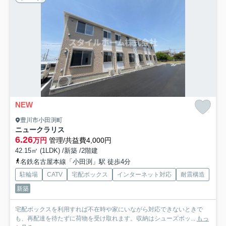
NEW
豊川市小田渕町
ニュークラリス
6.26
万円
管理/共益費4,000円
42.15㎡ (1LDK) /新築 /2階建
名鉄名古屋本線「小田渕」駅 徒歩4分
駐輪場
CATV
宅配ボックス
インターネット対応
耐震構造
新築
宅配ボックスを利用すれば不在時や家にいながら対応できないときで
も、再配達を待たずに荷物を受け取れます。収納はシューズボッ...
もっ