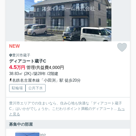
NEW
豊川市蔵子
ディアコート蔵子C
4.5
万円
管理/共益費4,000円
38.83㎡ (2K) /築28年 /2階建
名鉄名古屋本線「小田渕」駅 徒歩20分
駐輪場
公共下水
豊川市エリアでの住まいなら、住み心地も快適な「ディアコート蔵子
C」はいかがでしょうか。こだわりポイント満載のディアコート...
もっ
と見る
募集中の部屋
202