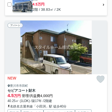
4.5万円
2階 / 38.83㎡ / 2K
アパート
NEW
豊川市市田町
セピアコート財木
4.5
万円
管理/共益費4,000円
40.25㎡ (1LDK) /築17年 /2階建
名鉄名古屋本線「小田渕」駅 徒歩40分