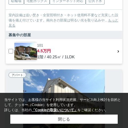
駐輪場
宅配ボックス
インターネット対応
公共下水
室内設備は追い焚き・全室照明付き・ネット使用料不要など充実した設
備を備え付けています。南向きの部屋は明るい光を取り込みや...
もっと
見る
募集中の部屋
101
4.5万円
1階 / 40.25㎡ / 1LDK
アパート
当サイトでは、お客様の当サイト利用状況把握、サービス向上検討を目的と
して、クッキー（Cookie）を使用しています。
詳しくは、当社の
「Cookieの取扱いについて」
をご確認ください。
閉じる