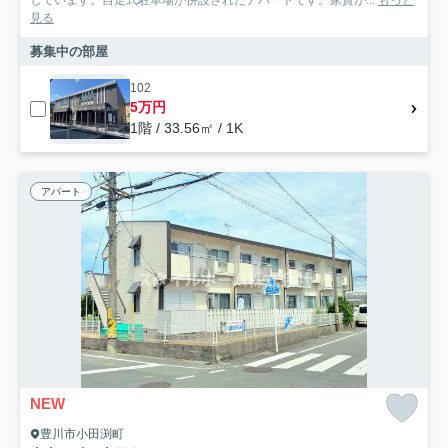
しています。自走式駐車場が併設されたアパートです。家賃が...
もっと
見る
募集中の部屋
102
5万円
1階 / 33.56㎡ / 1K
アパート
NEW
豊川市小田渕町