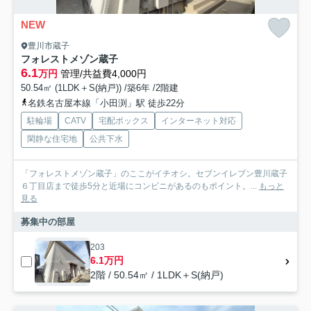
NEW
豊川市蔵子
フォレストメゾン蔵子
6.1
万円
管理/共益費4,000円
50.54㎡ (1LDK＋S(納戸)) /築6年 /2階建
名鉄名古屋本線「小田渕」駅 徒歩22分
駐輪場
CATV
宅配ボックス
インターネット対応
閑静な住宅地
公共下水
「フォレストメゾン蔵子」のここがイチオシ。セブンイレブン豊川蔵子
６丁目店まで徒歩5分と近場にコンビニがあるのもポイント。...
もっと
見る
募集中の部屋
203
6.1万円
2階 / 50.54㎡ / 1LDK＋S(納戸)