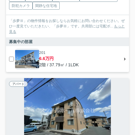
防犯カメラ
閑静な住宅地
「歩夢Ⅲ」の物件情報をお探しならお気軽にお問い合わせください。ぜ
ひ一度見ていただきたい、「歩夢Ⅲ」です。共用部には宅配ボ...
もっと
見る
募集中の部屋
201
6.6万円
2階 / 37.79㎡ / 1LDK
アパート