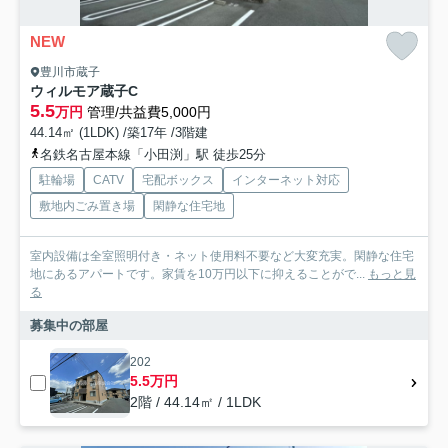
NEW
豊川市蔵子
ウィルモア蔵子C
5.5
万円
管理/共益費5,000円
44.14㎡ (1LDK) /築17年 /3階建
名鉄名古屋本線「小田渕」駅 徒歩25分
駐輪場
CATV
宅配ボックス
インターネット対応
敷地内ごみ置き場
閑静な住宅地
室内設備は全室照明付き・ネット使用料不要など大変充実。閑静な住宅
地にあるアパートです。家賃を10万円以下に抑えることがで...
もっと見
る
募集中の部屋
202
5.5万円
2階 / 44.14㎡ / 1LDK