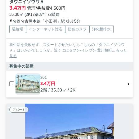
タウニイソウワＡ
3.4
万円
管理/共益費4,500円
35.30㎡ (2K) /築37年 /2階建
名鉄名古屋本線「小田渕」駅 徒歩5分
駐輪場
インターネット対応
防犯カメラ
浄化槽排水
新生活を失敗せず、スタートさせたいならこちらの「タウニイソウワ
Ａ」はいかがでしょうか。近くにはセブン-イレブン 豊川桜町...
もっと
見る
募集中の部屋
201
3.4万円
2階 / 35.30㎡ / 2K
アパート