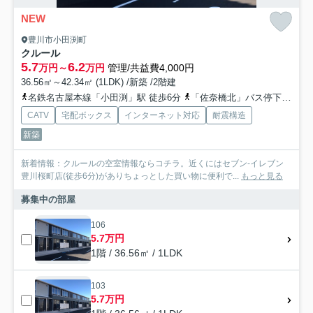
NEW
豊川市小田渕町
クルール
5.7
6.2
万円～
万円
管理/共益費4,000円
36.56㎡～42.34㎡ (1LDK) /新築 /2階建
名鉄名古屋本線「小田渕」駅 徒歩6分
「佐奈橋北」バス停下車 徒歩2分
CATV
宅配ボックス
インターネット対応
耐震構造
新築
新着情報：クルールの空室情報ならコチラ。近くにはセブン-イレブン
豊川桜町店(徒歩6分)がありちょっとした買い物に便利で...
もっと見る
募集中の部屋
106
5.7万円
1階 / 36.56㎡ / 1LDK
103
5.7万円