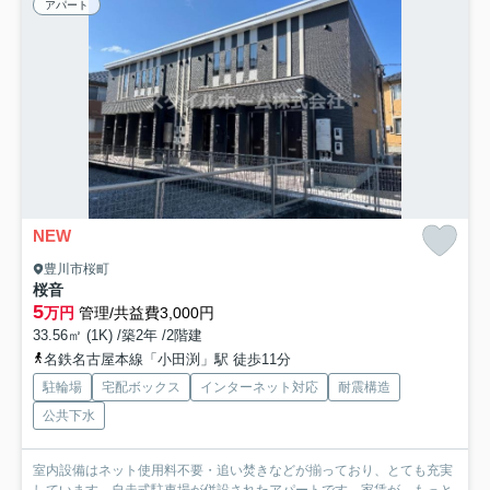
アパート
NEW
豊川市桜町
桜音
5
万円
管理/共益費3,000円
33.56㎡ (1K) /築2年 /2階建
名鉄名古屋本線「小田渕」駅 徒歩11分
駐輪場
宅配ボックス
インターネット対応
耐震構造
公共下水
室内設備はネット使用料不要・追い焚きなどが揃っており、とても充実