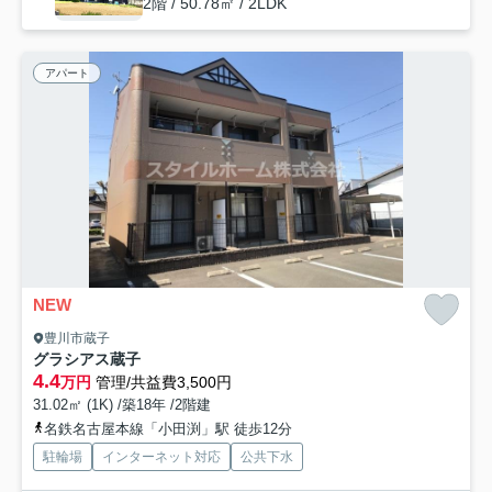
2階 / 50.78㎡ / 2LDK
アパート
NEW
豊川市蔵子
グラシアス蔵子
4.4
万円
管理/共益費3,500円
31.02㎡ (1K) /築18年 /2階建
名鉄名古屋本線「小田渕」駅 徒歩12分
駐輪場
インターネット対応
公共下水