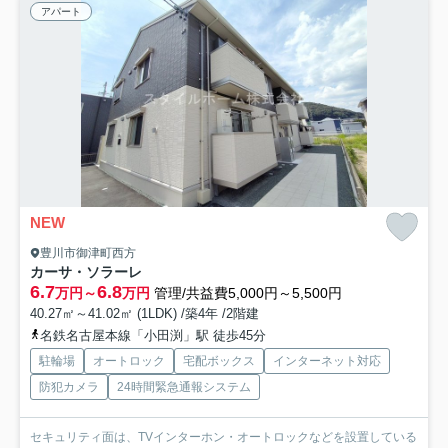
アパート
NEW
豊川市御津町西方
カーサ・ソラーレ
6.7
6.8
万円～
万円
管理/共益費5,000円～5,500円
40.27㎡～41.02㎡ (1LDK) /築4年 /2階建
名鉄名古屋本線「小田渕」駅 徒歩45分
駐輪場
オートロック
宅配ボックス
インターネット対応
防犯カメラ
24時間緊急通報システム
セキュリティ面は、TVインターホン・オートロックなどを設置している