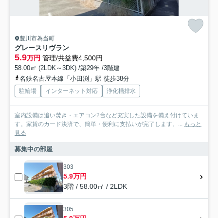
豊川市為当町
グレースリヴラン
5.9
万円
管理/共益費4,500円
58.00㎡ (2LDK～3DK) /築29年 /3階建
名鉄名古屋本線「小田渕」駅 徒歩38分
駐輪場
インターネット対応
浄化槽排水
室内設備は追い焚き・エアコン2台など充実した設備を備え付けていま
す。家賃のカード決済で、簡単・便利に支払いが完了します。...
もっと
見る
募集中の部屋
303
5.9万円
3階 / 58.00㎡ / 2LDK
305