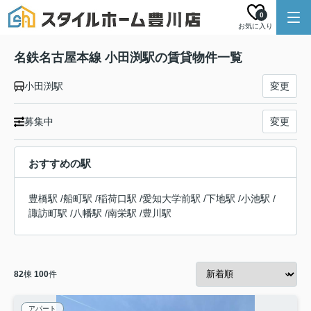
0
お気に入り
名鉄名古屋本線 小田渕駅の賃貸物件一覧
小田渕駅
変更
募集中
変更
おすすめの駅
豊橋駅
/
船町駅
/
稲荷口駅
/
愛知大学前駅
/
下地駅
/
小池駅
/
諏訪町駅
/
八幡駅
/
南栄駅
/
豊川駅
82
棟
100
件
アパート