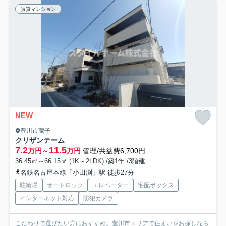
賃貸マンション
NEW
豊川市蔵子
クリザンテーム
7.2
11.5
万円～
万円
管理/共益費6,700円
36.45㎡～66.15㎡ (1K～2LDK) /築1年 /3階建
名鉄名古屋本線「小田渕」駅 徒歩27分
駐輪場
オートロック
エレベーター
宅配ボックス
インターネット対応
防犯カメラ
こだわりで選びたい方におすすめ。豊川市エリアで住まいをお探しなら