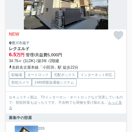
NEW
豊川市蔵子
レクエルド
6.5
万円
管理/共益費5,000円
34.76㎡ (1LDK) /築3年 /2階建
名鉄名古屋本線「小田渕」駅 徒歩22分
駐輪場
オートロック
宅配ボックス
インターネット対応
防犯カメラ
24時間緊急通報システム
セキュリティ面は、TVインターホン・オートロックなど充実しているの
で、防犯対策もばっちりです。不在時でも荷物を受け取れる...
もっと見
る
募集中の部屋
203