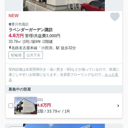
NEW
豊川市諏訪
ラベンダーガーデン諏訪
4.6
万円
管理/共益費3,000円
33.79㎡ (1R) /築9年 /2階建
名鉄名古屋本線「小田渕」駅 徒歩32分
駐輪場
公共下水
室内設備は全室照明付き・追い焚き・BSなどが揃っているので、快適に
過ごしやすいお部屋になります。全居室フローリングなので...
もっと見
る
募集中の部屋
101
4.6万円
1階 / 33.79㎡ / 1R