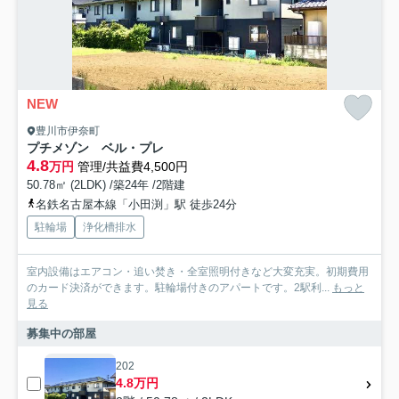
NEW
豊川市伊奈町
プチメゾン ベル・プレ
4.8
万円
管理/共益費4,500円
50.78㎡ (2LDK) /築24年 /2階建
名鉄名古屋本線「小田渕」駅 徒歩24分
駐輪場
浄化槽排水
室内設備はエアコン・追い焚き・全室照明付きなど大変充実。初期費用
のカード決済ができます。駐輪場付きのアパートです。2駅利...
もっと
見る
募集中の部屋
202
4.8万円