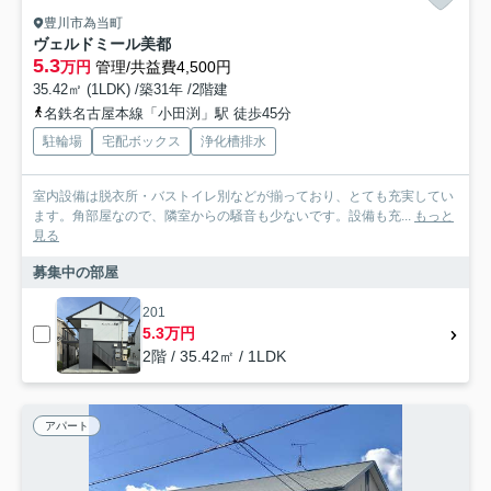
豊川市為当町
ヴェルドミール美都
5.3
万円
管理/共益費4,500円
35.42㎡ (1LDK) /築31年 /2階建
名鉄名古屋本線「小田渕」駅 徒歩45分
駐輪場
宅配ボックス
浄化槽排水
室内設備は脱衣所・バストイレ別などが揃っており、とても充実してい
ます。角部屋なので、隣室からの騒音も少ないです。設備も充...
もっと
見る
募集中の部屋
201
5.3万円
2階 / 35.42㎡ / 1LDK
アパート