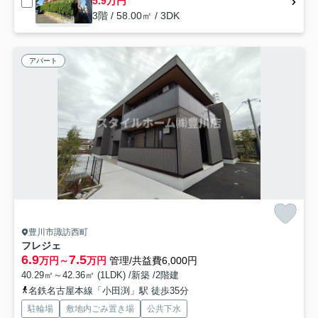
5.9万円
3階 / 58.00㎡ / 3DK
アパート
豊川市諏訪西町
フレジェ
6.9
7.5
万円～
万円
管理/共益費6,000円
40.29㎡～42.36㎡ (1LDK) /新築 /2階建
名鉄名古屋本線「小田渕」駅 徒歩35分
駐輪場
敷地内ごみ置き場
公共下水