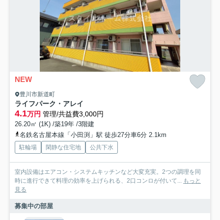
NEW
豊川市新道町
ライフパーク・アレイ
4.1
万円
管理/共益費3,000円
26.20㎡ (1K) /築19年 /3階建
名鉄名古屋本線「小田渕」駅 徒歩27分車6分 2.1km
駐輪場
閑静な住宅地
公共下水
室内設備はエアコン・システムキッチンなど大変充実。2つの調理を同
時に進行できて料理の効率を上げられる、2口コンロが付いて...
もっと
見る
募集中の部屋