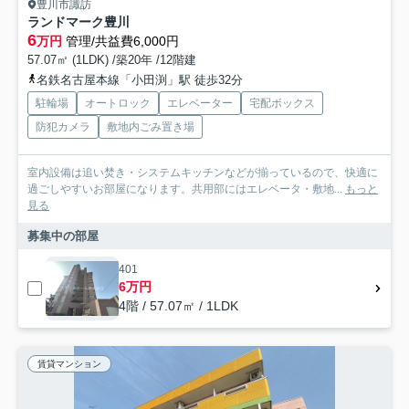
豊川市諏訪
ランドマーク豊川
6
万円
管理/共益費6,000円
57.07㎡ (1LDK) /築20年 /12階建
名鉄名古屋本線「小田渕」駅 徒歩32分
駐輪場
オートロック
エレベーター
宅配ボックス
防犯カメラ
敷地内ごみ置き場
室内設備は追い焚き・システムキッチンなどが揃っているので、快適に
過ごしやすいお部屋になります。共用部にはエレベータ・敷地...
もっと
見る
募集中の部屋
401
6万円
4階 / 57.07㎡ / 1LDK
賃貸マンション