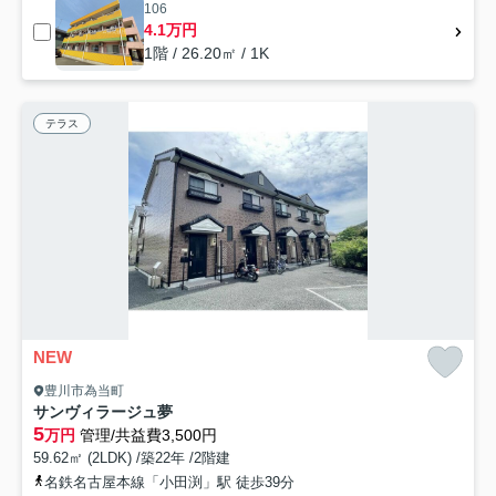
106
4.1万円
1階 / 26.20㎡ / 1K
テラス
NEW
豊川市為当町
サンヴィラージュ夢
5
万円
管理/共益費3,500円
59.62㎡ (2LDK) /築22年 /2階建
名鉄名古屋本線「小田渕」駅 徒歩39分