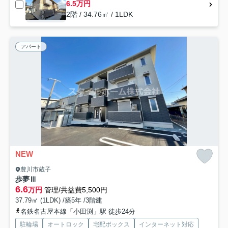
6.5万円
2階 / 34.76㎡ / 1LDK
アパート
NEW
豊川市蔵子
歩夢Ⅲ
6.6
万円
管理/共益費5,500円
37.79㎡ (1LDK) /築5年 /3階建
名鉄名古屋本線「小田渕」駅 徒歩24分
駐輪場
オートロック
宅配ボックス
インターネット対応