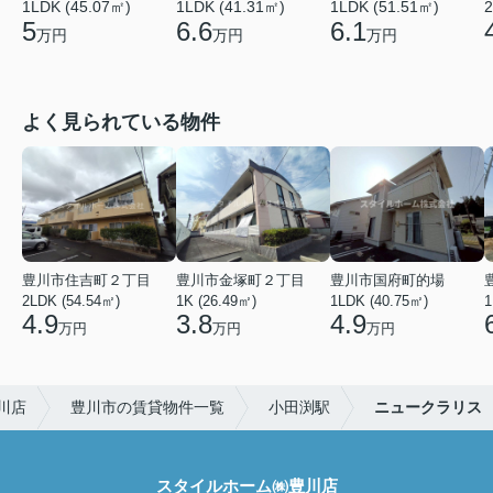
1LDK (45.07㎡)
1LDK (41.31㎡)
1LDK (51.51㎡)
2
5
6.6
6.1
万円
万円
万円
よく見られている物件
豊川市住吉町２丁目
豊川市金塚町２丁目
豊川市国府町的場
2LDK (54.54㎡)
1K (26.49㎡)
1LDK (40.75㎡)
1
4.9
3.8
4.9
万円
万円
万円
川店
豊川市の賃貸物件一覧
小田渕駅
ニュークラリス
スタイルホーム㈱豊川店