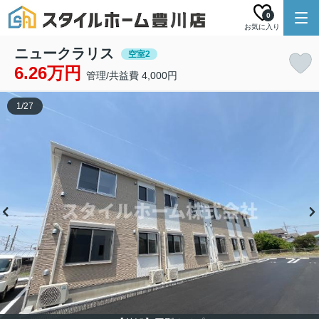
0
お気に入り
ニュークラリス
空室2
6.26万円
管理/共益費 4,000円
1
/
27