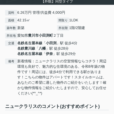
【外観】同型タイプ
6.26万円 管理/共益費 4,000円
賃料
42.15㎡
1LDK
面積
間取り
新築
1階/2階建
築年数
所在階
愛知県
豊川市
小田渕町
２丁目
所在地
名鉄名古屋本線
「
小田渕
」駅 徒歩4分
交通
名鉄豊川線
「
八幡
」駅 徒歩28分
名鉄名古屋本線
「
伊奈
」駅 徒歩29分
新着情報：ニュークラリスの空室情報ならコチラ！周辺
備考
環境も良好で、魅力的な住環境のある、令和8年築の物
件です！周辺には、徒歩4分で利用できる駅がありま
す！こちらの物件はアパートです！スタイルホームは、
あなたのご希望に適した物件のご紹介をいたします！確
かな物件情報をご紹介いたしますので、安心してお任せ
ください(*^_^*)
ニュークラリスのコメント(おすすめポイント)