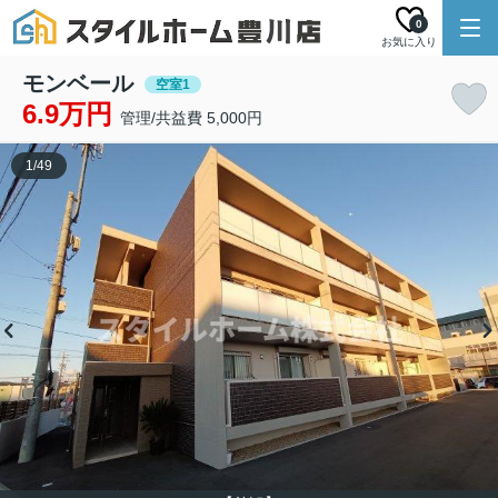
0
お気に入り
モンベール
空室1
6.9万円
管理/共益費 5,000円
1
/
49