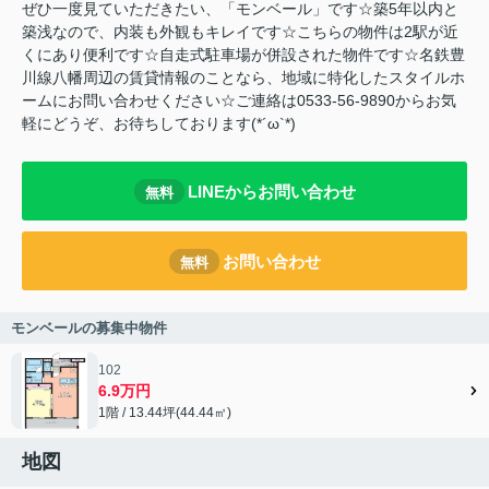
ぜひ一度見ていただきたい、「モンベール」です☆築5年以内と
築浅なので、内装も外観もキレイです☆こちらの物件は2駅が近
くにあり便利です☆自走式駐車場が併設された物件です☆名鉄豊
川線八幡周辺の賃貸情報のことなら、地域に特化したスタイルホ
ームにお問い合わせください☆ご連絡は0533-56-9890からお気
軽にどうぞ、お待ちしております(*´ω`*)
LINEからお問い合わせ
無料
お問い合わせ
無料
モンベールの募集中物件
102
6.9万円
1階 / 13.44坪(44.44㎡)
地図