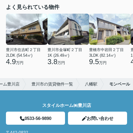
よく見られている物件
豊川市住吉町２丁目
豊川市金塚町２丁目
豊橋市中岩田２丁目
2LDK (54.54㎡)
1K (26.49㎡)
3LDK (82.14㎡)
1
4.9
3.8
9.5
万円
万円
万円
ーム豊川店
豊川市の賃貸物件一覧
八幡駅
モンベール
スタイルホーム㈱豊川店
0533-56-9890
お問い合わせ
〒442-0832