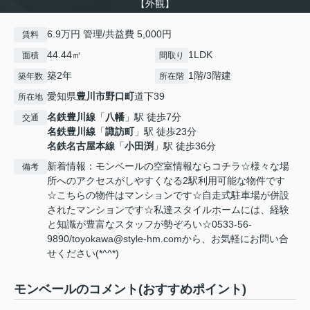
【外観】
6.9万円 管理/共益費 5,000円
賃料
44.44㎡
1LDK
面積
間取り
築2年
1階/3階建
築年数
所在階
愛知県
豊川市
野口町
道下39
所在地
名鉄豊川線
「
八幡
」駅 徒歩7分
交通
名鉄豊川線
「
諏訪町
」駅 徒歩23分
名鉄名古屋本線
「
小田渕
」駅 徒歩36分
新着情報：モンベールの空室情報ならコチラ☆様々な場
備考
所へのアクセスがしやすくなる2駅利用可能な物件です
☆こちらの物件はマンションです☆自走式駐車場が併設
されたマンションです☆私達スタイルホームには、経験
と知識が豊富なスタッフが勢ぞろい☆0533-56-
9890/toyokawa@style-hm.comから、お気軽にお問い合
せください(*^^*)
モンベールのコメント(おすすめポイント)