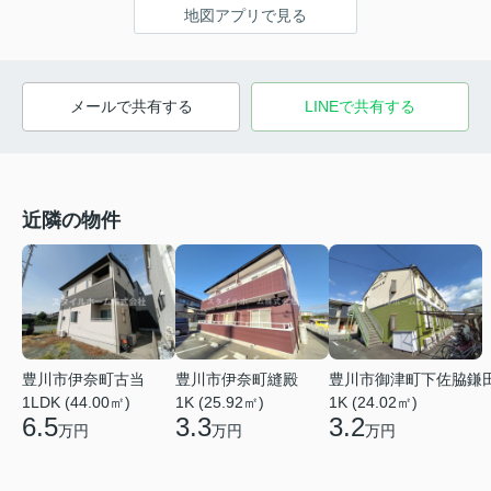
地図アプリで見る
メールで共有する
LINEで共有する
近隣の物件
豊川市伊奈町古当
豊川市伊奈町縫殿
豊川市御津町下佐脇鎌
1LDK (44.00㎡)
1K (25.92㎡)
1K (24.02㎡)
6.5
3.3
3.2
万円
万円
万円