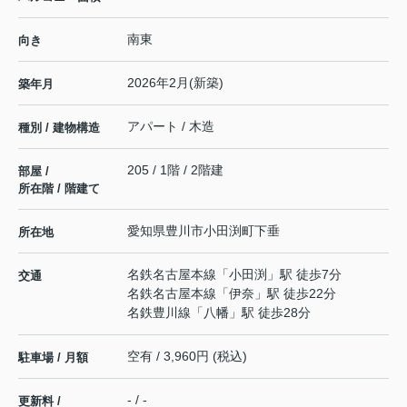
南東
向き
2026年2月(新築)
築年月
アパート / 木造
種別 / 建物構造
205 / 1階 / 2階建
部屋 /
所在階 / 階建て
愛知県
豊川市
小田渕町
下垂
所在地
名鉄名古屋本線
「
小田渕
」駅 徒歩7分
交通
名鉄名古屋本線
「
伊奈
」駅 徒歩22分
名鉄豊川線
「
八幡
」駅 徒歩28分
空有 / 3,960円 (税込)
駐車場 / 月額
- / -
更新料 /