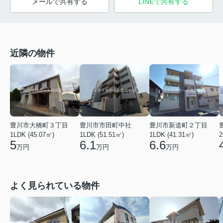
メールで共有する
LINEで共有する
近隣の物件
豊川市大橋町３丁目
豊川市市田町中社
豊川市新道町２丁目
1LDK (45.07㎡)
1LDK (51.51㎡)
1LDK (41.31㎡)
2
5
6.1
6.6
万円
万円
万円
よく見られている物件