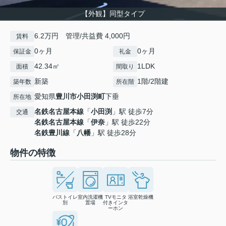
【外観】同型タイプ
6.2万円 管理/共益費 4,000円
賃料
0ヶ月
0ヶ月
保証金
礼金
42.34㎡
1LDK
面積
間取り
新築
1階/2階建
築年数
所在階
愛知県
豊川市
小田渕町
下垂
所在地
名鉄名古屋本線
「
小田渕
」駅 徒歩7分
交通
名鉄名古屋本線
「
伊奈
」駅 徒歩22分
名鉄豊川線
「
八幡
」駅 徒歩28分
物件の特徴
バストイレ
室内洗濯機
TVモニタ
浴室乾燥機
別
置場
付きインタ
ーホン