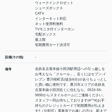
ウォークインクロゼット
シューズボックス
CATV
インターネット対応
ネット使用料無料
TVモニタ付インターホン
宅配ボックス
最上階
初期費用カード決済可
-
設備(その他)
名鉄名古屋本線小田渕駅周辺への引っ越しを
備考
お考えなら「クルール」。近くにはセブン-イ
レブン 豊川桜町店(徒歩6分)がありちょっとし
た買い物に便利です。豊川市エリアの名鉄名
古屋本線小田渕近くに住むなら、0533-56-
9890からスタイルホームにご連絡ください。
スタッフ一同お待ちしております(#^^#)お手
持ちのクレジットカードで初期費用が払えま
す‼（分割可）電車等でお越しの方は、駅まで