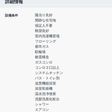
詳細情報
陽当り良好
設備条件
閑静な住宅地
保証人不要
眺望良好
室内洗濯機置場
フローリング
都市ガス
駐輪場
耐震構造
ガスコンロ
コンロ２口以上
システムキッチン
バス・トイレ別
追焚機能浴室
浴室乾燥機
温水洗浄便座
洗髪洗面化粧台
シャワー
エアコン