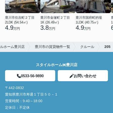
豊川市住吉町２丁目
豊川市金塚町２丁目
豊川市国府町的場
2LDK (54.54㎡)
1K (26.49㎡)
1LDK (40.75㎡)
1
4.9
3.8
4.9
万円
万円
万円
ルホーム豊川店
豊川市の賃貸物件一覧
クルール
205
スタイルホーム㈱豊川店
0533-56-9890
お問い合わせ
〒442-0832
愛知県豊川市寿通１丁目５０－１
営業時間：
9:40～18:00
定休日：
不定休