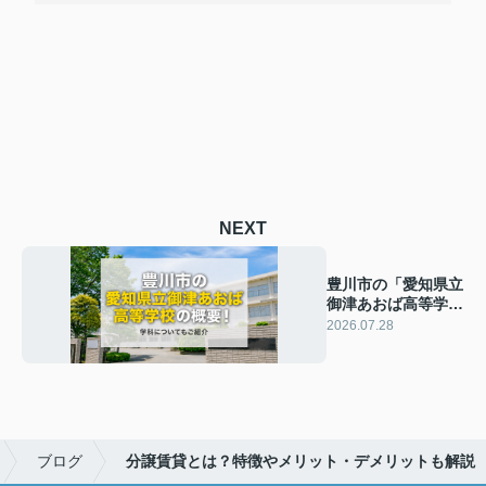
NEXT
豊川市の「愛知県立
御津あおば高等学
校」の概要！学科に
2026.07.28
ついてもご紹介
ブログ
分譲賃貸とは？特徴やメリット・デメリットも解説